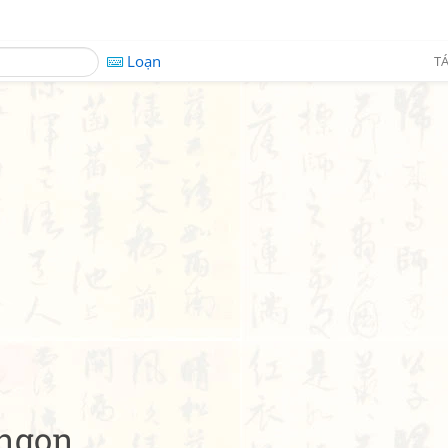
Loạn
TÁ
 ngon