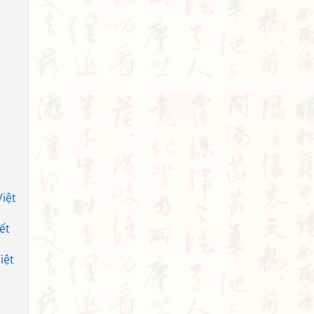
iệt
ết
iệt