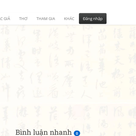
C GIẢ
THƠ
THAM GIA
KHÁC
Đăng nhập
Bình luận nhanh
0