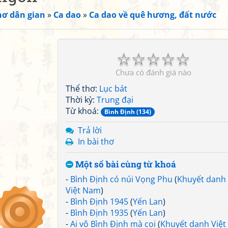
hơ dân gian
»
Ca dao
»
Ca dao về quê hương, đất nước
☆
☆
☆
☆
☆
Chưa có đánh giá nào
Thể thơ:
Lục bát
Thời kỳ:
Trung đại
Từ khoá:
Bình Định (134)
Trả lời
In bài thơ
Một số bài cùng từ khoá
-
Bình Định có núi Vọng Phu
(
Khuyết danh
Việt Nam
)
-
Bình Định 1945
(
Yến Lan
)
-
Bình Định 1935
(
Yến Lan
)
-
Ai vô Bình Định mà coi
(
Khuyết danh Việt