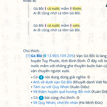
Khảo dị:
Gò Bồi
‡
có nước
mắm
‡
thơm
,
Ai đi cũng nhớ cá tôm Gò Bồi.
Gò Bồi
‡
có nước
mắm
‡
cơm
,
Ai đi cũng nhớ cá tôm Gò Bồi.
Chú thích:
[1]
Gò Bồi
(
13.903,109.205
): Vạn Gò Bồi là làng
huyện Tuy Phước, tỉnh Bình Định. Ở đây nổi ti
nước mắm với những ghe thuyền buôn bán củ
vận chuyển ngược xuôi.
» Có
nội dung dùng giải nghĩa:
3
Anh về dưới vạn Gò Bồi
(Khuyết danh Việt N
Tâm sự với Quy Nhơn
(Xuân Diệu)
Về thăm huyện quê hương đổi mới
(Xuân Diệ
» Có
bài cùng chú thích:
1
Về Quy Nhơn, nhớ thi nhân
(Hà Minh Đức)