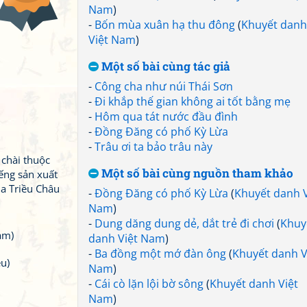
Nam
)
-
Bốn mùa xuân hạ thu đông
(
Khuyết danh
Việt Nam
)
Một số bài cùng tác giả
-
Công cha như núi Thái Sơn
-
Đi khắp thế gian không ai tốt bằng mẹ
-
Hôm qua tát nước đầu đình
-
Đồng Đăng có phố Kỳ Lừa
-
Trâu ơi ta bảo trâu này
 chài thuộc
Một số bài cùng nguồn tham khảo
ếng sản xuất
a Triều Châu
-
Đồng Đăng có phố Kỳ Lừa
(
Khuyết danh V
Nam
)
-
Dung dăng dung dẻ, dắt trẻ đi chơi
(
Khuy
am)
danh Việt Nam
)
-
Ba đồng một mớ đàn ông
(
Khuyết danh V
u)
Nam
)
-
Cái cò lặn lội bờ sông
(
Khuyết danh Việt
Nam
)