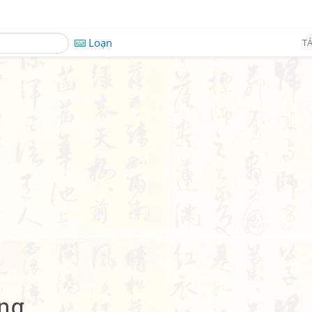
Loạn
TÁ
ông