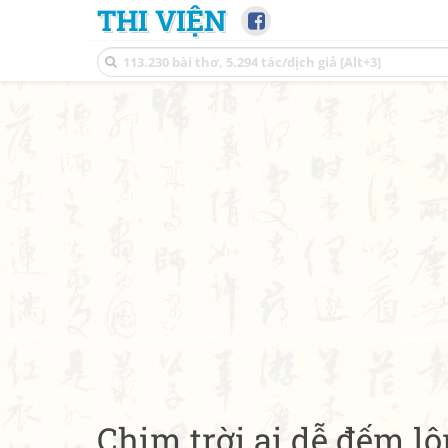
THI VIỆN
Chim trời ai dễ đếm l