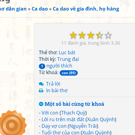
hơ dân gian
»
Ca dao
»
Ca dao về gia đình, họ hàng
☆
☆
☆
☆
☆
11
3.36
Thể thơ:
Lục bát
Thời kỳ:
Trung đại
người thích
1
Từ khoá:
con (89)
Trả lời
In bài thơ
Một số bài cùng từ khoá
-
Với con
(
Thạch Quỳ
)
-
Lời ru trên mặt đất
(
Xuân Quỳnh
)
-
Dạy vợ con
(
Nguyễn Trãi
)
-
Tuổi thơ của con
(
Xuân Quỳnh
)