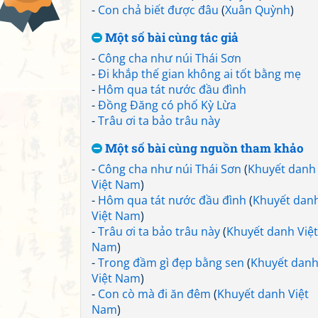
-
Con chả biết được đâu
(
Xuân Quỳnh
)
Một số bài cùng tác giả
-
Công cha như núi Thái Sơn
-
Đi khắp thế gian không ai tốt bằng mẹ
-
Hôm qua tát nước đầu đình
-
Đồng Đăng có phố Kỳ Lừa
-
Trâu ơi ta bảo trâu này
Một số bài cùng nguồn tham khảo
-
Công cha như núi Thái Sơn
(
Khuyết danh
Việt Nam
)
-
Hôm qua tát nước đầu đình
(
Khuyết dan
Việt Nam
)
-
Trâu ơi ta bảo trâu này
(
Khuyết danh Việt
Nam
)
-
Trong đầm gì đẹp bằng sen
(
Khuyết dan
Việt Nam
)
-
Con cò mà đi ăn đêm
(
Khuyết danh Việt
Nam
)