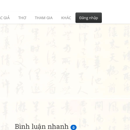
C GIẢ
THƠ
THAM GIA
KHÁC
Đăng nhập
Bình luận nhanh
0