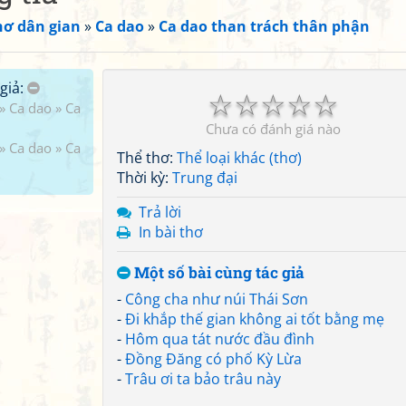
hơ dân gian
»
Ca dao
»
Ca dao than trách thân phận
giả:
☆
☆
☆
☆
☆
»
Ca dao
»
Ca
Chưa có đánh giá nào
»
Ca dao
»
Ca
Thể thơ:
Thể loại khác (thơ)
Thời kỳ:
Trung đại
Trả lời
In bài thơ
Một số bài cùng tác giả
-
Công cha như núi Thái Sơn
-
Đi khắp thế gian không ai tốt bằng mẹ
-
Hôm qua tát nước đầu đình
-
Đồng Đăng có phố Kỳ Lừa
-
Trâu ơi ta bảo trâu này