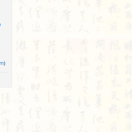
h
am
)