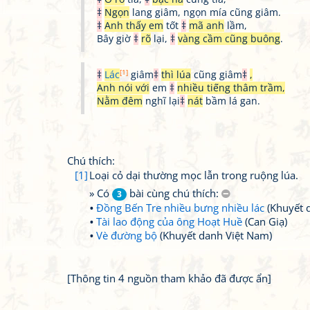
‡
Ngọn
lang giâm, ngọn mía cũng giâm.
‡
Anh thấy em
tốt
‡
mã anh
lầm,
Bây giờ
‡
rõ
lại,
‡
vàng cầm cũng buông
.
[1]
‡
Lác
giâm
‡
thì lúa
cũng giâm
‡
,
Anh nói với
em
‡
nhiều tiếng thâm trầm,
Nằm đêm
nghĩ lại
‡
nát
bầm lá gan.
Chú thích:
[1]
Loại cỏ dại thường mọc lẫn trong ruộng lúa.
» Có
bài cùng chú thích:
3
Đồng Bến Tre nhiều bưng nhiều lác
(Khuyết 
Tài lao động của ông Hoạt Huề
(Can Giạ)
Vè đường bộ
(Khuyết danh Việt Nam)
[Thông tin 4 nguồn tham khảo đã được ẩn]