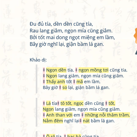
Đu đủ tía, dền dền cũng tía,
Rau lang giâm, ngọn mía cũng giâm.
Bởi tốt mai dong ngọt miệng em lầm,
Bây giờ nghĩ lại, giận bầm lá gan.
Khảo dị:
‡
Ngọn dền
tía,
‡
ngọn mồng tơi
cũng tía,
‡
Ngọn
lang giâm, ngọn mía cũng giâm.
‡
Thấy anh
tốt
‡
mã
em lầm,
Bây giờ
‡
so
lại, giận bầm lá gan.
‡
Lá
tía
‡
tô tốt, ngọc
dền cũng
‡
tốt,
Ngọn
lang giâm, ngọn mía cũng giâm.
‡
Anh than với
em
‡
những nỗi thâm trầm,
Nằm đêm
nghĩ lại
‡
nát
bầm lá gan.
‡
Ô rô
tía,
‡
bạc hà
cũng tía,