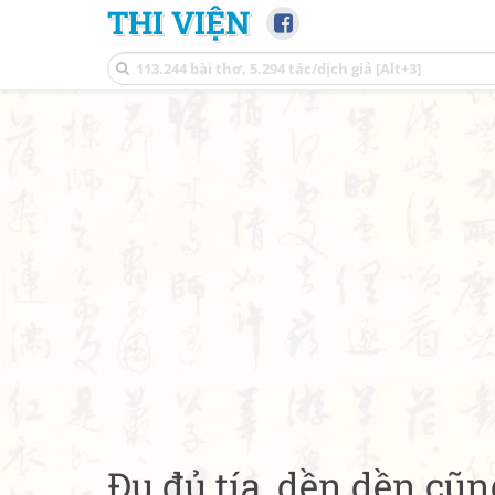
THI VIỆN
Đu đủ tía, dền dền cũn