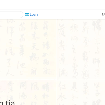
Loạn
TÁ
g tía