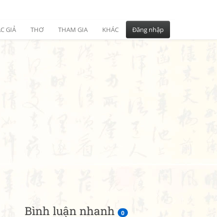
C GIẢ
THƠ
THAM GIA
KHÁC
Đăng nhập
Bình luận nhanh
0