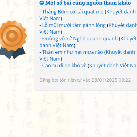
Một số bài cùng nguồn tham khảo
-
Thằng Bờm có cái quạt mo
(
Khuyết danh
Việt Nam
)
-
Lỗ mũi mười tám gánh lông
(
Khuyết dan
Việt Nam
)
-
Đường vô xứ Nghệ quanh quanh
(
Khuyết
danh Việt Nam
)
-
Thân em như hạt mưa rào
(
Khuyết danh
Việt Nam
)
-
Cao su đi dễ khó về
(
Khuyết danh Việt N
Đăng bởi
tôn tiền tử
vào 28/01/2025 08:22