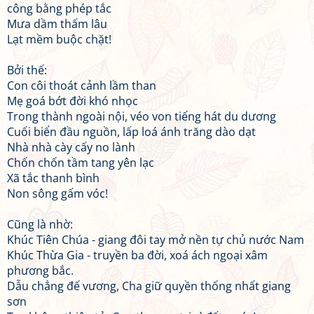
công bằng phép tắc
Mưa dầm thấm lâu
Lạt mềm buộc chặt!
Bởi thế:
Con côi thoát cảnh lầm than
Mẹ goá bớt đời khó nhọc
Trong thành ngoài nội, véo von tiếng hát du dương
Cuối biển đầu nguồn, lấp loá ánh trăng dào dạt
Nhà nhà cày cấy no lành
Chốn chốn tầm tang yên lạc
Xã tắc thanh bình
Non sông gấm vóc!
Cũng là nhờ:
Khúc Tiên Chúa - giang đôi tay mở nền tự chủ nước Nam
Khúc Thừa Gia - truyền ba đời, xoá ách ngoại xâm
phương bắc.
Dẫu chẳng đế vương, Cha giữ quyền thống nhất giang
sơn