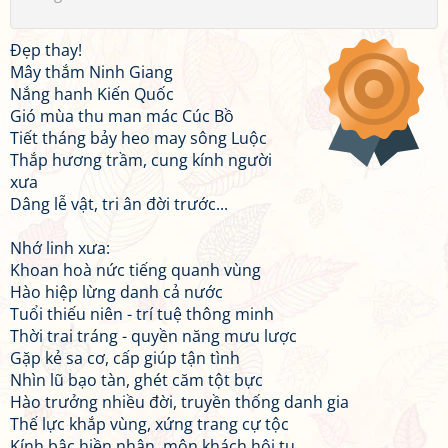
Đẹp thay!
Mây thắm Ninh Giang
Nắng hanh Kiến Quốc
Gió mùa thu man mác Cúc Bồ
Tiết tháng bảy heo may sông Luộc
Thắp hương trầm, cung kính người
xưa
Dâng lễ vật, tri ân đời trước...
Nhớ linh xưa:
Khoan hoà nức tiếng quanh vùng
Hào hiệp lừng danh cả nước
Tuổi thiếu niên - trí tuệ thông minh
Thời trai tráng - quyền năng mưu lược
Gặp kẻ sa cơ, cấp giúp tận tình
Nhìn lũ bạo tàn, ghét căm tột bực
Hào trưởng nhiều đời, truyền thống danh gia
Thế lực khắp vùng, xứng trang cự tộc
Kính bậc hiền nhân, môn khách hội tụ