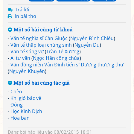
Trả lời
In bài thơ
Một số bài cùng từ khoá
-
Văn tế nghĩa sĩ Cần Giuộc
(
Nguyễn Đình Chiểu
)
-
Văn tế thập loại chúng sinh
(
Nguyễn Du
)
-
Văn tế sống vợ
(
Trần Tế Xương
)
-
Ai tư vãn
(
Ngọc Hân công chúa
)
-
Vãn đồng niên Vân Đình tiến sĩ Dương thượng thư
(
Nguyễn Khuyến
)
Một số bài cùng tác giả
-
Chèo
-
Khi gió bấc về
-
Đông
-
Học Kinh Dịch
-
Hoa ban
Đăng bởi
hảo liễu
vào 08/02/2015 18:01