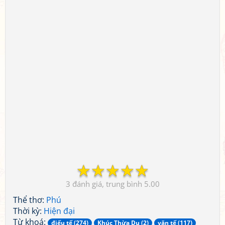
☆
☆
☆
☆
☆
3
5.00
Thể thơ:
Phú
Thời kỳ:
Hiện đại
Từ khoá:
điếu tế (274)
Khúc Thừa Dụ (2)
văn tế (117)