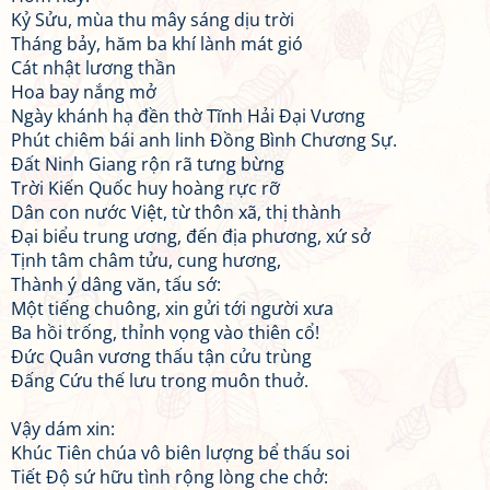
Kỷ Sửu, mùa thu mây sáng dịu trời
Tháng bảy, hăm ba khí lành mát gió
Cát nhật lương thần
Hoa bay nắng mở
Ngày khánh hạ đền thờ Tĩnh Hải Đại Vương
Phút chiêm bái anh linh Đồng Bình Chương Sự.
Đất Ninh Giang rộn rã tưng bừng
Trời Kiến Quốc huy hoàng rực rỡ
Dân con nước Việt, từ thôn xã, thị thành
Đại biểu trung ương, đến địa phương, xứ sở
Tịnh tâm châm tửu, cung hương,
Thành ý dâng văn, tấu sớ:
Một tiếng chuông, xin gửi tới người xưa
Ba hồi trống, thỉnh vọng vào thiên cổ!
Đức Quân vương thấu tận cửu trùng
Đấng Cứu thế lưu trong muôn thuở.
Vậy dám xin:
Khúc Tiên chúa vô biên lượng bể thấu soi
Tiết Độ sứ hữu tình rộng lòng che chở: