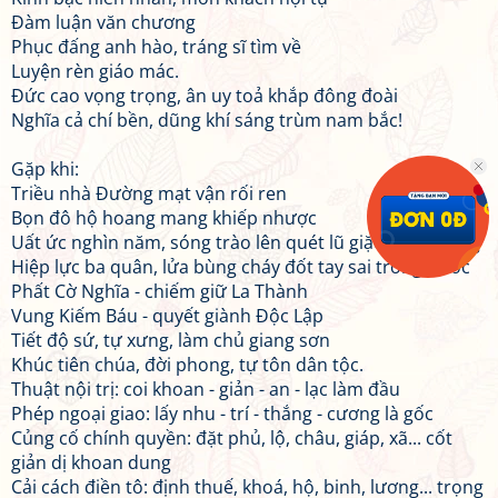
Đàm luận văn chương
Phục đấng anh hào, tráng sĩ tìm về
Luyện rèn giáo mác.
Đức cao vọng trọng, ân uy toả khắp đông đoài
Nghĩa cả chí bền, dũng khí sáng trùm nam bắc!
Gặp khi:
Triều nhà Đường mạt vận rối ren
Bọn đô hộ hoang mang khiếp nhược
Uất ức nghìn năm, sóng trào lên quét lũ giặc ngoại bang
Hiệp lực ba quân, lửa bùng cháy đốt tay sai trong nước
Phất Cờ Nghĩa - chiếm giữ La Thành
Vung Kiếm Báu - quyết giành Độc Lập
Tiết độ sứ, tự xưng, làm chủ giang sơn
Khúc tiên chúa, đời phong, tự tôn dân tộc.
Thuật nội trị: coi khoan - giản - an - lạc làm đầu
Phép ngoại giao: lấy nhu - trí - thắng - cương là gốc
Củng cố chính quyền: đặt phủ, lộ, châu, giáp, xã... cốt
giản dị khoan dung
Cải cách điền tô: định thuế, khoá, hộ, binh, lương... trọng