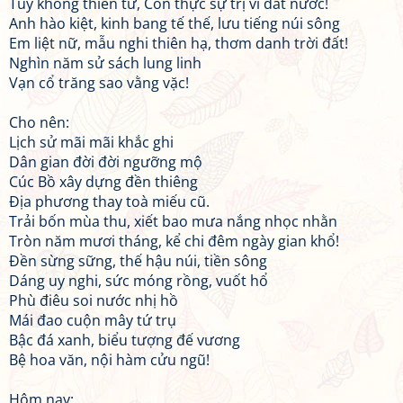
Tuy không thiên tử, Con thực sự trị vì đất nước!
Anh hào kiệt, kinh bang tế thế, lưu tiếng núi sông
Em liệt nữ, mẫu nghi thiên hạ, thơm danh trời đất!
Nghìn năm sử sách lung linh
Vạn cổ trăng sao vằng vặc!
Cho nên:
Lịch sử mãi mãi khắc ghi
Dân gian đời đời ngưỡng mộ
Cúc Bồ xây dựng đền thiêng
Địa phương thay toà miếu cũ.
Trải bốn mùa thu, xiết bao mưa nắng nhọc nhằn
Tròn năm mươi tháng, kể chi đêm ngày gian khổ!
Đền sừng sững, thế hậu núi, tiền sông
Dáng uy nghi, sức móng rồng, vuốt hổ
Phù điêu soi nước nhị hồ
Mái đao cuộn mây tứ trụ
Bậc đá xanh, biểu tượng đế vương
Bệ hoa văn, nội hàm cửu ngũ!
Hôm nay: