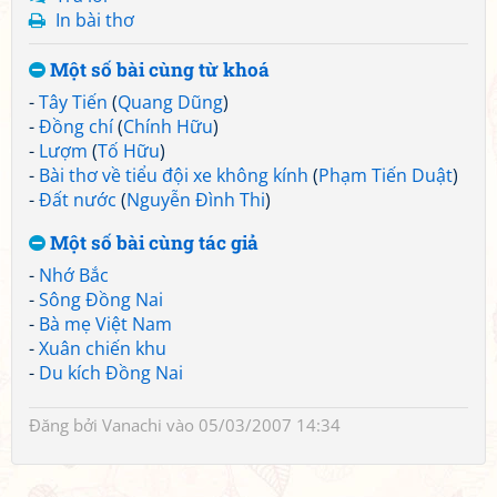
In bài thơ
Một số bài cùng từ khoá
-
Tây Tiến
(
Quang Dũng
)
-
Đồng chí
(
Chính Hữu
)
-
Lượm
(
Tố Hữu
)
-
Bài thơ về tiểu đội xe không kính
(
Phạm Tiến Duật
)
-
Đất nước
(
Nguyễn Đình Thi
)
Một số bài cùng tác giả
-
Nhớ Bắc
-
Sông Đồng Nai
-
Bà mẹ Việt Nam
-
Xuân chiến khu
-
Du kích Đồng Nai
Đăng bởi
Vanachi
vào 05/03/2007 14:34