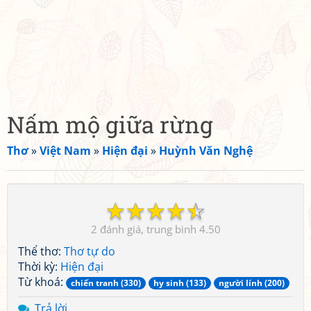
Nấm mộ giữa rừng
Thơ
»
Việt Nam
»
Hiện đại
»
Huỳnh Văn Nghệ
☆
☆
☆
☆
☆
2
4.50
Thể thơ:
Thơ tự do
Thời kỳ:
Hiện đại
Từ khoá:
chiến tranh (330)
hy sinh (133)
người lính (200)
Trả lời