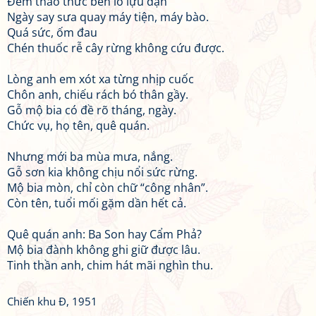
Đêm thao thức bên lò lựu đạn
Ngày say sưa quay máy tiện, máy bào.
Quá sức, ốm đau
Chén thuốc rễ cây rừng không cứu được.
Lòng anh em xót xa từng nhịp cuốc
Chôn anh, chiếu rách bó thân gầy.
Gỗ mộ bia có đề rõ tháng, ngày.
Chức vụ, họ tên, quê quán.
Nhưng mới ba mùa mưa, nắng.
Gỗ sơn kia không chịu nổi sức rừng.
Mộ bia mòn, chỉ còn chữ “công nhân”.
Còn tên, tuổi mối gặm dần hết cả.
Quê quán anh: Ba Son hay Cẩm Phả?
Mộ bia đành không ghi giữ được lâu.
Tinh thần anh, chim hát mãi nghìn thu.
Chiến khu Đ, 1951