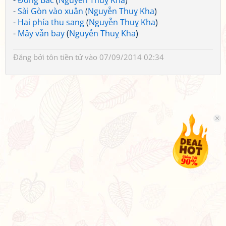
-
Đông Bắc
(
Nguyễn Thuỵ Kha
)
-
Sài Gòn vào xuân
(
Nguyễn Thuỵ Kha
)
-
Hai phía thu sang
(
Nguyễn Thuỵ Kha
)
-
Mây vẫn bay
(
Nguyễn Thuỵ Kha
)
Đăng bởi
tôn tiền tử
vào 07/09/2014 02:34