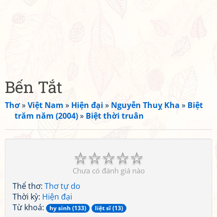
Bến Tắt
Thơ
»
Việt Nam
»
Hiện đại
»
Nguyễn Thuỵ Kha
»
Biệt
trăm năm (2004)
»
Biệt thời truân
☆
☆
☆
☆
☆
Chưa có đánh giá nào
Thể thơ:
Thơ tự do
Thời kỳ:
Hiện đại
Từ khoá:
hy sinh (133)
liệt sĩ (13)