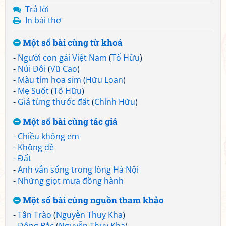
Trả lời
In bài thơ
Một số bài cùng từ khoá
-
Người con gái Việt Nam
(
Tố Hữu
)
-
Núi Đôi
(
Vũ Cao
)
-
Màu tím hoa sim
(
Hữu Loan
)
-
Mẹ Suốt
(
Tố Hữu
)
-
Giá từng thước đất
(
Chính Hữu
)
Một số bài cùng tác giả
-
Chiều không em
-
Không đề
-
Đất
-
Anh vẫn sống trong lòng Hà Nội
-
Những giọt mưa đồng hành
Một số bài cùng nguồn tham khảo
-
Tân Trào
(
Nguyễn Thuỵ Kha
)