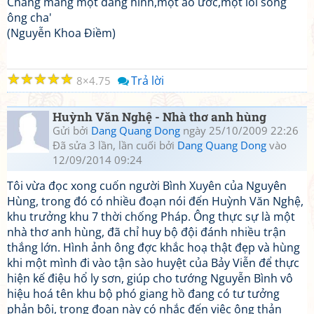
Chẳng mang một dáng hình,một ao ước,một lối sống
ông cha'
(Nguyễn Khoa Điềm)
☆
☆
☆
☆
☆
Trả lời
8
4.75
Huỳnh Văn Nghệ - Nhà thơ anh hùng
Gửi bởi
Dang Quang Dong
ngày 25/10/2009 22:26
Đã sửa 3 lần, lần cuối bởi
Dang Quang Dong
vào
12/09/2014 09:24
Tôi vừa đọc xong cuốn người Bình Xuyên của Nguyên
Hùng, trong đó có nhiều đoạn nói đến Huỳnh Văn Nghệ,
khu trưởng khu 7 thời chống Pháp. Ông thực sự là một
nhà thơ anh hùng, đã chỉ huy bộ đội đánh nhiều trận
thắng lớn. Hình ảnh ông đợc khắc hoạ thật đẹp và hùng
khi một mình đi vào tận sào huyệt của Bảy Viễn để thực
hiện kế điệu hổ ly sơn, giúp cho tướng Nguyễn Bình vô
hiệu hoá tên khu bộ phó giang hồ đang có tư tưởng
phản bội, trong đoạn này có nhắc đến việc ông thản