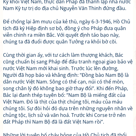
Kỳ khỏi Việt Nam, thực dân Pháp đã thành lập nhà nước
Nam Kỳ tự trị do địa chủ Nguyễn Văn Thinh đứng đầu.
Để chống lại âm mưu của kẻ thù, ngày 6-3-1946, Hồ Chủ
tịch đã ký Hiệp định sơ bộ, đồng ý cho Pháp đưa quân
viễn chinh ra miền Bắc. Với quyết định táo bạo này,
chúng ta đã đuổi được quân Tưởng ra khỏi bờ cõi.
Cùng thời gian ấy, với tư cách làm thượng khách, Bác
cũng chuẩn bị sang Pháp để đấu tranh ngoại giao bảo vệ
nước Việt Nam mới khai sinh. Trước lúc lên đường,
Người đã họp báo và khẳng định: “Đồng bào Nam Bộ là
dân nước Việt Nam. Sông có thể cạn, núi có thể mòn,
song chân lý đó không bao giờ thay đổi”. Khi đến Pháp,
Bác lại đanh thép tuyên bố: “Nam Bộ là miếng đất của
Việt Nam. Đó là thịt của thịt chúng tôi, máu của máu
chúng tôi. Sự đòi hỏi đó dựa trên những nguyên nhân về
chủng tộc, lịch sử và văn hoá. Trước khi Corse trở nên
đất Pháp thì Nam Bộ đã là đất Việt Nam rồi”.
Những lời tuyên bố cháy bỏng của Hồ Chủ tịch đã thổi