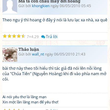
Mà ta con cháu mấy đời hoang
Gửi bởi
khongkien
ngày 06/05/2010 05:45
Theo ngu ý thì hoang ở đây ý nói là lưu lạc xa nhà, xa quê
☆
☆
☆
☆
☆
Trả lời
7
4.29
Thảo luận
Gửi bởi
wall_nt
ngày 06/05/2010 21:43
bài thơ này theo tôi hiểu thì tác giả đã nói lên nỗi lòng
của "Chúa Tiên" (Nguyễn Hoàng) khi đi vào phía nam mở
cỏi.
Ai nói yêu thơ là lãng mạn
Xin một lần lãng mạn để yêu thơ!