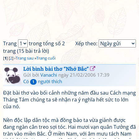
Trang
trong tổng số 2
Xếp theo:
trang (15 bài trả lời)
[
1
] [
2
] ›
Trang sau
»
Trang cuối
Lời bình bài thơ “Nhớ Bắc”
Gửi bởi
Vanachi
ngày 21/02/2006 17:39
Có
người thích
1
Đặt bài thơ vào bối cảnh những năm đầu sau Cách mạng
Tháng Tám chúng ta sẽ nhận ra ý nghĩa hết sức to lớn
của nó.
Nền độc lập dân tộc mà đồng bào ta vừa giành được
đang ngàn cân treo sợi tóc. Hai mươi vạn quân Tưởng đã
tràn vào miền Bắc. Ở miền Nam, với âm mưu tách Nam