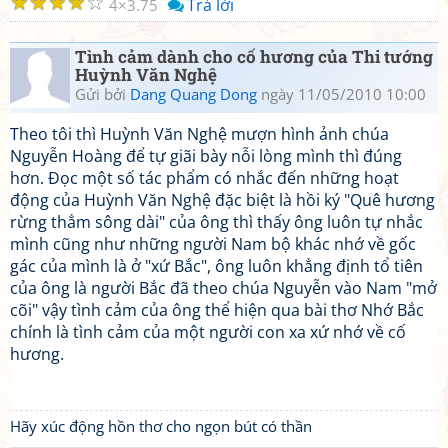
☆
☆
☆
☆
☆
Trả lời
4
3.75
Tình cảm dành cho cố hương của Thi tướng
Huỳnh Văn Nghệ
Gửi bởi
Dang Quang Dong
ngày 11/05/2010 10:00
Theo tôi thì Huỳnh Văn Nghệ mượn hình ảnh chúa
Nguyễn Hoàng để tự giãi bày nỗi lòng mình thì đúng
hơn. Đọc một số tác phẩm có nhắc đến những hoạt
động của Huỳnh Văn Nghệ đặc biệt là hồi ký "Quê hương
rừng thẳm sông dài" của ông thì thấy ông luôn tự nhắc
mình cũng như những người Nam bộ khác nhớ về gốc
gác của mình là ở "xứ Bắc", ông luôn khẳng định tổ tiên
của ông là người Bắc đã theo chúa Nguyễn vào Nam "mở
cõi" vậy tình cảm của ông thể hiện qua bài thơ Nhớ Bắc
chính là tình cảm của một người con xa xứ nhớ về cố
hương.
Hãy xúc động hồn thơ cho ngọn bút có thần