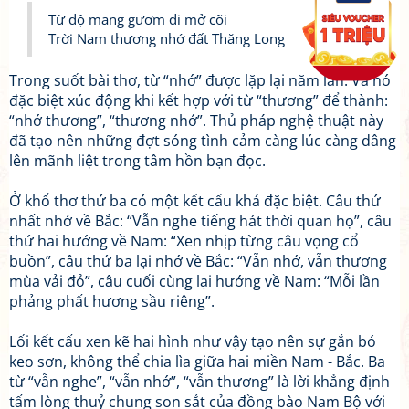
Từ độ mang gươm đi mở cõi
Trời Nam thương nhớ đất Thăng Long
Trong suốt bài thơ, từ “nhớ” được lặp lại năm lần. Và nó
đặc biệt xúc động khi kết hợp với từ “thương” để thành:
“nhớ thương”, “thương nhớ”. Thủ pháp nghệ thuật này
đã tạo nên những đợt sóng tình cảm càng lúc càng dâng
lên mãnh liệt trong tâm hồn bạn đọc.
Ở khổ thơ thứ ba có một kết cấu khá đặc biệt. Câu thứ
nhất nhớ về Bắc: “Vẫn nghe tiếng hát thời quan họ”, câu
thứ hai hướng về Nam: “Xen nhịp từng câu vọng cổ
buồn”, câu thứ ba lại nhớ về Bắc: “Vẫn nhớ, vẫn thương
mùa vải đỏ”, câu cuối cùng lại hướng về Nam: “Mỗi lần
phảng phất hương sầu riêng”.
Lối kết cấu xen kẽ hai hình như vậy tạo nên sự gắn bó
keo sơn, không thể chia lìa giữa hai miền Nam - Bắc. Ba
từ “vẫn nghe”, “vẫn nhớ”, “vẫn thương” là lời khẳng định
tấm lòng thuỷ chung son sắt của đồng bào Nam Bộ với