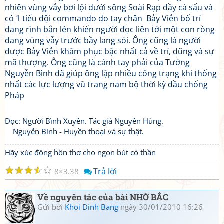
nhiên vùng vẫy bơi lội dưới sông Soài Rạp đầy cá sấu và
có 1 tiểu đội commando do tay chân Bảy Viễn bố trí
đang rình bắn lén khiến người đọc liên tới một con rồng
đang vùng vẫy trước bầy lang sói. Ông cũng là người
được Bảy Viễn khâm phục bậc nhất cả về trí, dũng và sự
mã thượng. Ông cũng là cánh tay phải của Tướng
Nguyễn Bình đã giúp ông lập nhiều công trạng khi thống
nhất các lực lượng vũ trang nam bộ thời kỳ đầu chống
Pháp
Đọc: Người Bình Xuyên. Tác giả Nguyên Hùng.
Nguyễn Bình - Huyền thoại và sự thật.
Hãy xúc động hồn thơ cho ngọn bút có thần
☆
☆
☆
☆
☆
Trả lời
8
3.38
Về nguyên tác của bài NHỚ BẮC
Gửi bởi
Khoi Dinh Bang
ngày 30/01/2010 16:26