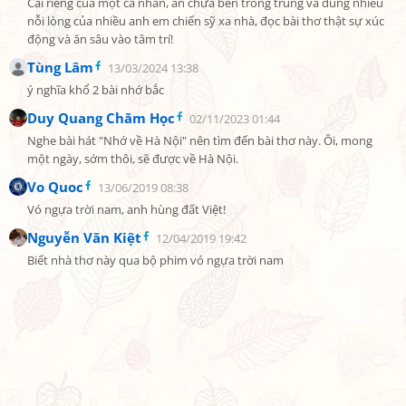
Cái riêng của một cá nhân, ẩn chứa bên trong trúng và đúng nhiều 
nỗi lòng của nhiều anh em chiến sỹ xa nhà, đọc bài thơ thật sự xúc 
động và ăn sâu vào tâm trí!
Tùng Lâm
13/03/2024 13:38
ý nghĩa khổ 2 bài nhớ bắc
Duy Quang Chăm Học
02/11/2023 01:44
Nghe bài hát "Nhớ về Hà Nội" nên tìm đến bài thơ này. Ôi, mong 
một ngày, sớm thôi, sẽ được về Hà Nội.
Vo Quoc
13/06/2019 08:38
Vó ngựa trời nam, anh hùng đất Việt!
Nguyễn Văn Kiệt
12/04/2019 19:42
Biết nhà thơ này qua bộ phim vó ngựa trời nam