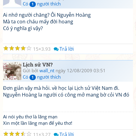
Có
người thích
1
Ai nhớ người chăng? Ôi Nguyễn Hoàng
Mà ta con cháu mấy đời hoang
Có ý nghĩa gì vậy?
☆
☆
☆
☆
☆
Trả lời
15
3.93
Lịch sử VN?
Gửi bởi
wall_nt
ngày 12/08/2009 03:51
Có
người thích
1
Đơn giản vậy mà hỏi. về học lại Lịch sử Việt Nam đi.
Nguyễn Hoàng la người có công mở mang bờ cỏi VN đó
Ai nói yêu thơ là lãng mạn
Xin một lần lãng mạn để yêu thơ!
☆
☆
☆
☆
☆
Trả lời
11
3.27