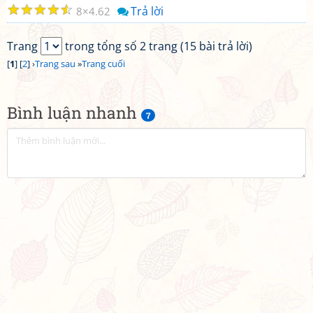
☆
☆
☆
☆
☆
Trả lời
8
4.62
Trang
trong tổng số 2 trang (15 bài trả lời)
[
1
] [
2
] ›
Trang sau
»
Trang cuối
Bình luận nhanh
7