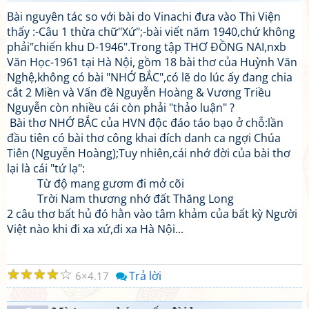
Bài nguyên tác so với bài do Vinachi đưa vào Thi Viện
thấy :-Câu 1 thừa chữ"Xứ";-bài viết năm 1940,chứ không
phải"chiến khu D-1946".Trong tập THƠ ĐỒNG NAI,nxb
Văn Học-1961 tại Hà Nội, gồm 18 bài thơ của Huỳnh Văn
Nghệ,không có bài "NHỚ BẮC",có lẽ do lúc ấy đang chia
cắt 2 Miền và Vấn đề Nguyễn Hoàng & Vương Triều
Nguyễn còn nhiều cái còn phải "thảo luận" ?
Bài thơ NHỚ BẮC của HVN độc đáo táo bạo ở chỗ:lần
đầu tiên có bài thơ công khai đích danh ca ngợi Chúa
Tiên (Nguyễn Hoàng);Tuy nhiên,cái nhớ đời của bài thơ
lại là cái "tứ lạ":
Từ độ mang gươm đi mở cõi
Trời Nam thương nhớ đất Thăng Long
2 câu thơ bất hủ đó hằn vào tâm khảm của bất kỳ Người
Việt nào khi đi xa xứ,đi xa Hà Nội...
☆
☆
☆
☆
☆
Trả lời
6
4.17