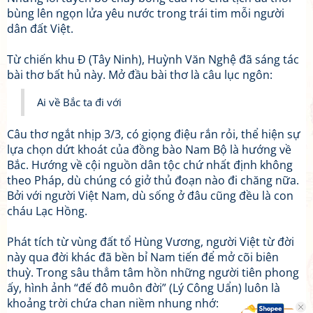
bùng lên ngọn lửa yêu nước trong trái tim mỗi người
dân đất Việt.
Từ chiến khu Đ (Tây Ninh), Huỳnh Văn Nghệ đã sáng tác
bài thơ bất hủ này. Mở đầu bài thơ là câu lục ngôn:
Ai về Bắc ta đi với
Câu thơ ngắt nhịp 3/3, có giọng điệu rắn rỏi, thể hiện sự
lựa chọn dứt khoát của đồng bào Nam Bộ là hướng về
Bắc. Hướng về cội nguồn dân tộc chứ nhất định không
theo Pháp, dù chúng có giở thủ đoạn nào đi chăng nữa.
Bởi với người Việt Nam, dù sống ở đâu cũng đều là con
cháu Lạc Hồng.
Phát tích từ vùng đất tổ Hùng Vương, người Việt từ đời
này qua đời khác đã bền bỉ Nam tiến để mở cõi biên
thuỳ. Trong sâu thẳm tâm hồn những người tiên phong
ấy, hình ảnh “đế đô muôn đời” (Lý Công Uẩn) luôn là
khoảng trời chứa chan niềm nhung nhớ: