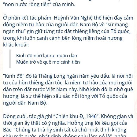
“non nước rồng tiên” của mình.
Ở phần kết tác phẩm, Huỳnh Văn Nghệ thể hiện đầy cảm
động niềm tự hào của người dân Nam Bộ về “sứ mạng
ngàn thu” gìn giữ từng tấc đất thiêng liêng của Tổ quốc,
trong khi luôn canh cánh bên lòng niềm hoài hương
khắc khoải:
Kinh đô nhớ lại xa muôn dặm
Muốn trở về quê mơ cảnh tiên
“Kinh đô” đó là Thăng Long ngàn năm yêu dấu, là nơi hội
tụ của hồn thiêng dân tộc, là niềm tự hào của mọi người
dân trên đất nước Việt Nam này. Nhớ kinh đô là nhớ quê
hương, là sự thể hiện sâu sắc nỗi lòng với Tổ quốc của
người dân Nam Bộ.
Dòng cuối, tác giả ghi “Chiến khu Đ, 1946”. Không gian và
thời gian ấy thật có ý nghĩa. Hưởng ứng lời kêu gọi của
Bác: “Chúng ta thà hy sinh tất cả chứ nhất định không
chịu mất nước, nhất định không chịu làm nô lệ”, nhân