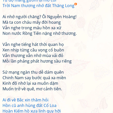
Từ độ mang gươm đi mở cõi
Trời Nam thương nhớ đất Thăng Long
Ai nhớ người chăng? Ôi Nguyễn Hoàng!
Mà ta con cháu mấy đời hoang
Vẫn nghe trong máu hồn xa xứ
Non nước Rồng Tiên nặng nhớ thương.
Vẫn nghe tiếng hát thời quan họ
Xen nhịp từng câu vọng cổ buồn
Vẫn thương vẫn nhớ mùa vải đỏ
Mỗi lần phảng phất hương sầu riêng
Sứ mạng ngàn thu dễ dám quên
Chinh Nam say bước quá xa miền
Kinh đô nhớ lại xa muôn dặm
Muốn trở về quê, mơ cảnh tiên.
Ai đi về Bắc xin thăm hỏi
Hồn cũ anh hùng đất Cổ Loa
Hoàn Kiếm hồ xưa linh quy hỡi