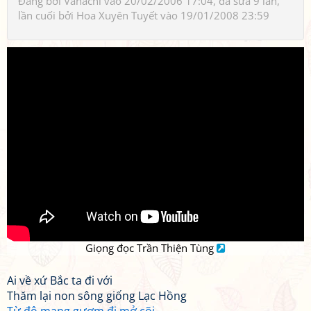
Đăng bởi
Vanachi
vào 20/02/2006 17:04, đã sửa 9 lần,
lần cuối bởi
Hoa Xuyên Tuyết
vào 19/01/2008 23:59
Giọng đọc Trần Thiện Tùng
Ai về xứ Bắc ta đi với
Thăm lại non sông giống Lạc Hồng