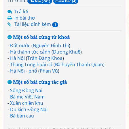
Từ khoá:
Hà Nội (741)
miền Bắc (4)
Trả lời
In bài thơ
Tài liệu đính kèm
1
Một số bài cùng từ khoá
-
Đất nước
(
Nguyễn Đình Thi
)
-
Hà thành tức cảnh
(
Dương Khuê
)
-
Hà Nội
(
Trần Đăng Khoa
)
-
Thăng Long hoài cổ
(
Bà huyện Thanh Quan
)
-
Hà Nội - phố
(
Phan Vũ
)
Một số bài cùng tác giả
-
Sông Đồng Nai
-
Bà mẹ Việt Nam
-
Xuân chiến khu
-
Du kích Đồng Nai
-
Bà bán cau