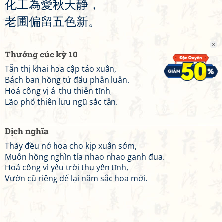
化
工
為
愛
秋
天
静
，
老
圃
偏
留
五
色
新
。
Thưởng cúc kỳ 10
Tẫn thị khai hoa cập tảo xuân,
Bách ban hồng tử đấu phân luân.
Hoá công vị ái thu thiên tĩnh,
Lão phố thiên lưu ngũ sắc tân.
Dịch nghĩa
Thảy đều nở hoa cho kịp xuân sớm,
Muôn hồng nghìn tía nhao nhao ganh đua.
Hoá công vì yêu trời thu yên tĩnh,
Vườn cũ riêng để lại năm sắc hoa mới.