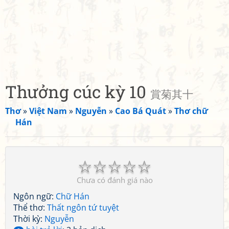
Thưởng cúc kỳ 10
賞菊其十
Thơ
»
Việt Nam
»
Nguyễn
»
Cao Bá Quát
»
Thơ chữ
Hán
☆
☆
☆
☆
☆
Chưa có đánh giá nào
Ngôn ngữ:
Chữ Hán
Thể thơ:
Thất ngôn tứ tuyệt
Thời kỳ:
Nguyễn