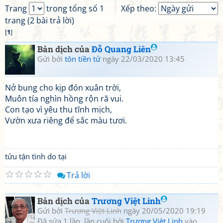
Trang
trong tổng số 1
Xếp theo:
trang (2 bài trả lời)
[
1
]
Bản dịch của
Đỗ Quang Liên
Gửi bởi
tôn tiền tử
ngày 22/03/2020 13:45
Nở bung cho kịp đón xuân trời,
Muôn tía nghìn hồng rộn rã vui.
Con tạo vì yêu thu tĩnh mịch,
Vườn xưa riêng để sắc màu tươi.
tửu tận tình do tại
☆
☆
☆
☆
☆
Trả lời
Bản dịch của
Trương Việt Linh
Gửi bởi
Trương Việt Linh
ngày 20/05/2020 19:19
Đã sửa 1 lần, lần cuối bởi
Trương Việt Linh
vào