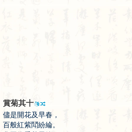
賞
菊
其
十
儘
是
開
花
及
早
春
，
百
般
紅
紫
鬦
紛
綸
。