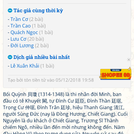
Tác giả cùng thời kỳ
-
Trần Cơ
(2 bài)
-
Trần Cao
(1 bài)
-
Quách Ngọc
(1 bài)
-
Lưu Cơ
(20 bài)
-
Đới Lương
(2 bài)
Dịch giả nhiều bài nhất
-
Lê Xuân Khải
(1 bài)
Tạo bởi
tôn tiền tử
vào 05/12/2018 19:58
Bối Quỳnh 貝瓊 (1314-1348) là thi nhân đời Minh, ban
đầu có tê Khuyết 闕, tự Đình Cư 廷臣, Đình Thần 廷琚,
Trọng Cư 仲琚, Đình Trân 廷珍, hiệu Thanh Giang 清江,
người Sùng Đức (nay là Đồng Hương, Chiết Giang). Cuối
Nguyên là du khách ở Chiết Giang, Trương Sĩ Thành
chiếm Ngô, nhiều lần đến mời nhưng không đến. Năm
đầu Hồng Vũ theo trưng dụng sửa
Nguyên sử
, sau đó