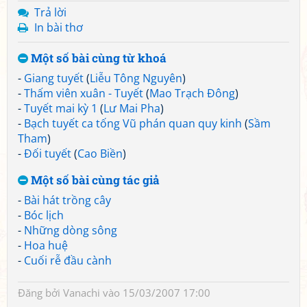
Trả lời
In bài thơ
Một số bài cùng từ khoá
-
Giang tuyết
(
Liễu Tông Nguyên
)
-
Thấm viên xuân - Tuyết
(
Mao Trạch Đông
)
-
Tuyết mai kỳ 1
(
Lư Mai Pha
)
-
Bạch tuyết ca tống Vũ phán quan quy kinh
(
Sầm
Tham
)
-
Đối tuyết
(
Cao Biền
)
Một số bài cùng tác giả
-
Bài hát trồng cây
-
Bóc lịch
-
Những dòng sông
-
Hoa huệ
-
Cuối rễ đầu cành
Đăng bởi
Vanachi
vào 15/03/2007 17:00