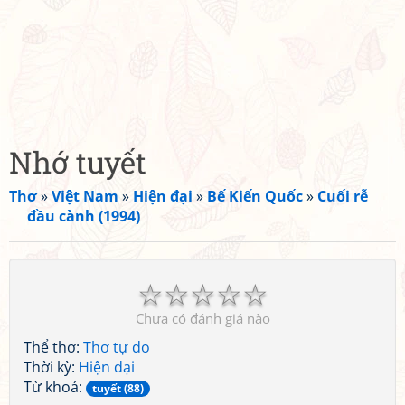
Nhớ tuyết
Thơ
»
Việt Nam
»
Hiện đại
»
Bế Kiến Quốc
»
Cuối rễ
đầu cành (1994)
☆
☆
☆
☆
☆
Chưa có đánh giá nào
Thể thơ:
Thơ tự do
Thời kỳ:
Hiện đại
Từ khoá:
tuyết (88)