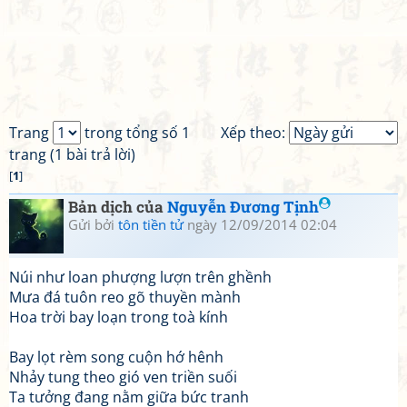
Trang
trong tổng số 1
Xếp theo:
trang (1 bài trả lời)
[
1
]
Bản dịch của
Nguyễn Đương Tịnh
Gửi bởi
tôn tiền tử
ngày 12/09/2014 02:04
Núi như loan phượng lượn trên ghềnh
Mưa đá tuôn reo gõ thuyền mành
Hoa trời bay loạn trong toà kính
Bay lọt rèm song cuộn hớ hênh
Nhảy tung theo gió ven triền suối
Ta tưởng đang nằm giữa bức tranh