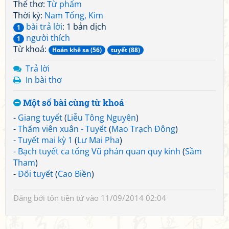
Thể thơ:
Từ phẩm
Thời kỳ:
Nam Tống, Kim
bài trả lời
: 1 bản dịch
1
người thích
1
Từ khoá:
Hoán khê sa (56)
tuyết (88)
Trả lời
In bài thơ
Một số bài cùng từ khoá
-
Giang tuyết
(
Liễu Tông Nguyên
)
-
Thấm viên xuân - Tuyết
(
Mao Trạch Đông
)
-
Tuyết mai kỳ 1
(
Lư Mai Pha
)
-
Bạch tuyết ca tống Vũ phán quan quy kinh
(
Sầm
Tham
)
-
Đối tuyết
(
Cao Biền
)
Đăng bởi
tôn tiền tử
vào 11/09/2014 02:04