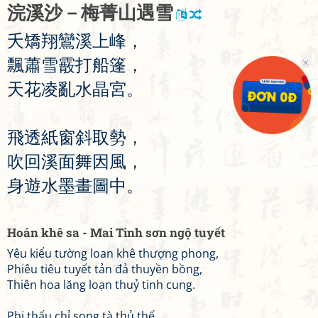
浣
溪
沙
－
梅
菁
山
遇
雪
夭
矯
翔
鸞
溪
上
峰
，
飄
蕭
雪
霰
打
船
篷
，
天
花
凌
亂
水
晶
宮
。
飛
透
紙
窗
斜
取
勢
，
吹
回
溪
面
舞
因
風
，
身
遊
水
墨
畫
圖
中
。
Hoán khê sa - Mai Tinh sơn ngộ tuyết
Yêu kiểu tường loan khê thượng phong,
Phiêu tiêu tuyết tản đả thuyền bồng,
Thiên hoa lăng loạn thuỷ tinh cung.
Phi thấu chỉ song tà thủ thế,