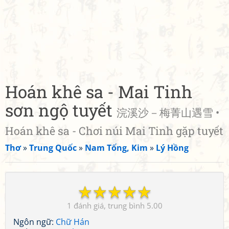
Hoán khê sa - Mai Tinh
sơn ngộ tuyết
浣溪沙－梅菁山遇雪 •
Hoán khê sa - Chơi núi Mai Tinh gặp tuyết
Thơ
»
Trung Quốc
»
Nam Tống, Kim
»
Lý Hồng
☆
☆
☆
☆
☆
1
5.00
Ngôn ngữ:
Chữ Hán