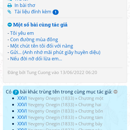
In bài thơ
Tài liệu đính kèm
1
Một số bài cùng tác giả
-
Tôi yêu em
-
Con đường mùa đông
-
Một chút tên tôi đối với nàng
-
Gửi... (Anh nhớ mãi phút giây huyền diệu)
-
Nếu đời nỡ dối lừa em...
Đăng bởi
Tung Cuong
vào 13/06/2022 06:20
Có
bài khác trùng tên trong cùng mục tác giả:
7
XXVI
Yevgeny Onegin (1833)
»
Chương một
XXVI
Yevgeny Onegin (1833)
»
Chương hai
XXVI
Yevgeny Onegin (1833)
»
Chương bốn
XXVI
Yevgeny Onegin (1833)
»
Chương tám
XXVI
Yevgeny Onegin (1833)
»
Chương bảy