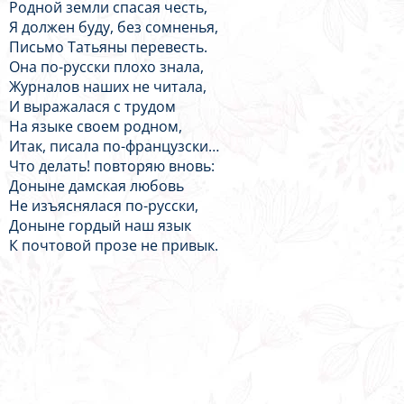
Родной земли спасая честь,
Я должен буду, без сомненья,
Письмо Татьяны перевесть.
Она по-русски плохо знала,
Журналов наших не читала,
И выражалася с трудом
На языке своем родном,
Итак, писала по-французски…
Что делать! повторяю вновь:
Доныне дамская любовь
Не изъяснялася по-русски,
Доныне гордый наш язык
К почтовой прозе не привык.