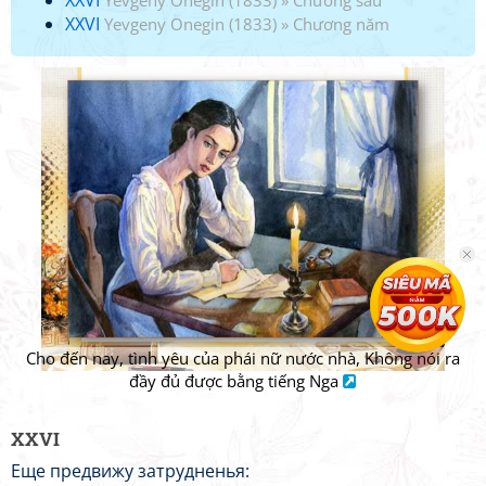
XXVI
Yevgeny Onegin (1833)
»
Chương sáu
XXVI
Yevgeny Onegin (1833)
»
Chương năm
Cho đến nay, tình yêu của phái nữ nước nhà, Không nói ra
đầy đủ được bằng tiếng Nga
XXVI
Еще предвижу затрудненья: