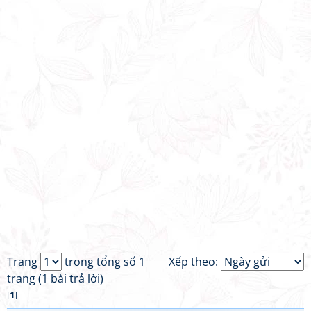
Trang
trong tổng số 1
Xếp theo:
trang (1 bài trả lời)
[
1
]