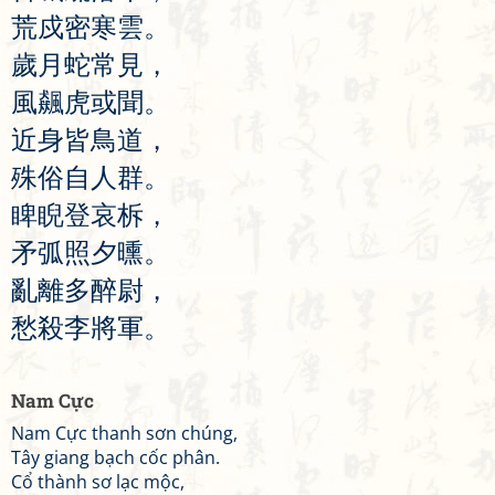
荒
戍
密
寒
雲
。
歲
月
蛇
常
見
，
風
飆
虎
或
聞
。
近
身
皆
鳥
道
，
殊
俗
自
人
群
。
睥
睨
登
哀
柝
，
矛
弧
照
夕
曛
。
亂
離
多
醉
尉
，
愁
殺
李
將
軍
。
Nam Cực
Nam Cực thanh sơn chúng,
Tây giang bạch cốc phân.
Cổ thành sơ lạc mộc,