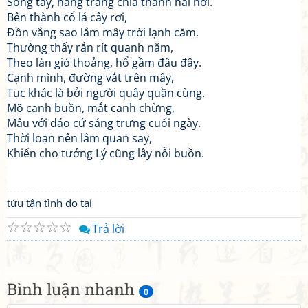
Sông tây, hang trắng chia thành hai nơi.
Bên thành cổ lá cây rơi,
Đồn vắng sao lắm mây trời lạnh căm.
Thường thấy rắn rít quanh năm,
Theo làn gió thoảng, hổ gầm đâu đây.
Cạnh mình, đường vắt trên mây,
Tục khác là bởi người quây quần cùng.
Mõ canh buồn, mắt canh chừng,
Mâu với dáo cứ sáng trưng cuối ngày.
Thời loạn nên lắm quan say,
Khiến cho tướng Lý cũng lây nỗi buồn.
tửu tận tình do tại
☆
☆
☆
☆
☆
Trả lời
Bình luận nhanh
0