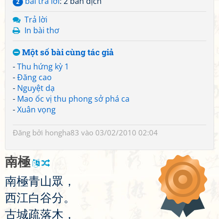
bài trả lời
: 2 bản dịch
2
Trả lời
In bài thơ
Một số bài cùng tác giả
-
Thu hứng kỳ 1
-
Đăng cao
-
Nguyệt dạ
-
Mao ốc vị thu phong sở phá ca
-
Xuân vọng
Đăng bởi
hongha83
vào 03/02/2010 02:04
南
極
南
極
青
山
眾
，
西
江
白
谷
分
。
古
城
疏
落
木
，