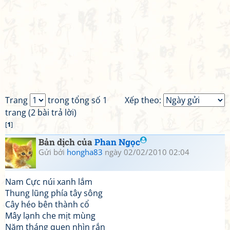
Trang
trong tổng số 1
Xếp theo:
trang (2 bài trả lời)
[
1
]
Bản dịch của
Phan Ngọc
Gửi bởi
hongha83
ngày 02/02/2010 02:04
Nam Cực núi xanh lắm
Thung lũng phía tây sông
Cây héo bên thành cổ
Mây lạnh che mịt mùng
Năm tháng quen nhìn rắn