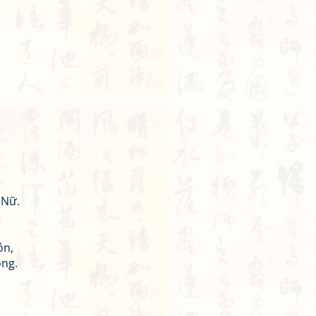
 Nữ.
ôn,
ông.