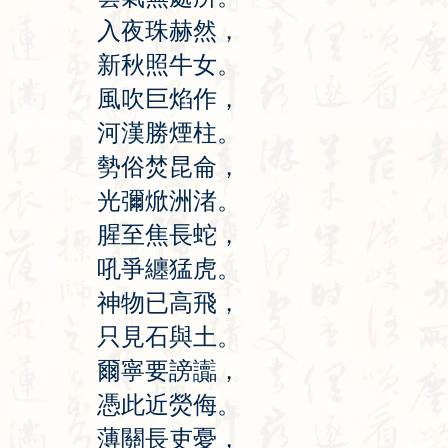
入
夜
珠
赫
然
，
新
秋
照
牛
女
。
風
吹
巨
焰
作
，
河
漢
勝
煙
柱
。
勢
俗
焚
昆
侖
，
光
彌
焮
洲
渚
。
腥
至
焦
長
蛇
，
吼
爭
纏
猛
虎
。
神
物
已
高
飛
，
只
見
石
與
土
。
爾
寧
要
謗
讟
，
憑
此
近
熒
侮
。
薄
關
長
吏
憂
，