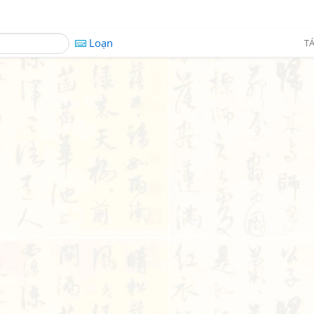
Loạn
TÁ