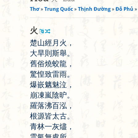
Thơ
»
Trung Quốc
»
Thịnh Đường
»
Đỗ Phủ
火
楚
山
經
月
火
，
大
旱
則
斯
舉
。
舊
俗
燒
蛟
龍
，
驚
惶
致
雷
雨
。
爆
嵌
魑
魅
泣
，
崩
凍
嵐
陰
昈
。
羅
落
沸
百
泓
，
根
源
皆
太
古
。
青
林
一
灰
燼
，
雲
氣
無
處
所
。