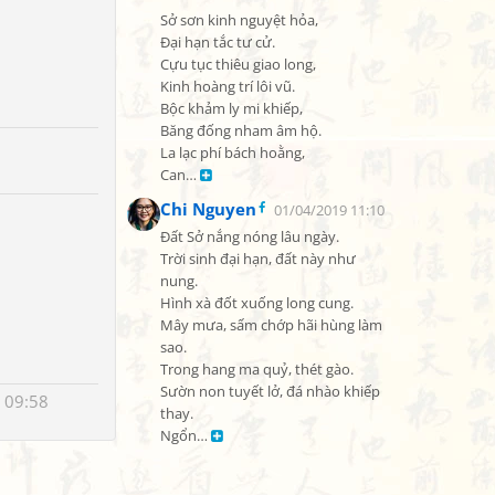
Sở sơn kinh nguyệt hỏa,

Đại hạn tắc tư cử.

Cựu tục thiêu giao long,

Kinh hoàng trí lôi vũ.

Bộc khảm ly mi khiếp,

Băng đống nham âm hộ.

La lạc phí bách hoằng,

Can… 
Chi Nguyen
01/04/2019 11:10
Đất Sở nắng nóng lâu ngày.

Trời sinh đại hạn, đất này như 
nung.

Hình xà đốt xuống long cung.

Mây mưa, sấm chớp hãi hùng làm 
sao.

Trong hang ma quỷ, thét gào.

Sườn non tuyết lở, đá nhào khiếp 
 09:58
thay.

Ngổn… 