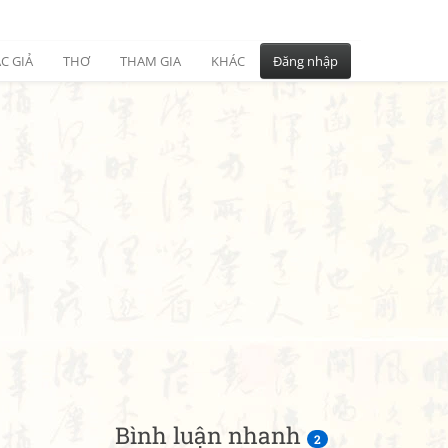
C GIẢ
THƠ
THAM GIA
KHÁC
Đăng nhập
Bình luận nhanh
2