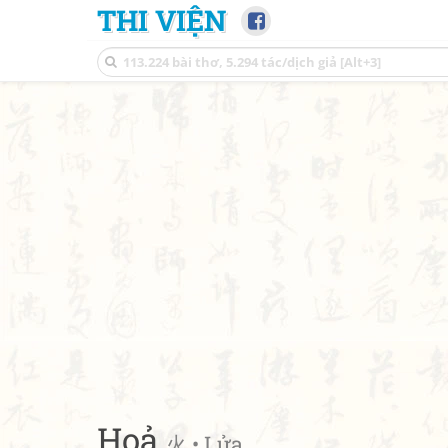
THI VIỆN
Hoả
火 • Lửa