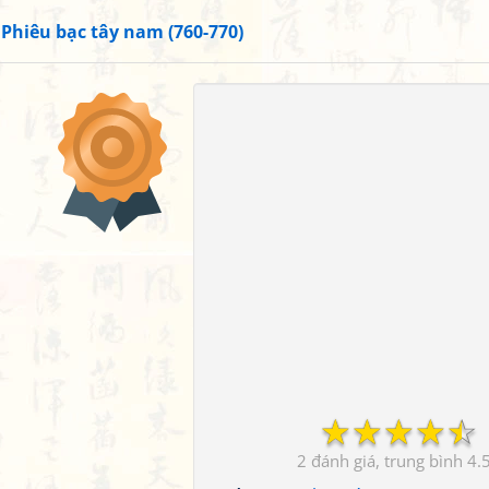
»
Phiêu bạc tây nam (760-770)
☆
☆
☆
☆
☆
2
4.