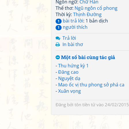
Ngôn ngữ:
Chữ Hán
Thể thơ:
Ngũ ngôn cổ phong
Thời kỳ:
Thịnh Đường
bài trả lời
: 1 bản dịch
1
người thích
1
Trả lời
In bài thơ
Một số bài cùng tác giả
-
Thu hứng kỳ 1
-
Đăng cao
-
Nguyệt dạ
-
Mao ốc vị thu phong sở phá ca
-
Xuân vọng
Đăng bởi
tôn tiền tử
vào 24/02/2015