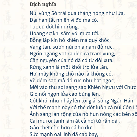
Dịch nghĩa
Núi vùng Sở trải qua tháng nóng như lửa,
Đại hạn tất nhiên vì đó mà có.
Tục cũ đốt hình rồng,
Hoảng sợ khi sấm với mưa tới.
Bỗng lấp kín hố khiến ma quỷ khóc,
Váng tan, sườn núi phía nam đỏ rực.
Ngổn ngang vọt ra đến cả trăm vũng,
Căn nguyên của nó đã có từ đời xưa.
Rừng xanh là một khối tro lửa tàn,
Hơi mây không chỗ nào là không có.
Về đêm sao mà đỏ rực như hạt ngọc,
Mới vào thu soi sáng sao Khiên Ngưu với Chức
Gió nổi ngọn lửa cao bùng lên,
Cột khói như nhảy lên tơi giải sông Ngân Hán.
Với thế mạnh này có thể đốt luôn cả núi Côn L
Ánh sáng lan rộng của nó hun nóng các bến s
Cái mùi oi tanh làm át cả hơi từ rắn dài,
Gào thét còn hơn cả hổ dữ.
Sức mạnh oai linh đã cao bay,