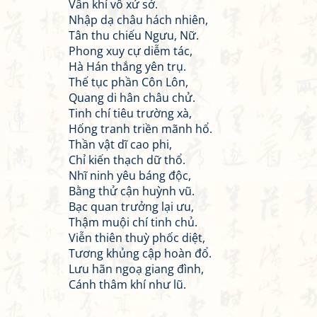
Vân khí vô xứ sở.
Nhập dạ châu hách nhiên,
Tân thu chiếu Ngưu, Nữ.
Phong xuy cự diễm tác,
Hà Hán thắng yên trụ.
Thế tục phần Côn Lôn,
Quang di hân châu chử.
Tinh chí tiêu trường xà,
Hống tranh triền mãnh hổ.
Thần vật dĩ cao phi,
Chỉ kiến thạch dữ thổ.
Nhĩ ninh yêu báng độc,
Bằng thử cận huỳnh vũ.
Bạc quan trưởng lại ưu,
Thậm muội chí tinh chủ.
Viễn thiên thuỳ phốc diệt,
Tương khủng cập hoàn đổ.
Lưu hãn ngoạ giang đình,
Cánh thâm khí như lũ.