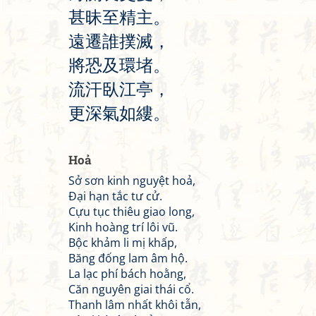
甚
昧
至
精
主
。
遠
遷
誰
撲
滅
，
將
恐
及
環
堵
。
流
汗
臥
江
亭
，
更
深
氣
如
縷
。
Hoả
Sở sơn kinh nguyệt hoả,
Đại hạn tắc tư cử.
Cựu tục thiêu giao long,
Kinh hoàng trí lôi vũ.
Bộc khảm li mị khấp,
Băng đống lam âm hộ.
La lạc phí bách hoằng,
Căn nguyên giai thái cổ.
Thanh lâm nhất khôi tẫn,