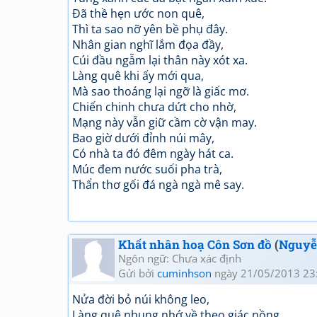
Đã thề hẹn ước non quê,
Thì ta sao nỡ yên bề phụ đây.
Nhân gian nghĩ lắm đọa đầy,
Cúi đầu ngẫm lại thân này xót xa.
Làng quê khi ấy mới qua,
Mà sao thoáng lại ngỡ là giấc mơ.
Chiến chinh chưa dứt cho nhờ,
Mạng này vẫn giữ cầm cờ vận may.
Bao giờ dưới đỉnh núi mây,
Có nhà ta đó đêm ngày hát ca.
Múc đem nước suối pha trà,
Thẩn thơ gối đá ngà ngà mê say.
Khất nhân hoạ Côn Sơn đồ
(
Nguyễ
Ngôn ngữ: Chưa xác định
Gửi bởi
cuminhson
ngày 21/05/2013 23
Nửa đời bỏ núi không leo,
Làng quê nhung nhớ về theo giác nồng