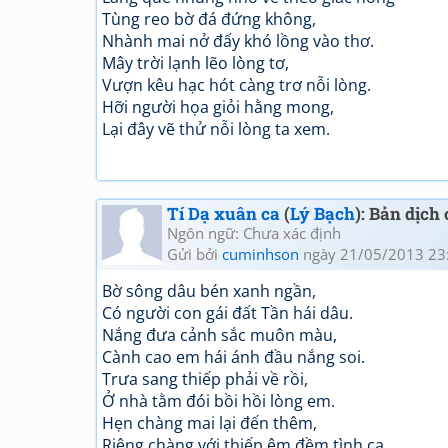
Tùng reo bờ đá đứng không,
Nhành mai nở đấy khó lồng vào thơ.
Mây trời lạnh lẽo lòng tơ,
Vượn kêu hạc hót càng trơ nỗi lòng.
Hỡi người họa giỏi hằng mong,
Lại đây vẽ thử nỗi lòng ta xem.
Tí Dạ xuân ca
(
Lý Bạch
): Bản dịch
Ngôn ngữ: Chưa xác định
Gửi bởi
cuminhson
ngày 21/05/2013 23
Bờ sông dâu bén xanh ngần,
Có người con gái đất Tần hái dâu.
Nắng đưa cảnh sắc muôn màu,
Cành cao em hái ánh đầu nắng soi.
Trưa sang thiếp phải về rồi,
Ở nhà tằm đói bồi hồi lòng em.
Hẹn chàng mai lại đến thêm,
Riêng chàng với thiếp êm đềm tình ca.