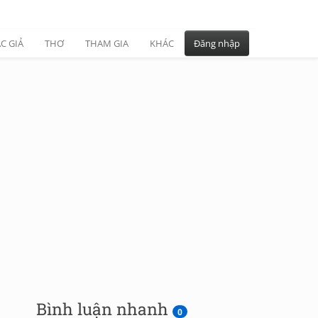
C GIẢ
THƠ
THAM GIA
KHÁC
Đăng nhập
Bình luận nhanh
0