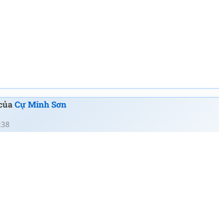
 của
Cự Minh Sơn
:38