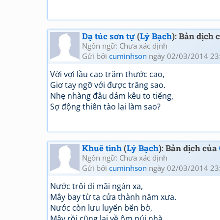
Dạ túc sơn tự
(
Lý Bạch
): Bản dịch
Ngôn ngữ: Chưa xác định
Gửi bởi
cuminhson
ngày 02/03/2014 23
Vời vợi lầu cao trăm thước cao,
Giơ tay ngỡ với được trăng sao.
Nhẹ nhàng đâu dám kêu to tiếng,
Sợ động thiên tào lại làm sao?
Khuê tình
(
Lý Bạch
): Bản dịch của
Ngôn ngữ: Chưa xác định
Gửi bởi
cuminhson
ngày 02/03/2014 23
Nước trôi đi mãi ngàn xa,
Mây bay từ tạ cửa thành năm xưa.
Nước còn lưu luyến bến bờ,
Mây rồi cũng lại về ôm núi nhà.