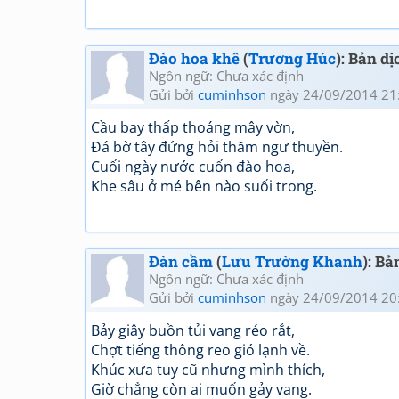
Đào hoa khê
(
Trương Húc
): Bản d
Ngôn ngữ: Chưa xác định
Gửi bởi
cuminhson
ngày 24/09/2014 21
Cầu bay thấp thoáng mây vờn,
Đá bờ tây đứng hỏi thăm ngư thuyền.
Cuối ngày nước cuốn đào hoa,
Khe sâu ở mé bên nào suối trong.
Đàn cầm
(
Lưu Trường Khanh
): Bả
Ngôn ngữ: Chưa xác định
Gửi bởi
cuminhson
ngày 24/09/2014 20
Bảy giây buồn tủi vang réo rắt,
Chợt tiếng thông reo gió lạnh về.
Khúc xưa tuy cũ nhưng mình thích,
Giờ chẳng còn ai muốn gảy vang.