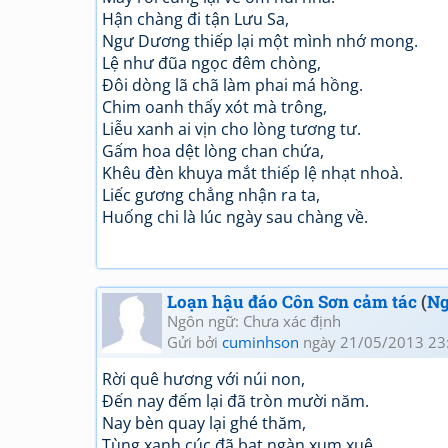
Hận chàng đi tận Lưu Sa,
Ngư Dương thiếp lại một mình nhớ mong.
Lệ như đũa ngọc đêm chòng,
Đôi dòng lã chã làm phai má hồng.
Chim oanh thấy xót mà trông,
Liễu xanh ai vịn cho lòng tương tư.
Gấm hoa dệt lòng chan chứa,
Khêu đèn khuya mắt thiếp lệ nhạt nhoà.
Liếc gương chẳng nhận ra ta,
Huống chi là lúc ngày sau chàng về.
Loạn hậu đáo Côn Sơn cảm tác
(
Ng
Ngôn ngữ: Chưa xác định
Gửi bởi
cuminhson
ngày 21/05/2013 23
Rời quê hương với núi non,
Đến nay đếm lại đã tròn mười năm.
Nay bèn quay lại ghé thăm,
Tùng xanh cúc đã bạt ngàn xum xuê.