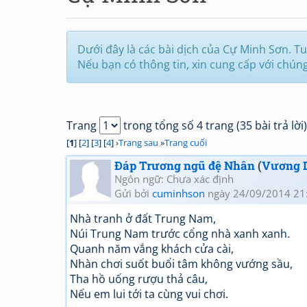
Dưới đây là các bài dịch của Cự Minh Sơn. Tuy
Nếu bạn có thông tin, xin cung cấp với chún
Trang
trong tổng số 4 trang (35 bài trả lời)
[
1
] [
2
] [
3
] [
4
] ›
Trang sau
»
Trang cuối
Đáp Trương ngũ đệ Nhân
(
Vương 
Ngôn ngữ: Chưa xác định
Gửi bởi
cuminhson
ngày 24/09/2014 21
Nhà tranh ở đất Trung Nam,
Núi Trung Nam trước cổng nhà xanh xanh.
Quanh năm vắng khách cửa cài,
Nhàn chơi suốt buổi tâm không vướng sầu,
Tha hồ uống rượu thả câu,
Nếu em lui tới ta cùng vui chơi.