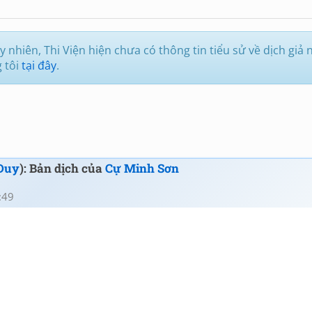
 nhiên, Thi Viện hiện chưa có thông tin tiểu sử về dịch giả 
g tôi
tại đây
.
Duy
): Bản dịch của
Cự Minh Sơn
:49