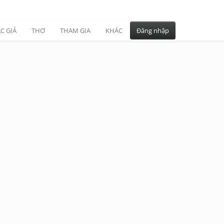
C GIẢ
THƠ
THAM GIA
KHÁC
Đăng nhập