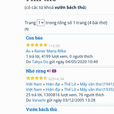
(có các từ khoá
vườn bách thú
)
Trang
trong tổng số 1 trang (4 bài thơ)
[
1
]
Con báo
☆
☆
☆
☆
☆
1
5.00
Áo
»
Rainer Maria Rilke
1 trả lời, 4199 lượt xem, 0 người thích
Do
Takya Do
gửi ngày 04/05/2020 10:49
Nhớ rừng
☆
☆
☆
☆
☆
625
4.34
Việt Nam
»
Hiện đại
»
Thế Lữ
»
Mấy vần thơ (1941)
Việt Nam
»
Hiện đại
»
Thế Lữ
»
Mấy vần thơ (1935)
25 trả lời, 1300816 lượt xem, 76 người thích
Do
Vanachi
gửi ngày 03/12/2005 13:28
Vườn bách thú