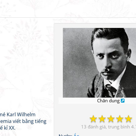
Chân dung
ené Karl Wilhelm
☆
☆
☆
☆
☆
hemia viết bằng tiếng
13
4.
 kỉ XX.