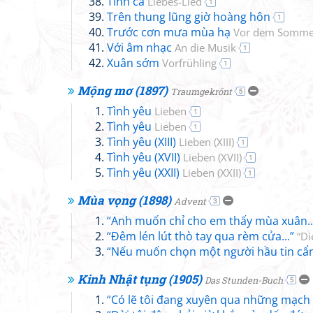
Tình ca
Liebes-Lied
1
Trên thung lũng giờ hoàng hôn
1
Trước cơn mưa mùa hạ
Vor dem Somme
Với âm nhạc
An die Musik
1
Xuân sớm
Vorfrühling
1
Mộng mơ (1897)
Traumgekrönt
5
Tình yêu
Lieben
1
Tình yêu
Lieben
1
Tình yêu (XIII)
Lieben (XIII)
1
Tình yêu (XVII)
Lieben (XVII)
1
Tình yêu (XXII)
Lieben (XXII)
1
Mùa vọng (1898)
Advent
3
“Anh muốn chỉ cho em thấy mùa xuân..
“Đêm lén lút thò tay qua rèm cửa...”
“Di
“Nếu muốn chọn một người hầu tin cẩn
Kinh Nhật tụng (1905)
Das Stunden-Buch
5
“Có lẽ tôi đang xuyên qua những mạch 