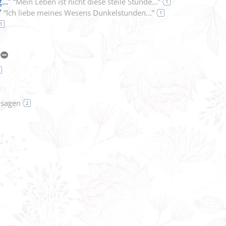
...”
“Mein Leben ist nicht diese steile Stunde...”
1
”
“Ich liebe meines Wesens Dunkelstunden...”
1
1
 sagen
2