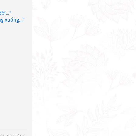
i...”
g xuống...”
2, đã sửa 2