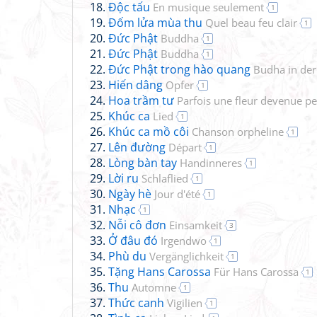
Độc tấu
En musique seulement
1
Đốm lửa mùa thu
Quel beau feu clair
1
Đức Phật
Buddha
1
Đức Phật
Buddha
1
Đức Phật trong hào quang
Budha in der
Hiến dâng
Opfer
1
Hoa trầm tư
Parfois une fleur devenue p
Khúc ca
Lied
1
Khúc ca mồ côi
Chanson orpheline
1
Lên đường
Départ
1
Lòng bàn tay
Handinneres
1
Lời ru
Schlaflied
1
Ngày hè
Jour d'été
1
Nhạc
1
Nỗi cô đơn
Einsamkeit
3
Ở đâu đó
Irgendwo
1
Phù du
Vergänglichkeit
1
Tặng Hans Carossa
Für Hans Carossa
1
Thu
Automne
1
Thức canh
Vigilien
1