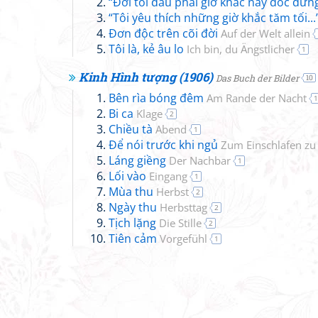
“Đời tôi đâu phải giờ khắc này dốc đứng
“Tôi yêu thích những giờ khắc tăm tối...
Đơn độc trên cõi đời
Auf der Welt allein
Tôi là, kẻ âu lo
Ich bin, du Ängstlicher
1
Kinh Hình tượng (1906)
Das Buch der Bilder
10
Bên rìa bóng đêm
Am Rande der Nacht
1
Bi ca
Klage
2
Chiều tà
Abend
1
Để nói trước khi ngủ
Zum Einschlafen zu
Láng giềng
Der Nachbar
1
Lối vào
Eingang
1
Mùa thu
Herbst
2
Ngày thu
Herbsttag
2
Tịch lặng
Die Stille
2
Tiên cảm
Vorgefühl
1