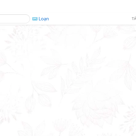
Loạn
TÁ