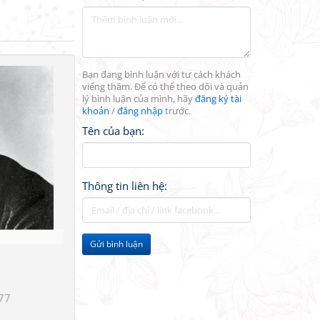
Bạn đang bình luận với tư cách khách
viếng thăm. Để có thể theo dõi và quản
lý bình luận của mình, hãy
đăng ký tài
khoản
/
đăng nhập
trước.
Tên của bạn:
Thông tin liên hệ:
Gửi bình luận
77