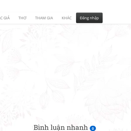
C GIẢ
THƠ
THAM GIA
KHÁC
Đăng nhập
Bình luận nhanh
0