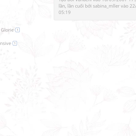
lần, lần cuối bởi
sabina_mller
vào 22
05:19
 Glorie
1
ensive
1