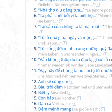
Geliebte, Nimmergekommene...”
1
“Nhà thơ dịu dàng tựa...”
“Le tendre poète
“Ta phải chết bởi vì ta biết họ...”
“Mann m
sie kennt...”
1
“Tài sản của chúng ta là mất mát...”
“Uns
1
“Tôi ở nhà giữa ngày và mộng...”
“Ich bi
und Traum...”
1
“Tôi sống đời mình trong những quỹ đạ
mein Leben in wachsenden Ringen...”
2
“Vẫn không thôi, dù ta đâu lạ gì xứ sở c
“Immer wieder, ob wir der Liebe Landschaf
“Vậy hãy để chúng ta nói lời tạ từ như h
uns Abschied nehmen wie zwei Sterne...”
Anh sẽ cùng em
1
Bầu trời đêm
Nachthimmel und Sternenfa
Biệt ly
Abschied
1
Con báo
Der Panther
1
Dân ca
Volksweise
1
Đêm mênh mang
Die große Nacht
1