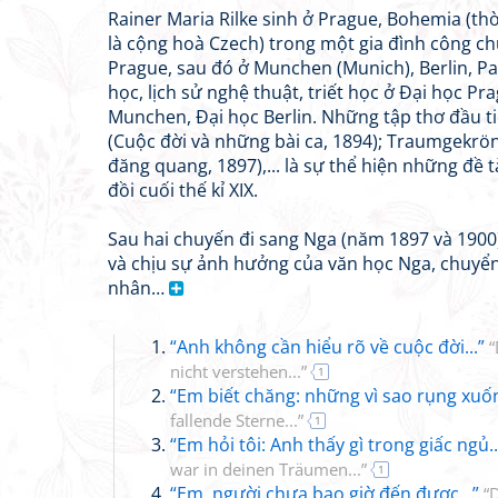
Rainer Maria Rilke sinh ở Prague, Bohemia (thờ
là cộng hoà Czech) trong một gia đình công ch
Prague, sau đó ở Munchen (Munich), Berlin, Par
học, lịch sử nghệ thuật, triết học ở Đại học Pr
Munchen, Đại học Berlin. Những tập thơ đầu t
(Cuộc đời và những bài ca, 1894); Traumgekr
đăng quang, 1897),... là sự thể hiện những đề t
đồi cuối thế kỉ XIX.
Sau hai chuyến đi sang Nga (năm 1897 và 1900)
và chịu sự ảnh hưởng của văn học Nga, chuy
nhân…
“Anh không cần hiểu rõ về cuộc đời...”
“
nicht verstehen...”
1
“Em biết chăng: những vì sao rụng xuốn
fallende Sterne...”
1
“Em hỏi tôi: Anh thấy gì trong giấc ngủ..
war in deinen Träumen...”
1
“Em, người chưa bao giờ đến được...”
“