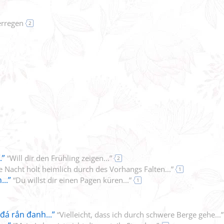
rregen
2
.”
“Will dir den Frühling zeigen...”
2
e Nacht holt heimlich durch des Vorhangs Falten...”
1
...”
“Du willst dir einen Pagen küren...”
1
đá rắn đanh...”
“Vielleicht, dass ich durch schwere Berge gehe...”