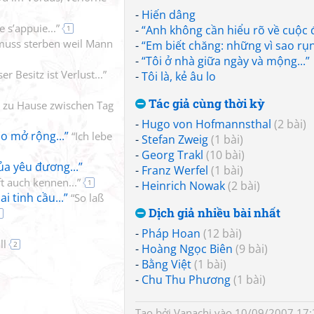
-
Hiến dâng
 s’appuie...”
-
“Anh không cần hiểu rõ về cuộc đờ
1
uss sterben weil Mann
-
“Em biết chăng: những vì sao rụn
-
“Tôi ở nhà giữa ngày và mộng...”
er Besitz ist Verlust...”
-
Tôi là, kẻ âu lo
Tác giả cùng thời kỳ
n zu Hause zwischen Tag
-
Hugo von Hofmannsthal
(2 bài)
o mở rộng...”
“Ich lebe
-
Stefan Zweig
(1 bài)
-
Georg Trakl
(10 bài)
ủa yêu đương...”
-
Franz Werfel
(1 bài)
t auch kennen...”
1
-
Heinrich Nowak
(2 bài)
ai tinh cầu...”
“So laß
Dịch giả nhiều bài nhất
1
-
Pháp Hoan
(12 bài)
ll
2
-
Hoàng Ngọc Biên
(9 bài)
-
Bằng Việt
(1 bài)
-
Chu Thu Phương
(1 bài)
Tạo bởi
Vanachi
vào 10/09/2007 17:2