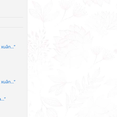
xuân...”
xuân...”
..”