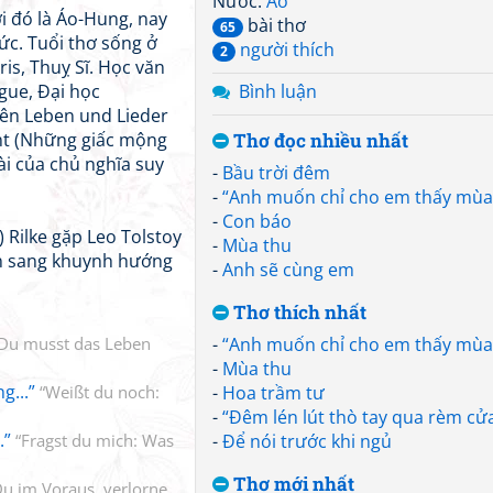
Nước:
Áo
i đó là Áo-Hung, nay
bài thơ
65
ức. Tuổi thơ sống ở
người thích
2
is, Thuỵ Sĩ. Học văn
ague, Đại học
Bình luận
iên Leben und Lieder
önt (Những giấc mộng
Thơ đọc nhiều nhất
ài của chủ nghĩa suy
-
Bầu trời đêm
-
“Anh muốn chỉ cho em thấy mùa 
-
Con báo
 Rilke gặp Leo Tolstoy
-
Mùa thu
ển sang khuynh hướng
-
Anh sẽ cùng em
Thơ thích nhất
Du musst das Leben
-
“Anh muốn chỉ cho em thấy mùa 
-
Mùa thu
g...”
“Weißt du noch:
-
Hoa trầm tư
-
“Đêm lén lút thò tay qua rèm cửa.
.”
“Fragst du mich: Was
-
Để nói trước khi ngủ
Thơ mới nhất
Du im Voraus, verlorne