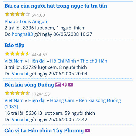
Bài ca của người hát trong ngục tù tra tấn
☆
☆
☆
☆
☆
5
4.00
Pháp
»
Louis Aragon
2 trả lời, 8336 lượt xem, 1 người thích
Do
hongha83
gửi ngày 06/05/2008 10:27
Báo tiệp
☆
☆
☆
☆
☆
44
4.57
Việt Nam
»
Hiện đại
»
Hồ Chí Minh
»
Thơ chữ Hán
3 trả lời, 82729 lượt xem, 8 người thích
Do
Vanachi
gửi ngày 29/06/2005 20:04
Bên kia sông Đuống
☆
☆
☆
☆
☆
172
4.55
Việt Nam
»
Hiện đại
»
Hoàng Cầm
»
Bên kia sông Đuống
(1983)
16 trả lời, 563613 lượt xem, 59 người thích
Do
Vanachi
gửi ngày 26/06/2005 22:42
Các vị La Hán chùa Tây Phương