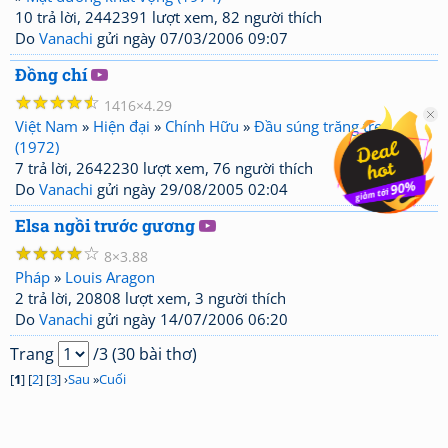
10 trả lời, 2442391 lượt xem, 82 người thích
Do
Vanachi
gửi ngày 07/03/2006 09:07
Đồng chí
☆
☆
☆
☆
☆
1416
4.29
Việt Nam
»
Hiện đại
»
Chính Hữu
»
Đầu súng trăng treo
(1972)
7 trả lời, 2642230 lượt xem, 76 người thích
Do
Vanachi
gửi ngày 29/08/2005 02:04
Elsa ngồi trước gương
☆
☆
☆
☆
☆
8
3.88
Pháp
»
Louis Aragon
2 trả lời, 20808 lượt xem, 3 người thích
Do
Vanachi
gửi ngày 14/07/2006 06:20
Trang
/3 (30 bài thơ)
[
1
] [
2
] [
3
] ›
Sau
»
Cuối