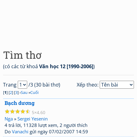
Tìm thơ
(có các từ khoá
Văn học 12 [1990-2006]
)
Trang
/3 (30 bài thơ)
Xếp theo:
[
1
] [
2
] [
3
] ›
Sau
»
Cuối
Bạch dương
☆
☆
☆
☆
☆
5
4.60
Nga
»
Sergei Yesenin
4 trả lời, 11328 lượt xem, 2 người thích
Do
Vanachi
gửi ngày 07/02/2007 14:59