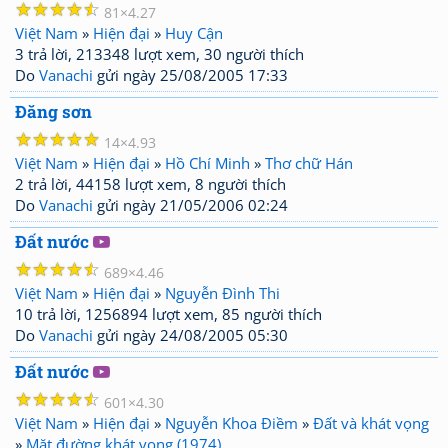
☆
☆
☆
☆
☆
81
4.27
Việt Nam
»
Hiện đại
»
Huy Cận
3 trả lời, 213348 lượt xem, 30 người thích
Do
Vanachi
gửi ngày 25/08/2005 17:33
Đăng sơn
☆
☆
☆
☆
☆
14
4.93
Việt Nam
»
Hiện đại
»
Hồ Chí Minh
»
Thơ chữ Hán
2 trả lời, 44158 lượt xem, 8 người thích
Do
Vanachi
gửi ngày 21/05/2006 02:24
Đất nước
☆
☆
☆
☆
☆
689
4.46
Việt Nam
»
Hiện đại
»
Nguyễn Đình Thi
10 trả lời, 1256894 lượt xem, 85 người thích
Do
Vanachi
gửi ngày 24/08/2005 05:30
Đất nước
☆
☆
☆
☆
☆
601
4.30
Việt Nam
»
Hiện đại
»
Nguyễn Khoa Điềm
»
Đất và khát vọng
»
Mặt đường khát vọng (1974)