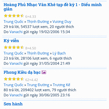
Hoàng Phủ Nhạc Vân Khê tạp đề kỳ 1 - Điểu minh
giản
☆
☆
☆
☆
☆
6
4.33
Trung Quốc
»
Thịnh Đường
»
Vương Duy
29 trả lời, 54537 lượt xem, 20 người thích
Do
Vanachi
gửi ngày 19/02/2006 15:34
Ký viễn
☆
☆
☆
☆
☆
8
4.50
Trung Quốc
»
Thịnh Đường
»
Lý Bạch
23 trả lời, 28106 lượt xem, 6 người thích
Do
Vanachi
gửi ngày 31/05/2004 21:49
Phong Kiều dạ bạc
☆
☆
☆
☆
☆
62
4.42
Trung Quốc
»
Trung Đường
»
Trương Kế
80 trả lời, 209402 lượt xem, 79 người thích
Do
Vanachi
gửi ngày 30/06/2005 23:16
Sơn hành