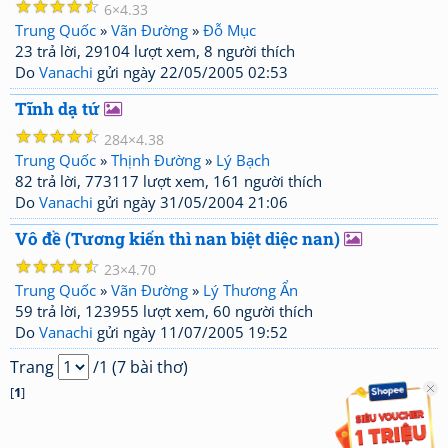
☆
☆
☆
☆
☆
6
4.33
Trung Quốc
»
Vãn Đường
»
Đỗ Mục
23 trả lời, 29104 lượt xem, 8 người thích
Do
Vanachi
gửi ngày 22/05/2005 02:53
Tĩnh dạ tứ
☆
☆
☆
☆
☆
284
4.38
Trung Quốc
»
Thịnh Đường
»
Lý Bạch
82 trả lời, 773117 lượt xem, 161 người thích
Do
Vanachi
gửi ngày 31/05/2004 21:06
Vô đề (Tương kiến thì nan biệt diệc nan)
☆
☆
☆
☆
☆
23
4.70
Trung Quốc
»
Vãn Đường
»
Lý Thương Ẩn
59 trả lời, 123955 lượt xem, 60 người thích
Do
Vanachi
gửi ngày 11/07/2005 19:52
Trang
/1 (7 bài thơ)
[
1
]