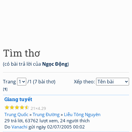
Tìm thơ
(có bài trả lời của
Ngọc Động
)
Trang
/1 (7 bài thơ)
Xếp theo:
[
1
]
Giang tuyết
☆
☆
☆
☆
☆
21
4.29
Trung Quốc
»
Trung Đường
»
Liễu Tông Nguyên
29 trả lời, 63762 lượt xem, 24 người thích
Do
Vanachi
gửi ngày 02/07/2005 00:02