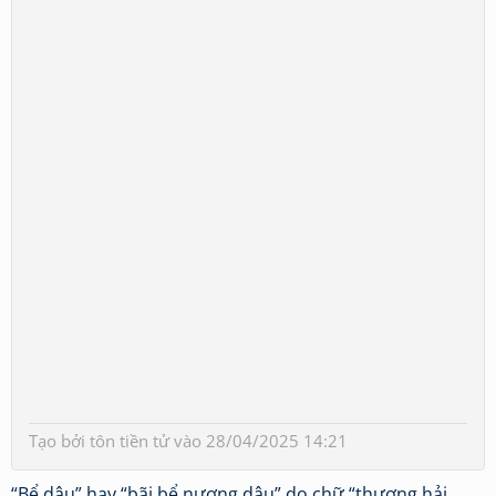
Tạo bởi
tôn tiền tử
vào 28/04/2025 14:21
“Bể dâu” hay “bãi bể nương dâu” do chữ “thương hải