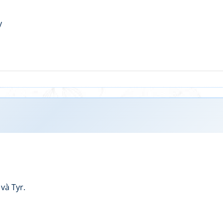
y
và Tyr.