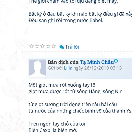
Thế giới chạm vào tôi dịu dàng biết mấy.
Bất kỳ ở đâu bất kỳ khi nào bất kỳ điều gì đã xả
Đều sẵn ghi rồi trong nước Babel.
☆
☆
☆
☆
☆
Trả lời
Bản dịch của
Tạ Minh Châu
Gửi bởi
Lilia
ngày 26/12/2010 03:13
Một giọt mưa rớt xuống tay tôi
giọt mưa được rót từ sông Hằng, sông Nin
từ giọt sương trời đọng trên râu hải cẩu
từ nước của những chiếc bình vỡ của thành Ys 
Trên ngón tay chỏ của tôi
Biển Caxpi là biển mở.