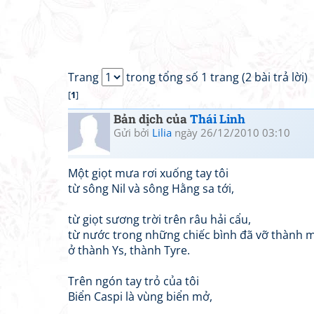
Trang
trong tổng số 1 trang (2 bài trả lời)
[
1
]
Bản dịch của
Thái Linh
Gửi bởi
Lilia
ngày 26/12/2010 03:10
Một giọt mưa rơi xuống tay tôi
từ sông Nil và sông Hằng sa tới,
từ giọt sương trời trên râu hải cẩu,
từ nước trong những chiếc bình đã vỡ thành
ở thành Ys, thành Tyre.
Trên ngón tay trỏ của tôi
Biển Caspi là vùng biển mở,