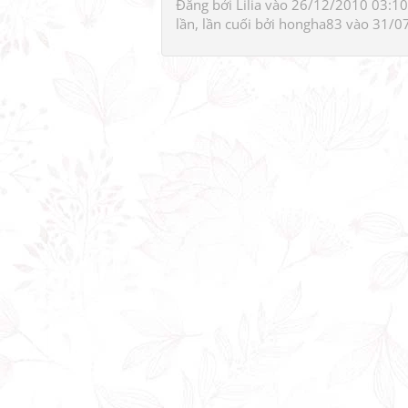
Đăng bởi
Lilia
vào 26/12/2010 03:10,
lần, lần cuối bởi
hongha83
vào 31/0