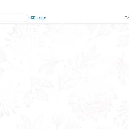
Loạn
TÁ