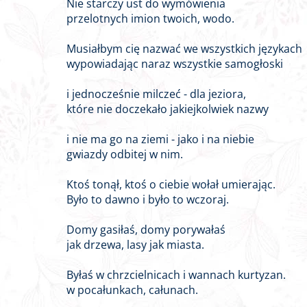
Nie starczy ust do wymówienia
przelotnych imion twoich, wodo.
Musiałbym cię nazwać we wszystkich językach
wypowiadając naraz wszystkie samogłoski
i jednocześnie milczeć - dla jeziora,
które nie doczekało jakiejkolwiek nazwy
i nie ma go na ziemi - jako i na niebie
gwiazdy odbitej w nim.
Ktoś tonął, ktoś o ciebie wołał umierając.
Było to dawno i było to wczoraj.
Domy gasiłaś, domy porywałaś
jak drzewa, lasy jak miasta.
Byłaś w chrzcielnicach i wannach kurtyzan.
w pocałunkach, całunach.