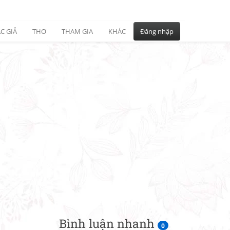
C GIẢ
THƠ
THAM GIA
KHÁC
Đăng nhập
Bình luận nhanh
0