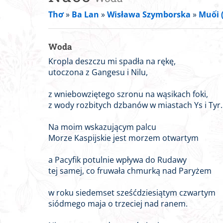
Thơ
»
Ba Lan
»
Wisława Szymborska
»
Muối 
Woda
Kropla deszczu mi spadła na rękę,
utoczona z Gangesu i Nilu,
z wniebowziętego szronu na wąsikach foki,
z wody rozbitych dzbanów w miastach Ys i Tyr.
Na moim wskazującym palcu
Morze Kaspijskie jest morzem otwartym
a Pacyfik potulnie wpływa do Rudawy
tej samej, co fruwała chmurką nad Paryżem
w roku siedemset sześćdziesiątym czwartym
siódmego maja o trzeciej nad ranem.