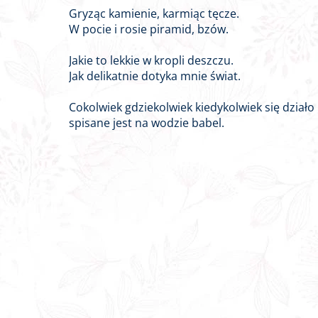
Gryząc kamienie, karmiąc tęcze.
W pocie i rosie piramid, bzów.
Jakie to lekkie w kropli deszczu.
Jak delikatnie dotyka mnie świat.
Cokolwiek gdziekolwiek kiedykolwiek się działo
spisane jest na wodzie babel.