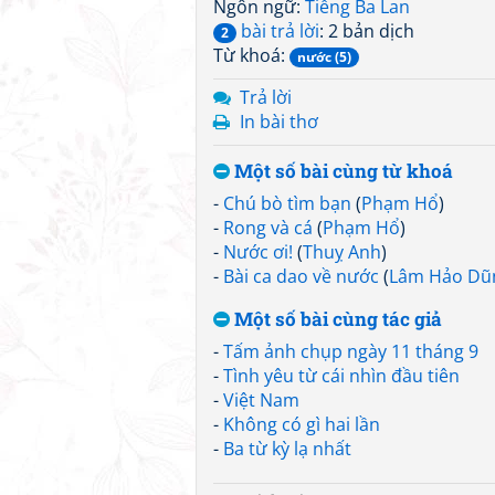
Ngôn ngữ:
Tiếng Ba Lan
bài trả lời
: 2 bản dịch
2
Từ khoá:
nước (5)
Trả lời
In bài thơ
Một số bài cùng từ khoá
-
Chú bò tìm bạn
(
Phạm Hổ
)
-
Rong và cá
(
Phạm Hổ
)
-
Nước ơi!
(
Thuỵ Anh
)
-
Bài ca dao về nước
(
Lâm Hảo Dũ
Một số bài cùng tác giả
-
Tấm ảnh chụp ngày 11 tháng 9
-
Tình yêu từ cái nhìn đầu tiên
-
Việt Nam
-
Không có gì hai lần
-
Ba từ kỳ lạ nhất