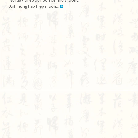
Nơi đây thiếp đợi, bộn bề nhớ thương.

Anh hùng hào hiệp muôn… 