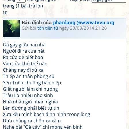
trang (1 bài trả lời)
[
1
]
Bản dịch của
phanlang @www.tvvn.org
Gửi bởi
tôn tiền tử
ngày 23/08/2014 21:20
Gà gáy giữa hai nhà
Người đi ra cửa hết
Ra cửa dễ biết bao
Vào cửa khó thế nào
Chàng nay đi xứ xa
Thiếp ẩn thân phòng cũ
Yên Triệu chuộng hào hiệp
Giết người làm chí hướng
Trâu Lỗ nhiều nho sinh
Nhã nhặn giữ nhân nghĩa
Lên đường phải biết tự tin
Xưa kêu minh bạch đinh ninh trong lòng
Đưa chàng ra chốn xa xăm
Nghe bài "Gà gáy" chỉ mong yên bình