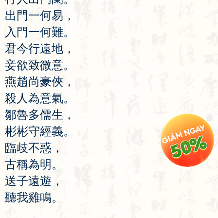
出
門
一
何
易
，
入
門
一
何
難
。
君
今
行
遠
地
，
妾
欲
致
微
意
。
燕
趙
尚
豪
俠
，
殺
人
為
意
氣
。
鄒
魯
多
儒
生
，
彬
彬
守
經
義
。
臨
歧
不
惑
，
古
稱
為
明
。
送
子
遠
遊
，
聽
我
雞
鳴
。