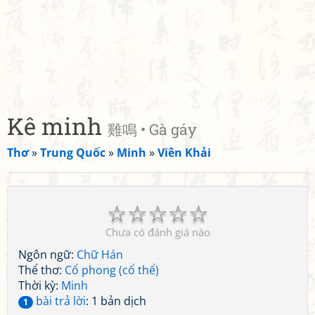
Kê minh
雞鳴 • Gà gáy
Thơ
»
Trung Quốc
»
Minh
»
Viên Khải
☆
☆
☆
☆
☆
Chưa có đánh giá nào
Ngôn ngữ:
Chữ Hán
Thể thơ:
Cổ phong (cổ thể)
Thời kỳ:
Minh
bài trả lời
: 1 bản dịch
1