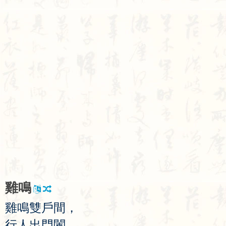
雞
鳴
雞
鳴
雙
戶
間
，
行
人
出
門
闌
。