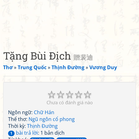
Tặng Bùi Địch
贈裴迪
Thơ
»
Trung Quốc
»
Thịnh Đường
»
Vương Duy
☆
☆
☆
☆
☆
Chưa có đánh giá nào
Ngôn ngữ:
Chữ Hán
Thể thơ:
Ngũ ngôn cổ phong
Thời kỳ:
Thịnh Đường
bài trả lời
: 1 bản dịch
1