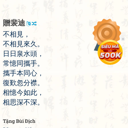
贈
裴
迪
不
相
見
，
不
相
見
來
久
。
日
日
泉
水
頭
，
常
憶
同
攜
手
。
攜
手
本
同
心
，
復
歎
忽
分
襟
。
相
憶
今
如
此
，
相
思
深
不
深
。
Tặng Bùi Địch