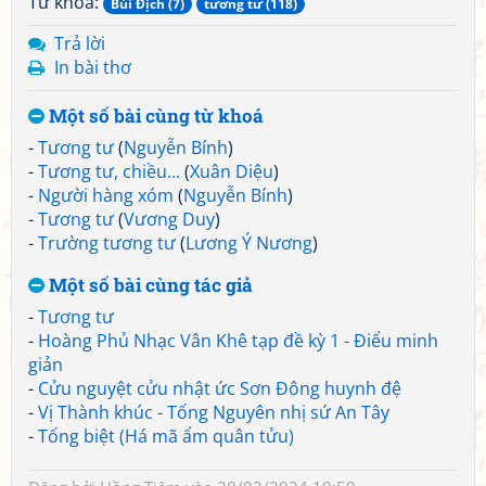
Từ khoá:
Bùi Địch (7)
tương tư (118)
Trả lời
In bài thơ
Một số bài cùng từ khoá
-
Tương tư
(
Nguyễn Bính
)
-
Tương tư, chiều...
(
Xuân Diệu
)
-
Người hàng xóm
(
Nguyễn Bính
)
-
Tương tư
(
Vương Duy
)
-
Trường tương tư
(
Lương Ý Nương
)
Một số bài cùng tác giả
-
Tương tư
-
Hoàng Phủ Nhạc Vân Khê tạp đề kỳ 1 - Điểu minh
giản
-
Cửu nguyệt cửu nhật ức Sơn Đông huynh đệ
-
Vị Thành khúc - Tống Nguyên nhị sứ An Tây
-
Tống biệt (Há mã ẩm quân tửu)