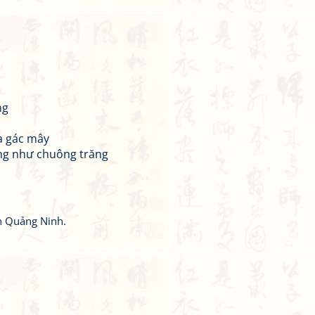
ng
a gác mây
ng như chuông trăng
nh Quảng Ninh.