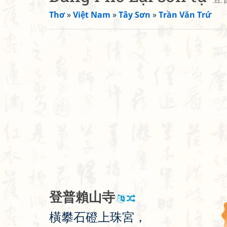
Thơ
»
Việt Nam
»
Tây Sơn
»
Trần Văn Trứ
登
普
賴
山
寺
橫
攀
石
磴
上
珠
宮
，