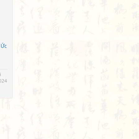
 Ức
ã
024