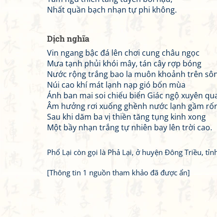
Nhất quần bạch nhạn tự phi không.
Dịch nghĩa
Vin ngang bậc đá lên chơi cung châu ngọc
Mưa tạnh phủi khói mây, tán cây rợp bóng
Nước rộng trắng bao la muôn khoảnh trên sô
Núi cao khí mát lạnh nạp gió bốn mùa
Ánh ban mai soi chiếu biển Giác ngộ xuyên qu
Âm hưởng rơi xuống ghềnh nước lạnh gầm rố
Sau khi dăm ba vị thiền tăng tụng kinh xong
Một bầy nhạn trắng tự nhiên bay lên trời cao.
Phổ Lại còn gọi là Phả Lại, ở huyện Đông Triều, tỉ
[Thông tin 1 nguồn tham khảo đã được ẩn]