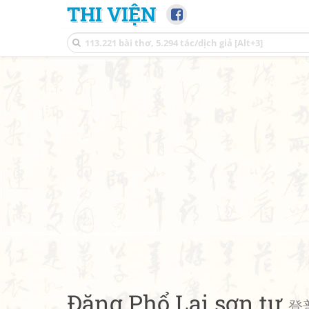
THI VIỆN
Đăng Phổ Lại sơn tự
登普