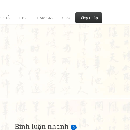
C GIẢ
THƠ
THAM GIA
KHÁC
Đăng nhập
Bình luận nhanh
0