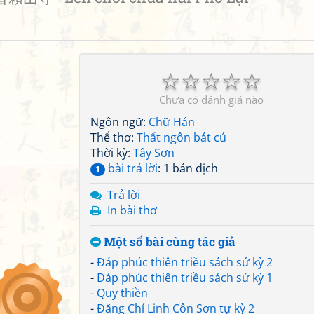
☆
☆
☆
☆
☆
Chưa có đánh giá nào
Ngôn ngữ:
Chữ Hán
Thể thơ:
Thất ngôn bát cú
Thời kỳ:
Tây Sơn
bài trả lời
: 1 bản dịch
1
Trả lời
In bài thơ
Một số bài cùng tác giả
-
Đáp phúc thiên triều sách sứ kỳ 2
-
Đáp phúc thiên triều sách sứ kỳ 1
-
Quy thiền
-
Đăng Chí Linh Côn Sơn tự kỳ 2