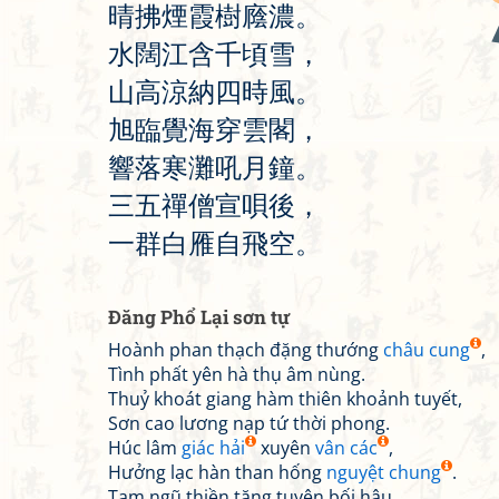
晴
拂
煙
霞
樹
廕
濃
。
水
闊
江
含
千
頃
雪
，
山
高
涼
納
四
時
風
。
旭
臨
覺
海
穿
雲
閣
，
響
落
寒
灘
吼
月
鐘
。
三
五
禪
僧
宣
唄
後
，
一
群
白
雁
自
飛
空
。
Đăng Phổ Lại sơn tự
Hoành phan thạch đặng thướng
châu cung
,
Tình phất yên hà thụ âm nùng.
Thuỷ khoát giang hàm thiên khoảnh tuyết,
Sơn cao lương nạp tứ thời phong.
Húc lâm
giác hải
xuyên
vân các
,
Hưởng lạc hàn than hống
nguyệt chung
.
Tam ngũ thiền tăng tuyên bối hậu,