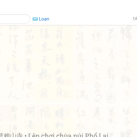
Loạn
TÁ
賴山寺 • Lên chơi chùa núi Phổ Lại