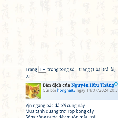
Trang
trong tổng số 1 trang (1 bài trả lời)
[
1
]
Bản dịch của
Nguyễn Hữu Thăng
Gửi bởi
hongha83
ngày 14/07/2024 20:3
Vịn ngang bậc đá tới cung này
Mưa tạnh quang trời rợp bóng cây
Sông rộng nước đầy muôn mẫu trải