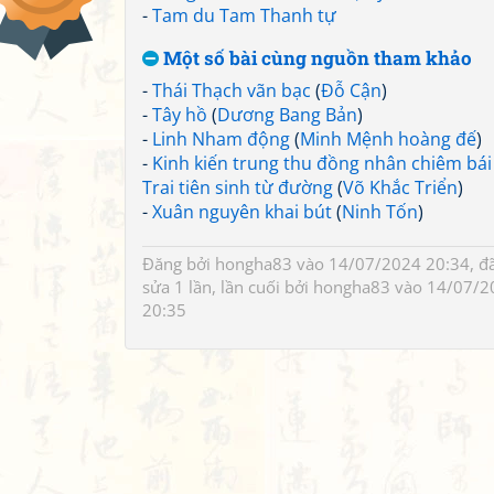
-
Tam du Tam Thanh tự
Một số bài cùng nguồn tham khảo
-
Thái Thạch vãn bạc
(
Đỗ Cận
)
-
Tây hồ
(
Dương Bang Bản
)
-
Linh Nham động
(
Minh Mệnh hoàng đế
)
-
Kinh kiến trung thu đồng nhân chiêm bái
Trai tiên sinh từ đường
(
Võ Khắc Triển
)
-
Xuân nguyên khai bút
(
Ninh Tốn
)
Đăng bởi
hongha83
vào 14/07/2024 20:34, đ
sửa 1 lần, lần cuối bởi
hongha83
vào 14/07/2
20:35