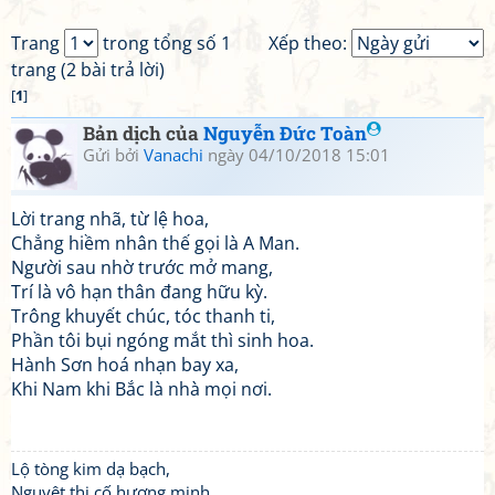
Trang
trong tổng số 1
Xếp theo:
trang (2 bài trả lời)
[
1
]
Bản dịch của
Nguyễn Đức Toàn
Gửi bởi
Vanachi
ngày 04/10/2018 15:01
Lời trang nhã, từ lệ hoa,
Chẳng hiềm nhân thế gọi là A Man.
Người sau nhờ trước mở mang,
Trí là vô hạn thân đang hữu kỳ.
Trông khuyết chúc, tóc thanh ti,
Phần tôi bụi ngóng mắt thì sinh hoa.
Hành Sơn hoá nhạn bay xa,
Khi Nam khi Bắc là nhà mọi nơi.
Lộ tòng kim dạ bạch,
Nguyệt thị cố hương minh.