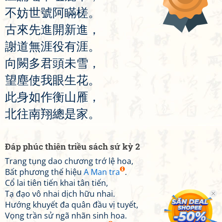
不
妨
世
號
阿
瞞
槎
。
古
來
先
進
開
新
進
，
謝
道
無
涯
役
有
涯
。
向
闕
多
君
頭
未
雪
，
望
塵
使
我
眼
生
花
。
此
身
如
作
衡
山
雁
，
北
往
南
翔
總
是
家
。
Đáp phúc thiên triều sách sứ kỳ 2
Trang tụng dao chương trớ lệ hoa,
Bất phương thế hiệu
A Man tra
.
Cổ lai tiên tiến khai tân tiến,
Tạ đạo vô nhai dịch hữu nhai.
Hướng khuyết đa quân đầu vị tuyết,
Vọng trần sử ngã nhãn sinh hoa.