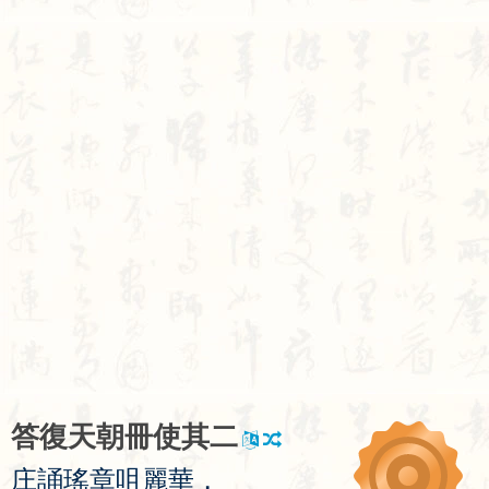
答
復
天
朝
冊
使
其
二
庄
誦
瑤
章
咀
麗
華
，