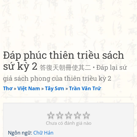
Đáp phúc thiên triều sách
sứ kỳ 2
答復天朝冊使其二 • Đáp lại sứ
giả sách phong của thiên triều kỳ 2
Thơ
»
Việt Nam
»
Tây Sơn
»
Trần Văn Trứ
☆
☆
☆
☆
☆
Chưa có đánh giá nào
Ngôn ngữ:
Chữ Hán