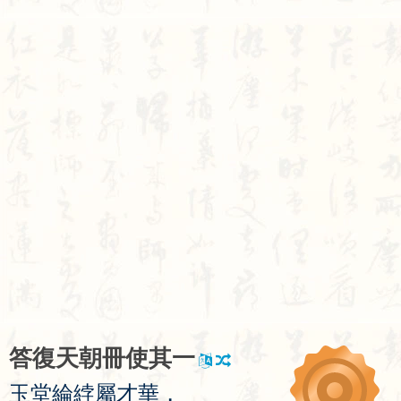
答
復
天
朝
冊
使
其
一
玉
堂
綸
綍
屬
才
華
，