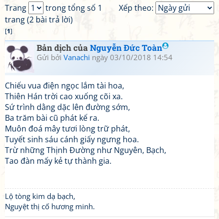
Trang
trong tổng số 1
Xếp theo:
trang (2 bài trả lời)
[
1
]
Bản dịch của
Nguyễn Đức Toàn
Gửi bởi
Vanachi
ngày 03/10/2018 14:54
Chiếu vua điện ngọc lắm tài hoa,
Thiên Hán trời cao xuống cõi xa.
Sứ trình dằng dặc lên đường sớm,
Ba trăm bài cũ phát kế ra.
Muôn đoá mây tươi lòng trữ phát,
Tuyết sinh sáu cánh giấy ngưng hoa.
Trừ những Thịnh Đường như Nguyên, Bạch,
Tao đàn mấy kẻ tự thành gia.
Lộ tòng kim dạ bạch,
Nguyệt thị cố hương minh.