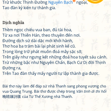
Trừ khước Thịnh Đường
Nguyên Bạch
ngoại,
Tao đàn kỷ kiến tự thành gia.
Dịch nghĩa
Thềm ngọc chiếu vua ban, đủ tài hoa,
Từ xa nơi Thiên Hán, theo thuyền đến nơi.
Đường dịch sứ dài dặc mới khởi hành,
Thơ hoa ba trăm bài lại phát sinh kế cũ.
Trong lòng trữ phát muôn đoá mây sặc sỡ,
Trên giấy như ngưng kết những đoá hoa tuyết sáu cánh.
Trừ những bậc như Nguyên Chẩn, Bạch Cư Dị đời Thịnh
Đường ra,
Trên Tao đàn thấy mấy người tự lập thành gia được.
Bài thơ này làm để đáp sứ nhà Thanh sang phong vương cho
vua Quang Trung. Bài thơ được chép trong
Vãn tình di thi hối
晚晴簃詩匯 của Từ Thế Xương nhà Thanh.