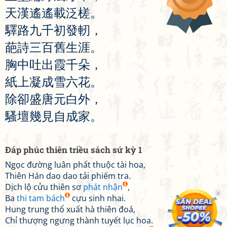
天
漢
遙
遙
載
泛
槎
。
驛
路
九
千
初
發
軔
，
葩
詩
三
百
舊
生
涯
。
胸
中
吐
出
霞
千
朵
，
紙
上
凝
成
雪
六
花
。
除
卻
盛
唐
元
白
外
，
騷
壇
幾
見
自
成
家
。
Đáp phúc thiên triều sách sứ kỳ 1
Ngọc đường luân phất thuộc tài hoa,
Thiên Hán dao dao tải phiếm tra.
Dịch lộ cửu thiên sơ
phát nhận
,
Ba
thi tam bách
cựu sinh nhai.
Hung trung thổ xuất hà thiên đoá,
Chỉ thượng ngưng thành tuyết lục hoa.