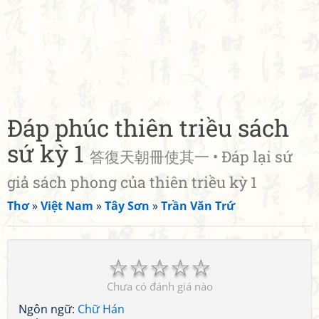
Đáp phúc thiên triều sách
sứ kỳ 1
答復天朝冊使其一 • Đáp lại sứ
giả sách phong của thiên triều kỳ 1
Thơ
»
Việt Nam
»
Tây Sơn
»
Trần Văn Trứ
☆
☆
☆
☆
☆
Chưa có đánh giá nào
Ngôn ngữ:
Chữ Hán