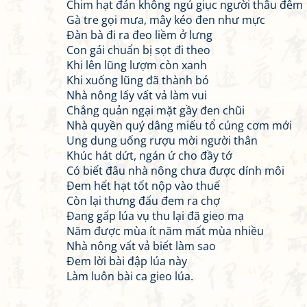
Chim hạt đán không ngủ giục người thâu đêm
Gà tre gọi mưa, mây kéo đen như mực
Đàn bà đi ra đeo liềm ở lưng
Con gái chuẩn bị sọt đi theo
Khi lên lũng lượm còn xanh
Khi xuống lũng đã thành bó
Nhà nông lấy vất vả làm vui
Chẳng quản ngại mặt gầy đen chũi
Nhà quyền quý dâng miếu tổ cúng cơm mới
Ung dung uống rượu mời người thân
Khúc hát dứt, ngán ứ cho đầy tớ
Có biết đâu nhà nông chưa được dính môi
Đem hết hạt tốt nộp vào thuế
Còn lại thưng đấu đem ra chợ
Đang gấp lúa vụ thu lại đã gieo mạ
Năm được mùa ít năm mất mùa nhiều
Nhà nông vất vả biết làm sao
Đem lời bài đập lúa này
Làm luôn bài ca gieo lúa.