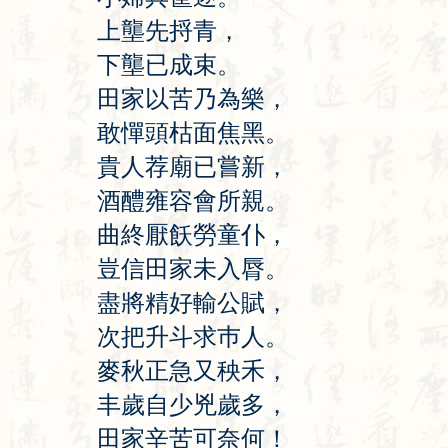
上
壟
先
捋
青
，
下
壟
已
成
束
。
田
家
以
苦
乃
為
樂
，
敢
憚
頭
枯
面
焦
黑
。
貴
人
荐
廟
已
嘗
新
，
酒
醴
雍
容
會
所
親
。
曲
終
厭
飫
勞
童
仆
，
豈
信
田
家
未
入
脣
。
盡
將
精
好
輸
公
賦
，
次
把
升
斗
求
巿
人
。
麥
秋
正
急
又
秧
禾
，
丰
歲
自
少
兇
歲
多
，
田
家
辛
苦
可
奈
何
！