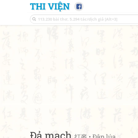
THI VIỆN
Đả mạch
打麥 • Đập lúa