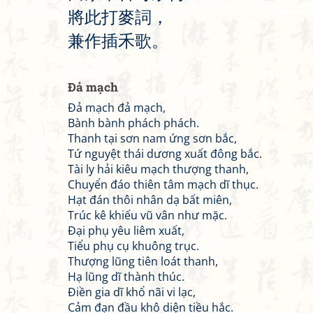
將
此
打
麥
詞
，
兼
作
插
禾
歌
。
Đả mạch
Đả mạch đả mạch,
Bành bành phách phách.
Thanh tại sơn nam ứng sơn bắc,
Tứ nguyệt thái dương xuất đông bắc.
Tài ly hải kiêu mạch thượng thanh,
Chuyển đáo thiên tâm mạch dĩ thục.
Hạt đán thôi nhân dạ bất miên,
Trúc kê khiếu vũ vân như mặc.
Đại phụ yêu liêm xuất,
Tiểu phụ cụ khuông trục.
Thượng lũng tiên loát thanh,
Hạ lũng dĩ thành thúc.
Điền gia dĩ khổ nãi vi lạc,
Cảm đạn đầu khô diện tiều hắc.