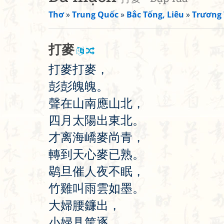
Thơ
»
Trung Quốc
»
Bắc Tống, Liêu
»
Trương
打
麥
打
麥
打
麥
，
彭
彭
魄
魄
。
聲
在
山
南
應
山
北
，
四
月
太
陽
出
東
北
。
才
离
海
嶠
麥
尚
青
，
轉
到
天
心
麥
已
熟
。
鹖
旦
催
人
夜
不
眠
，
竹
雞
叫
雨
雲
如
墨
。
大
婦
腰
鐮
出
，
小
婦
具
筐
逐
。