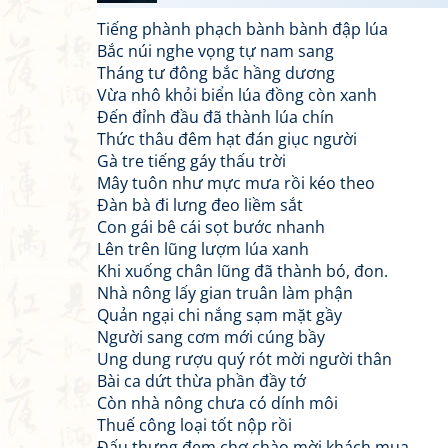
Tiếng phành phạch bành bành đập lúa
Bắc núi nghe vọng tự nam sang
Tháng tư đông bắc hầng dương
Vừa nhô khỏi biển lúa đồng còn xanh
Đến đỉnh đầu đã thành lúa chín
Thức thâu đêm hạt đán giục người
Gà tre tiếng gáy thấu trời
Mây tuôn như mực mưa rồi kéo theo
Đàn bà đi lưng đeo liềm sắt
Con gái bê cái sọt bước nhanh
Lên trên lũng lượm lúa xanh
Khi xuống chân lũng đã thành bó, đon.
Nhà nông lấy gian truân làm phận
Quản ngại chi nắng sạm mặt gầy
Người sang cơm mới cúng bầy
Ung dung rượu quý rót mời người thân
Bài ca dứt thừa phần đầy tớ
Còn nhà nông chưa có dính môi
Thuế công loại tốt nộp rồi
Đấu thưng đem chợ chào mời khách mua