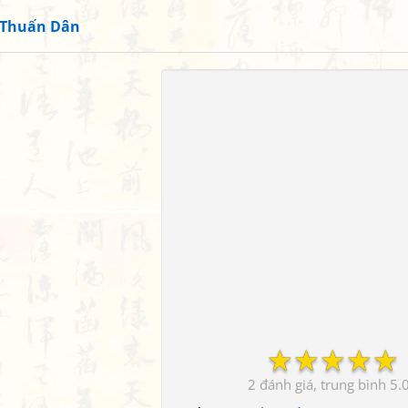
 Thuấn Dân
☆
☆
☆
☆
☆
2
5.