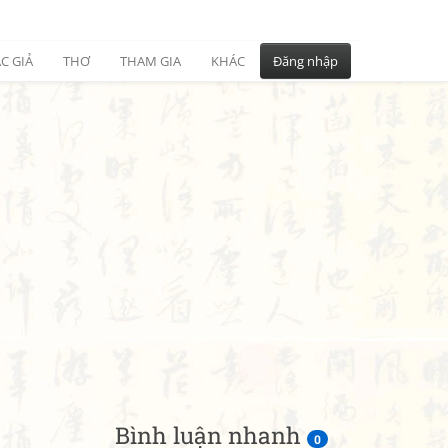
C GIẢ
THƠ
THAM GIA
KHÁC
Đăng nhập
Bình luận nhanh
0