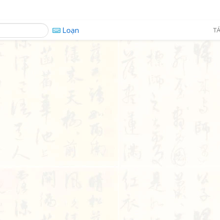
Loạn
TÁ