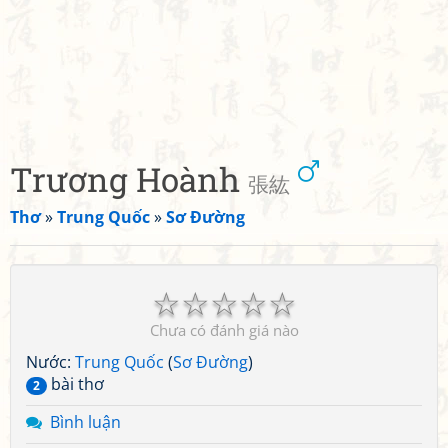
Trương Hoành
張紘
Thơ
»
Trung Quốc
»
Sơ Đường
☆
☆
☆
☆
☆
Chưa có đánh giá nào
Nước:
Trung Quốc
(
Sơ Đường
)
bài thơ
2
Bình luận