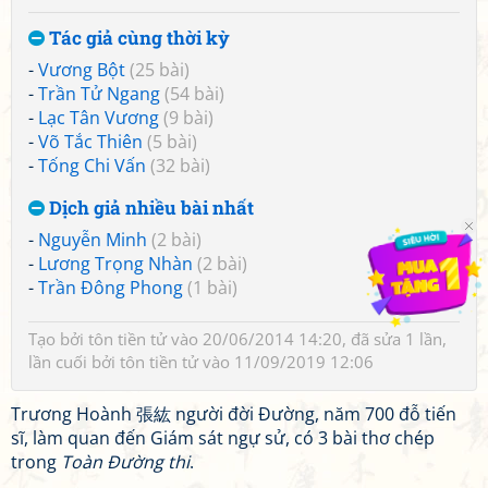
Tác giả cùng thời kỳ
-
Vương Bột
(25 bài)
-
Trần Tử Ngang
(54 bài)
-
Lạc Tân Vương
(9 bài)
-
Võ Tắc Thiên
(5 bài)
-
Tống Chi Vấn
(32 bài)
Dịch giả nhiều bài nhất
-
Nguyễn Minh
(2 bài)
-
Lương Trọng Nhàn
(2 bài)
-
Trần Đông Phong
(1 bài)
Tạo bởi
tôn tiền tử
vào 20/06/2014 14:20, đã sửa 1 lần,
lần cuối bởi
tôn tiền tử
vào 11/09/2019 12:06
Trương Hoành 張紘 người đời Đường, năm 700 đỗ tiến
sĩ, làm quan đến Giám sát ngự sử, có 3 bài thơ chép
trong
Toàn Đường thi
.