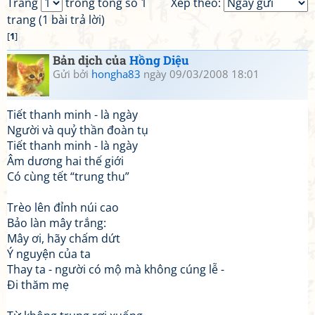
Trang
trong tổng số 1
Xếp theo:
trang (1 bài trả lời)
[
1
]
Bản dịch của
Hồng Diệu
Gửi bởi
hongha83
ngày 09/03/2008 18:01
Tiết thanh minh - là ngày
Người và quỷ thần đoàn tụ
Tiết thanh minh - là ngày
Âm dương hai thế giới
Có cùng tết “trung thu”
Trèo lên đỉnh núi cao
Bảo làn mây trắng:
Mây ơi, hãy chấm dứt
Ý nguyện của ta
Thay ta - người có mộ mà không cúng lễ -
Đi thăm mẹ