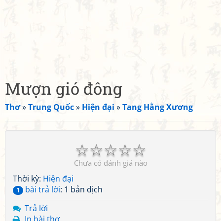
Mượn gió đông
Thơ
»
Trung Quốc
»
Hiện đại
»
Tang Hằng Xương
☆
☆
☆
☆
☆
Chưa có đánh giá nào
Thời kỳ:
Hiện đại
bài trả lời
: 1 bản dịch
1
Trả lời
In bài thơ