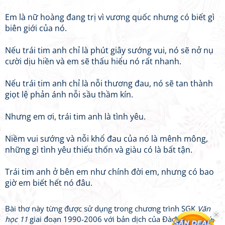
Em là nữ hoàng đang trị vì vương quốc nhưng có biết gì
biên giới của nó.
Nếu trái tim anh chỉ là phút giây sướng vui, nó sẽ nở nụ
cười dịu hiền và em sẽ thấu hiểu nó rất nhanh.
Nếu trái tim anh chỉ là nỗi thương đau, nó sẽ tan thành
giọt lệ phản ánh nỗi sầu thầm kín.
Nhưng em ơi, trái tim anh là tình yêu.
Niềm vui sướng và nỗi khổ đau của nó là mênh mông,
những gì tình yêu thiếu thốn và giàu có là bất tận.
Trái tim anh ở bên em như chính đời em, nhưng có bao
giờ em biết hết nó đâu.
Bài thơ này từng được sử dụng trong chương trình SGK
Văn
học 11
giai đoạn 1990-2006 với bản dịch của Đào Xuân Quý,