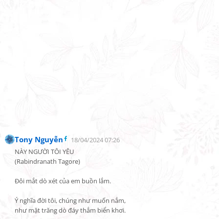
Tony Nguyễn
18/04/2024 07:26
NÀY NGƯỜI TÔI YÊU

(Rabindranath Tagore)

Đôi mắt dò xét của em buồn lắm.

Ý nghĩa đời tôi, chúng như muốn nắm,

như mặt trăng dò đáy thẳm biển khơi.
