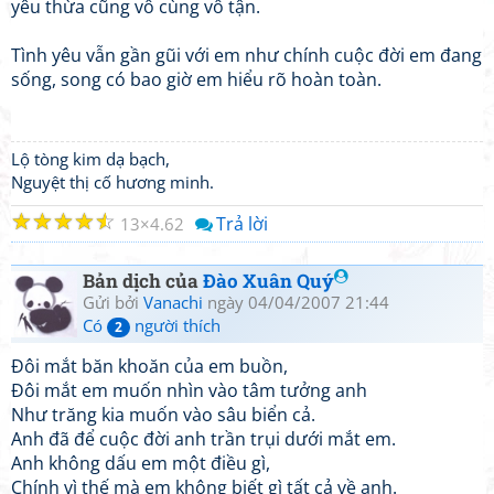
yêu thừa cũng vô cùng vô tận.
Tình yêu vẫn gần gũi với em như chính cuộc đời em đang
sống, song có bao giờ em hiểu rõ hoàn toàn.
Lộ tòng kim dạ bạch,
Nguyệt thị cố hương minh.
☆
☆
☆
☆
☆
Trả lời
13
4.62
Bản dịch của
Đào Xuân Quý
Gửi bởi
Vanachi
ngày 04/04/2007 21:44
Có
người thích
2
Đôi mắt băn khoăn của em buồn,
Đôi mắt em muốn nhìn vào tâm tưởng anh
Như trăng kia muốn vào sâu biển cả.
Anh đã để cuộc đời anh trần trụi dưới mắt em.
Anh không dấu em một điều gì,
Chính vì thế mà em không biết gì tất cả về anh.