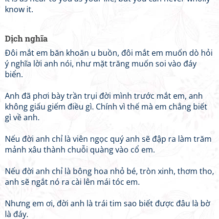
know it.
Dịch nghĩa
Đôi mắt em băn khoăn u buồn, đôi mắt em muốn dò hỏi
ý nghĩa lời anh nói, như mặt trăng muốn soi vào đáy
biển.
Anh đã phơi bày trần trụi đời mình trước mắt em, anh
không giấu giếm điều gì. Chính vì thế mà em chẳng biết
gì về anh.
Nếu đời anh chỉ là viên ngọc quý anh sẽ đập ra làm trăm
mảnh xâu thành chuỗi quàng vào cổ em.
Nếu đời anh chỉ là bông hoa nhỏ bé, tròn xinh, thơm tho,
anh sẽ ngắt nó ra cài lên mái tóc em.
Nhưng em ơi, đời anh là trái tim sao biết được đâu là bờ
là đáy.