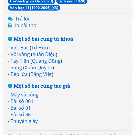
thơ sách giáo khoa (673)
tình yêu (1020)
Văn học 11 [1990-2006] (43)
Trả lời
In bài thơ
Một số bài cùng từ khoá
-
Việt Bắc
(
Tố Hữu
)
-
Vội vàng
(
Xuân Diệu
)
-
Tây Tiến
(
Quang Dũng
)
-
Sóng
(
Xuân Quỳnh
)
-
Bếp lửa
(
Bằng Việt
)
Một số bài cùng tác giả
-
Mây và sóng
-
Bài số 001
-
Bài số 01
-
Bài số 36
-
Thuyền giấy