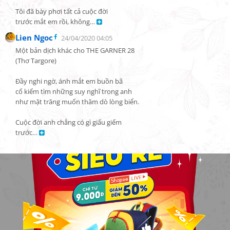
Tôi đã bày phơi tất cả cuộc đời

trước mắt em rồi, không… 
Lien Ngoc
24/04/2020 04:05
Một bản dịch khác cho THE GARNER 28

(Thơ Targore)

Đầy nghi ngờ, ánh mắt em buồn bã

cố kiếm tìm những suy nghĩ trong anh

như mặt trăng muốn thăm dò lòng biển.

Cuộc đời anh chẳng có gì giấu giếm

trước… 