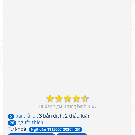
☆
☆
☆
☆
☆
18
4.67
bài trả lời
: 3 bản dịch, 2 thảo luận
5
người thích
20
Từ khoá:
Ngữ văn 11 [2007-2020] (25)