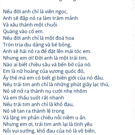
Nếu đời anh chỉ là viên ngọc,
Anh sẽ đập nó ra làm trăm mảnh
Và xâu thành một chuỗi
Quàng vào cổ em.
Nếu đời anh chỉ là một đoá hoa
Tròn trịa dịu dàng và bé bỏng,
Anh sẽ hái nó ra để đặt lên mái tóc em.
Nhưng em ơi! Đời anh là một trái tim,
Nào ai biết chiều sâu và bến bờ của nó.
Em là nữ hoàng của vương quốc đó,
Ấy thế mà em có biết gì biên giới của nó đâu.
Nếu trái tim anh chỉ là những phút giây lạc thú,
Nó sẽ nở ra thành nụ cười nhẹ nhõm
Và em thấu suốt rất nhanh
Nếu trái tim anh chỉ là khổ đau,
Nó sẽ tan ra thành lệ trong
Và lặng im phản chiếu nỗi niềm u ẩn.
Nhưng em ơi, trái tim anh lại là tình yêu
Nỗi vui sướng, khổ đau của nó là vô biên,