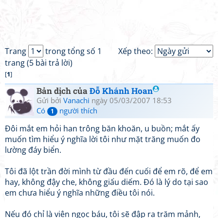
Trang
trong tổng số 1
Xếp theo:
trang (5 bài trả lời)
[
1
]
Bản dịch của
Đỗ Khánh Hoan
Gửi bởi
Vanachi
ngày 05/03/2007 18:53
Có
người thích
1
Đôi mắt em hỏi han trông băn khoăn, u buồn; mắt ấy
muốn tìm hiểu ý nghĩa lời tôi như mặt trăng muốn đo
lường đáy biển.
Tôi đã lột trần đời mình từ đầu đến cuối để em rõ, để em
hay, không đậy che, không giấu diếm. Đó là lý do tại sao
em chưa hiểu ý nghĩa những điều tôi nói.
Nếu đó chỉ là viên ngọc báu, tôi sẽ đập ra trăm mảnh,