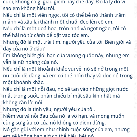
cuối, không có gì giấu giếm hay che đậy. Đó là lý do vì
sao em không hiểu tôi.
Nếu chỉ là một viên ngọc, tôi có thể bẻ nó thành trăm
mảnh và xâu lại thành một chuỗi đeo lên cổ em.
Nếu chỉ là một đoá hoa, tròn nhỏ và ngọt ngào, tôi có
thể hái nó từ cành để đặt vào tóc em.
Nhưng đó là một trái tim, người yêu của tôi. Biên giới và
đáy của nó ở đâu?
Em không biết giới hạn của vương quốc này, nhưng em
vẫn là nữ hoàng của nó.
Nếu chỉ là một khoảnh khắc vui vẻ, nó sẽ nở trong một
nụ cười dễ dàng, và em có thể nhìn thấy và đọc nó trong
một khoảnh khắc.
Nếu chỉ là một nỗi đau, nó sẽ tan vào những giọt nước
mắt trong suốt, phản chiếu bí mật sâu kín nhất mà
không cần lời nói.
Nhưng đó là tình yêu, người yêu của tôi.
Niềm vui và nỗi đau của nó là vô hạn, và mong muốn
cùng sự giàu có của nó không có điểm dừng.
Nó gần gũi với em như chính cuộc sống của em, nhưng
em sẽ không bao giờ có thể hiểu hết nó.