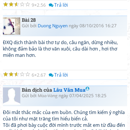
☆
☆
☆
☆
☆
Trả lời
9
2.56
Bài 28
Gửi bởi
Duong Nguyen
ngày 08/10/2016 16:27
ĐXQ dịch thành bài thơ tự do, câu ngăn, dừng nhiều,
không đảm bảo là thơ văn xuôi, câu dài hơn , hơi thơ
miên man hơn.
☆
☆
☆
☆
☆
Trả lời
6
2.67
Bản dịch của
Lâu Văn Mua
Gửi bởi
Mùa Vàng
ngày 07/04/2025 18:25
Đôi mắt thắc mắc của em buồn. Chúng tìm kiếm ý nghĩa
của tôi như mặt trăng tìm hiểu biển cả.
Tôi đã phơi bày cuộc đời mình trước mắt em từ đầu đến