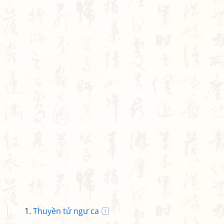
Thuyền tử ngư ca
1