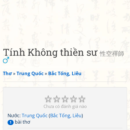
Tính Không thiền sư
性空禪師
Thơ
»
Trung Quốc
»
Bắc Tống, Liêu
☆
☆
☆
☆
☆
Chưa có đánh giá nào
Nước:
Trung Quốc
(
Bắc Tống, Liêu
)
bài thơ
1