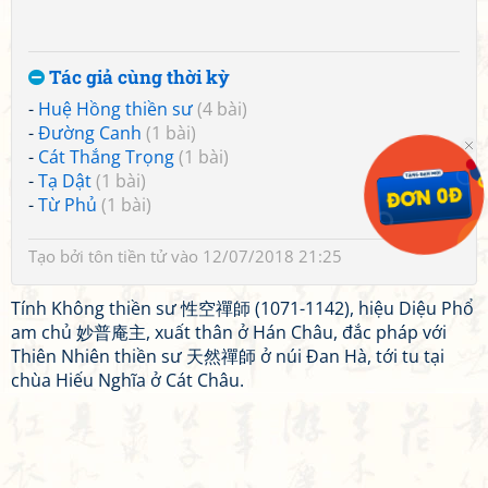
Tác giả cùng thời kỳ
-
Huệ Hồng thiền sư
(4 bài)
-
Đường Canh
(1 bài)
-
Cát Thắng Trọng
(1 bài)
-
Tạ Dật
(1 bài)
-
Từ Phủ
(1 bài)
Tạo bởi
tôn tiền tử
vào 12/07/2018 21:25
Tính Không thiền sư 性空禪師 (1071-1142), hiệu Diệu Phổ
am chủ 妙普庵主, xuất thân ở Hán Châu, đắc pháp với
Thiên Nhiên thiền sư 天然禪師 ở núi Đan Hà, tới tu tại
chùa Hiếu Nghĩa ở Cát Châu.