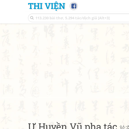
THI VIỆN
Ư Huyền Vũ pha tác
於玄