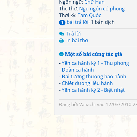
Ngôn ngữ:
Chữ Hán
Thể thơ:
Ngũ ngôn cổ phong
Thời kỳ:
Tam Quốc
bài trả lời
: 1 bản dịch
1
Trả lời
In bài thơ
Một số bài cùng tác giả
-
Yên ca hành kỳ 1 - Thu phong
-
Đoản ca hành
-
Đại tường thượng hao hành
-
Chiết dương liễu hành
-
Yên ca hành kỳ 2 - Biệt nhật
Đăng bởi
Vanachi
vào 12/03/2010 2