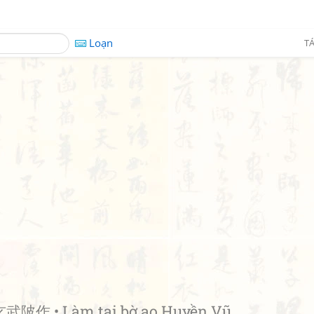
Loạn
TÁ
武陂作 • Làm tại bờ ao Huyền Vũ