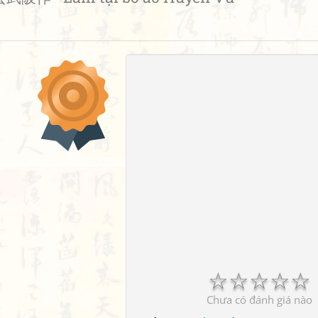
☆
☆
☆
☆
☆
Chưa có đánh giá nào