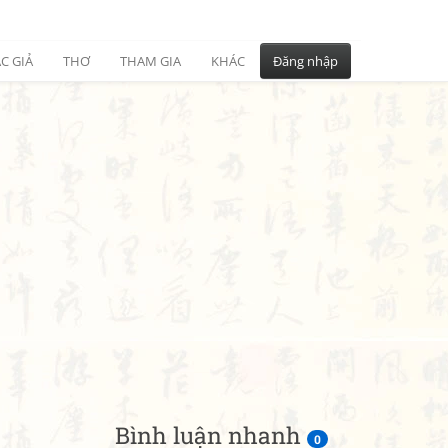
C GIẢ
THƠ
THAM GIA
KHÁC
Đăng nhập
Bình luận nhanh
0