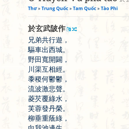
Thơ
»
Trung Quốc
»
Tam Quốc
»
Tào Phi
於
玄
武
陂
作
兄
弟
共
行
遊
，
驅
車
出
西
城
。
野
田
寬
開
闢
，
川
渠
互
相
經
。
黍
稷
何
鬱
鬱
，
流
波
激
悲
聲
。
菱
芡
覆
綠
水
，
芙
蓉
發
丹
榮
。
柳
垂
重
蔭
綠
，
向
我
池
邊
生
。