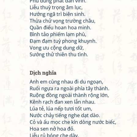
Phù dung phát đan vinh.
Liễu thuỳ trọng âm lục,
Hướng ngã trì biên sinh.
Thừa chử vọng trường châu,
Quần điểu hoan hoa minh.
Bình tảo phiếm lạm phù,
Đạm đạm tuỳ phong khuynh.
Vong ưu cộng dung dữ,
Sướng thử thiên thu tình.
Dịch nghĩa
Anh em cùng nhau đi du ngoạn,
Ruổi ngựa ra ngoài phía tây thành.
Ruộng đồng ngoài thành rộng lớn,
Kênh rạch đan xen lẫn nhau.
Lúa tẻ, lúa nếp tươi tốt um,
Nước chảy tiếng nghe dạt dào.
Cỏ và ấu mọc che kín dòng nước biếc,
Hoa sen nở hoa đỏ.
Liễu rủ bóng che dày,