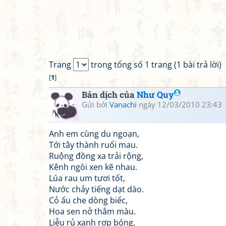
Trang
trong tổng số 1 trang (1 bài trả lời)
[
1
]
Bản dịch của
Như Quy
Gửi bởi
Vanachi
ngày 12/03/2010 23:43
Anh em cùng du ngoạn,
Tới tây thành ruổi mau.
Ruộng đồng xa trải rộng,
Kênh ngòi xen kẽ nhau.
Lúa rau um tươi tốt,
Nước chảy tiếng dạt dào.
Cỏ ấu che dòng biếc,
Hoa sen nở thắm màu.
Liễu rủ xanh rợp bóng,