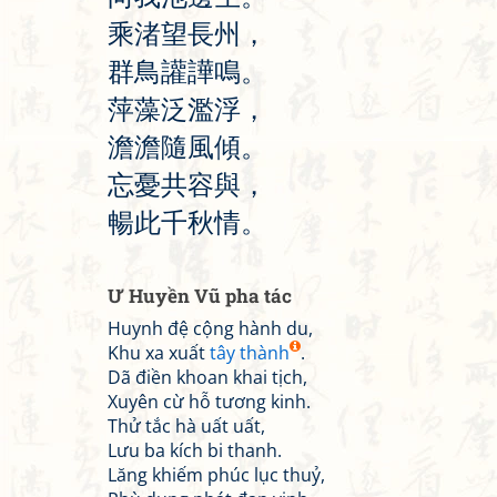
乘
渚
望
長
州
，
群
鳥
讙
譁
鳴
。
萍
藻
泛
濫
浮
，
澹
澹
隨
風
傾
。
忘
憂
共
容
與
，
暢
此
千
秋
情
。
Ư Huyền Vũ pha tác
Huynh đệ cộng hành du,
Khu xa xuất
tây thành
.
Dã điền khoan khai tịch,
Xuyên cừ hỗ tương kinh.
Thử tắc hà uất uất,
Lưu ba kích bi thanh.
Lăng khiếm phúc lục thuỷ,