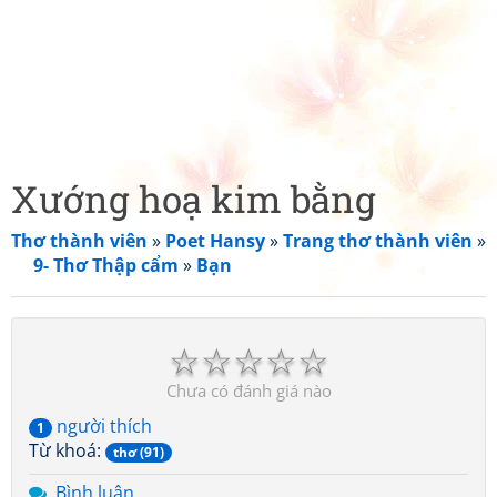
Xướng hoạ kim bằng
Thơ thành viên
»
Poet Hansy
»
Trang thơ thành viên
»
9- Thơ Thập cẩm
»
Bạn
☆
☆
☆
☆
☆
Chưa có đánh giá nào
người thích
1
Từ khoá:
thơ (91)
Bình luận