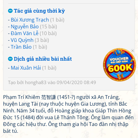
Tác giả cùng thời kỳ
-
Bùi Xương Trạch
(1 bài)
-
Nguyễn Bảo
(15 bài)
-
Đàm Văn Lễ
(10 bài)
-
Vũ Quỳnh
(3 bài)
-
Trần Bảo
(1 bài)
Dịch giả nhiều bài nhất
-
Mai Xuân Hải
(1 bài)
Tạo bởi
hongha83
vào 09/04/2020 08:49
Phạm Trí Khiêm 范智謙 (1451-?) người xã An Tráng,
huyện Lang Tài (nay thuộc huyện Gia Lương), tỉnh Bắc
Ninh. Năm 34 tuổi, đỗ Hoàng giáp khoa Giáp Thìn Hồng
Đức 15 (1484) đời vua Lê Thánh Tông. Ông làm quan đến
Đông các hiệu thư. Ông tham gia hội Tao đàn nhị thập
bát tú.