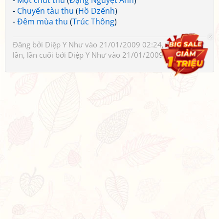
-
Một chút thu
(
Đặng Nguyệt Anh
)
-
Chuyến tàu thu
(
Hồ Dzếnh
)
-
Đêm mùa thu
(
Trúc Thông
)
Đăng bởi
Diệp Y Như
vào 21/01/2009 02:24, đã sửa 1
lần, lần cuối bởi
Diệp Y Như
vào 21/01/2009 02:26