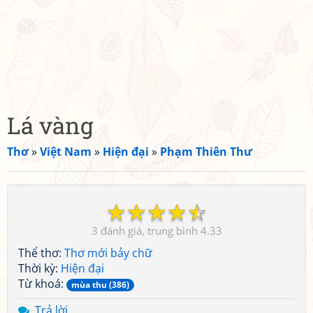
Lá vàng
Thơ
»
Việt Nam
»
Hiện đại
»
Phạm Thiên Thư
☆
☆
☆
☆
☆
3
4.33
Thể thơ:
Thơ mới bảy chữ
Thời kỳ:
Hiện đại
Từ khoá:
mùa thu (386)
Trả lời