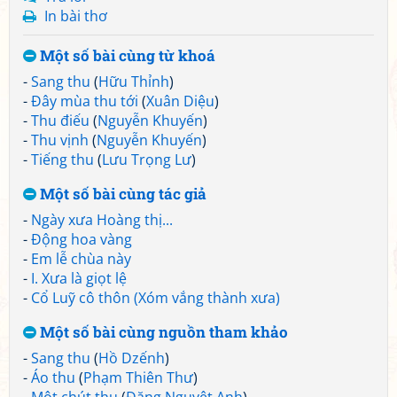
In bài thơ
Một số bài cùng từ khoá
-
Sang thu
(
Hữu Thỉnh
)
-
Đây mùa thu tới
(
Xuân Diệu
)
-
Thu điếu
(
Nguyễn Khuyến
)
-
Thu vịnh
(
Nguyễn Khuyến
)
-
Tiếng thu
(
Lưu Trọng Lư
)
Một số bài cùng tác giả
-
Ngày xưa Hoàng thị...
-
Động hoa vàng
-
Em lễ chùa này
-
I. Xưa là giọt lệ
-
Cổ Luỹ cô thôn (Xóm vắng thành xưa)
Một số bài cùng nguồn tham khảo
-
Sang thu
(
Hồ Dzếnh
)
-
Áo thu
(
Phạm Thiên Thư
)