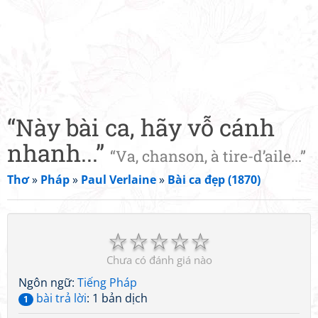
“Này bài ca, hãy vỗ cánh
nhanh...”
“Va, chanson, à tire-d’aile...”
Thơ
»
Pháp
»
Paul Verlaine
»
Bài ca đẹp (1870)
☆
☆
☆
☆
☆
Chưa có đánh giá nào
Ngôn ngữ:
Tiếng Pháp
bài trả lời
: 1 bản dịch
1