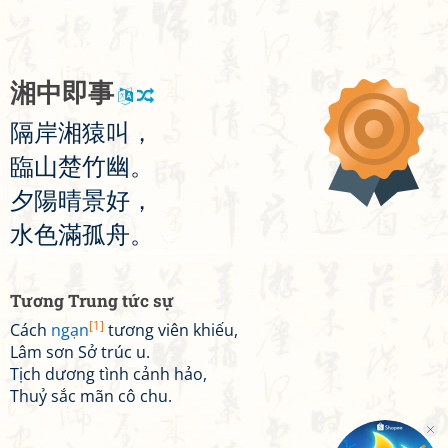
湘
中
即
事
隔
岸
湘
猿
叫
，
臨
山
楚
竹
幽
。
夕
陽
晴
景
好
，
水
色
滿
孤
舟
。
Tương Trung tức sự
[1]
Cách
ngạn
tương viên khiếu,
Lâm sơn Sở trúc u.
Tịch dương tình cảnh hảo,
Thuỷ sắc mãn cô chu.