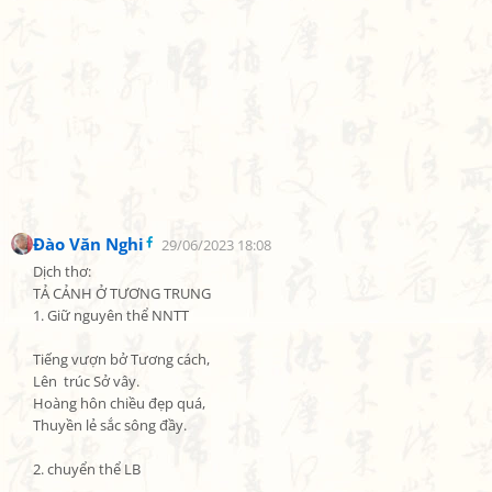
Đào Văn Nghi
29/06/2023 18:08
Dịch thơ:

TẢ CẢNH Ở TƯƠNG TRUNG

1. Giữ nguyên thể NNTT

Tiếng vượn bở Tương cách,

Lên  trúc Sở vây.

Hoàng hôn chiều đẹp quá,

Thuyền lẻ sắc sông đầy.

2. chuyển thể LB
