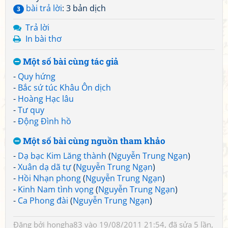
bài trả lời
: 3 bản dịch
3
Trả lời
In bài thơ
Một số bài cùng tác giả
-
Quy hứng
-
Bắc sứ túc Khâu Ôn dịch
-
Hoàng Hạc lâu
-
Tư quy
-
Động Đình hồ
Một số bài cùng nguồn tham khảo
-
Dạ bạc Kim Lăng thành
(
Nguyễn Trung Ngạn
)
-
Xuân dạ dã tự
(
Nguyễn Trung Ngạn
)
-
Hồi Nhạn phong
(
Nguyễn Trung Ngạn
)
-
Kinh Nam tình vọng
(
Nguyễn Trung Ngạn
)
-
Ca Phong đài
(
Nguyễn Trung Ngạn
)
Đăng bởi
hongha83
vào 19/08/2011 21:54, đã sửa 5 lần,