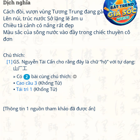
Dịch nghĩa
Cách đồi, vượn vùng Tương Trung đang gào
Lên núi, trúc nước Sở lặng lẽ âm u
Chiều tà cảnh có nắng rất đẹp
Màu sắc của sông nước vào đầy trong chiếc thuyền cô
đơn
Chú thích:
[1]
GS. Nguyễn Tài Cẩn cho rằng đây là chữ “hộ” với tự dạng:
山厂工
» Có
bài cùng chú thích:
2
Cao cầu 3
(Khổng Tử)
Tái trì 1
(Khổng Tử)
[Thông tin 1 nguồn tham khảo đã được ẩn]