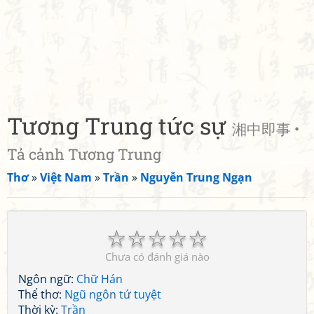
Tương Trung tức sự
湘中即事 •
Tả cảnh Tương Trung
Thơ
»
Việt Nam
»
Trần
»
Nguyễn Trung Ngạn
☆
☆
☆
☆
☆
Chưa có đánh giá nào
Ngôn ngữ:
Chữ Hán
Thể thơ:
Ngũ ngôn tứ tuyệt
Thời kỳ:
Trần