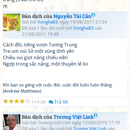
[
1
]
Bản dịch của
Nguyễn Tài Cẩn
Gửi bởi
hongha83
ngày 19/08/2011 21:54
Đã sửa 1 lần, lần cuối bởi
hongha83
vào
21/08/2011 19:48
Cách đồi, tiếng vượn Tương Trung
Tre um núi Sở một vùng tĩnh yên
Chiều vui giọt nắng chiếu xiên
Ngợp trong sắc nắng, một thuyền lẻ loi
Khi bạn so găng với cuộc đời, cuộc đời luôn luôn thắng
(Andrew Matthews)
☆
☆
☆
☆
☆
Trả lời
1
4.00
Bản dịch của
Trương Việt Linh
Gửi bởi
Trương Việt Linh
ngày 15/06/2019 17:19
Đã sửa 1 lần, lần cuối bởi
Trương Việt Linh
vào