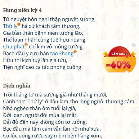
Hung niên kỳ 4
Tứ nguyệt hồn nghi thập nguyệt sương,
Thử ly
hà xứ khách tâm thương.
Gia bần thân bệnh niên tương lão,
Thế loạn nhân cùng tuế hựu hoang.
Chu phất
chí kim vô mộng tưởng,
Bạch đầu y cựu bán
tao khang
.
Hữu thì kịch tuý lân gia tửu,
Tiện nghĩ cao ca tác phóng cuồng.
Dịch nghĩa
Trời tháng tư mà sương giá như tháng mười,
Cảnh thơ “Thử ly” ở đâu làm cho lòng người thương cảm.
Nhà nghèo thân ốm tuổi lại già,
Đời loạn, người đói mùa lại mất.
Dải đỏ đến nay không còn tơ tưởng,
Bạc đầu mà tấm cám vẫn lần hồi như xưa.
Có lúc uống rượu say mèm bên hàng xóm,