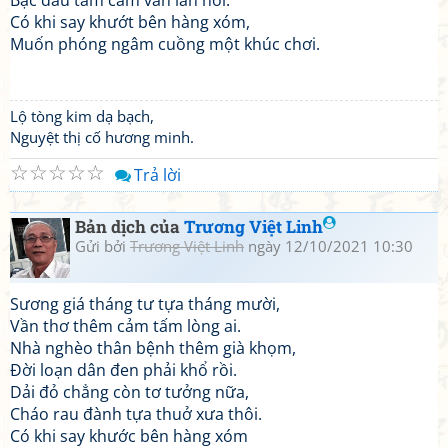
Bạc đầu tấm cám vẫn lần hồi.
Có khi say khướt bên hàng xóm,
Muốn phóng ngâm cuồng một khúc chơi.
Lộ tòng kim dạ bạch,
Nguyệt thị cố hương minh.
☆
☆
☆
☆
☆
Trả lời
Bản dịch của
Trương Việt Linh
Gửi bởi
Trương Việt Linh
ngày 12/10/2021 10:30
Sương giá tháng tư tựa tháng mười,
Vần thơ thêm cảm tấm lòng ai.
Nhà nghèo thân bệnh thêm già khọm,
Đời loạn dân đen phải khổ rồi.
Dải đỏ chẳng còn tơ tưởng nữa,
Cháo rau đành tựa thuở xưa thôi.
Có khi say khước bên hàng xóm