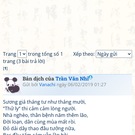
Trang
trong tổng số 1
Xếp theo:
trang (3 bài trả lời)
[
1
]
Bản dịch của
Trần Văn Nhĩ
Gửi bởi
Vanachi
ngày 06/02/2019 01:27
Sương giá tháng tư như tháng mười,
“Thử ly” thi cảm cảm lòng người.
Nhà nghèo, thân bệnh năm thêm lão,
Đời loạn, dân cùng mùa mất rồi.
Đỏ dải dây thao đâu tưởng nữa,