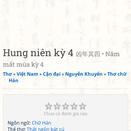
Hung niên kỳ 4
凶年其四 • Năm
mất mùa kỳ 4
Thơ
»
Việt Nam
»
Cận đại
»
Nguyễn Khuyến
»
Thơ chữ
Hán
☆
☆
☆
☆
☆
Chưa có đánh giá nào
Ngôn ngữ:
Chữ Hán
Thể thơ:
Thất ngôn bát cú