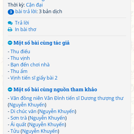
Thời kỳ:
Cận đại
bài trả lời
: 3 bản dịch
3
Trả lời
In bài thơ
Một số bài cùng tác giả
-
Thu điếu
-
Thu vịnh
-
Bạn đến chơi nhà
-
Thu ẩm
-
Vịnh tiến sĩ giấy bài 2
Một số bài cùng nguồn tham khảo
-
Vãn đồng niên Vân Đình tiến sĩ Dương thượng thư
(
Nguyễn Khuyến
)
-
Di chúc văn
(
Nguyễn Khuyến
)
-
Sơn trà
(
Nguyễn Khuyến
)
-
Ái quất
(
Nguyễn Khuyến
)
-
Tửu
(
Nguyễn Khuyến
)