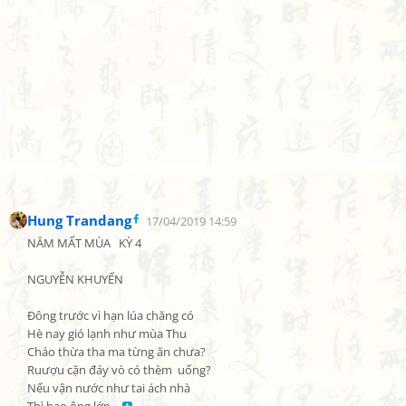
Hung Trandang
17/04/2019 14:59
NĂM MẤT MÙA   KỲ 4

NGUYỄN KHUYẾN

Đông trước vì hạn lúa chăng có

Hè nay gió lạnh như mùa Thu

Cháo thừa tha ma từng ăn chưa?

Ruượu cặn đáy vò có thèm  uống?

Nếu vận nước như tai ách nhà
