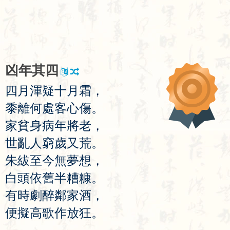
凶
年
其
四
四
月
渾
疑
十
月
霜
，
黍
離
何
處
客
心
傷
。
家
貧
身
病
年
將
老
，
世
亂
人
窮
歲
又
荒
。
朱
紱
至
今
無
夢
想
，
白
頭
依
舊
半
糟
糠
。
有
時
劇
醉
鄰
家
酒
，
便
擬
高
歌
作
放
狂
。