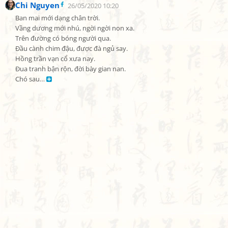
Chi Nguyen
26/05/2020 10:20
Ban mai mới dạng chân trời.

Vầng dương mới nhú, ngời ngời non xa.

Trên đường có bóng người qua.

Đầu cành chim đậu, được đà ngủ say.

Hồng trần vạn cổ xưa nay.

Đua tranh bận rộn, đời bày gian nan.

Chó sau… 