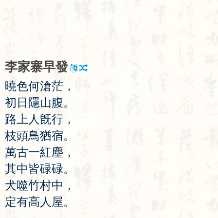
李
家
寨
早
發
曉
色
何
滄
茫
，
初
日
隱
山
腹
。
路
上
人
旣
行
，
枝
頭
鳥
猶
宿
。
萬
古
一
紅
塵
，
其
中
皆
碌
碌
。
犬
噬
竹
村
中
，
定
有
高
人
屋
。