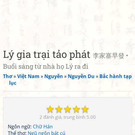
Lý gia trại tảo phát
李家寨早發 •
Buổi sáng từ nhà họ Lý ra đi
Thơ
»
Việt Nam
»
Nguyễn
»
Nguyễn Du
»
Bắc hành tạp
lục
☆
☆
☆
☆
☆
2
5.00
Ngôn ngữ:
Chữ Hán
Thể thơ:
Ngũ ngôn bát cú