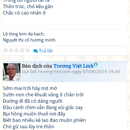
Trong đó người tất tả
Thôn trúc, chó kêu gần
Chắc có cao nhân ở
Lộ tòng kim dạ bạch,
Nguyệt thị cố hương minh.
☆
☆
☆
☆
☆
Trả lời
Bản dịch của
Trương Việt Linh
Gửi bởi
Trương Việt Linh
ngày 07/09/2014 19:34
Sớm mai trời hãy mịt mờ
Sườn non che khuất vầng ô chân trời
Đường đi đã có dáng người
Đầu cành chim vẫn đang vùi giấc say
Bụi hồng muôn thuở nơi đây
Biết bao nhiêu kẻ lao đao muộn phiền
Chó gừ sau lũy tre thôn