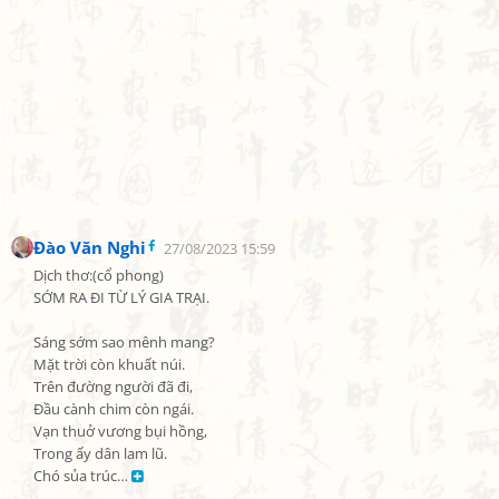
Đào Văn Nghi
27/08/2023 15:59
Dịch thơ:(cổ phong)

SỚM RA ĐI TỪ LÝ GIA TRẠI.

Sáng sớm sao mênh mang?

Mặt trời còn khuất núi.

Trên đường người đã đi,

Đầu cành chim còn ngái.

Vạn thuở vương bụi hồng,

Trong ấy dân lam lũ.

Chó sủa trúc… 