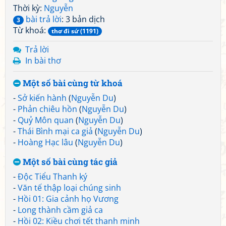
Thời kỳ:
Nguyễn
bài trả lời
: 3 bản dịch
3
Từ khoá:
thơ đi sứ (1191)
Trả lời
In bài thơ
Một số bài cùng từ khoá
-
Sở kiến hành
(
Nguyễn Du
)
-
Phản chiêu hồn
(
Nguyễn Du
)
-
Quỷ Môn quan
(
Nguyễn Du
)
-
Thái Bình mại ca giả
(
Nguyễn Du
)
-
Hoàng Hạc lâu
(
Nguyễn Du
)
Một số bài cùng tác giả
-
Độc Tiểu Thanh ký
-
Văn tế thập loại chúng sinh
-
Hồi 01: Gia cảnh họ Vương
-
Long thành cầm giả ca
-
Hồi 02: Kiều chơi tết thanh minh