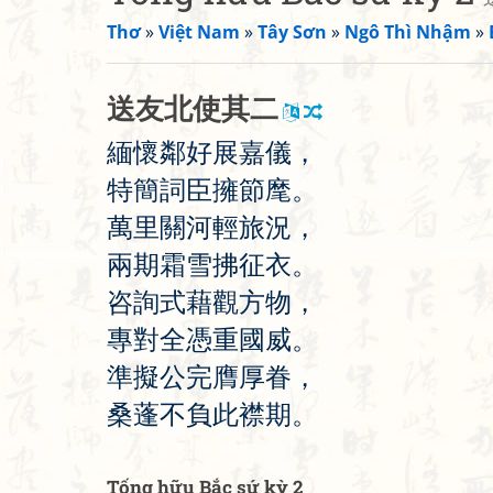
Thơ
»
Việt Nam
»
Tây Sơn
»
Ngô Thì Nhậm
»
送
友
北
使
其
二
緬
懷
鄰
好
展
嘉
儀
，
特
簡
詞
臣
擁
節
麾
。
萬
里
關
河
輕
旅
況
，
兩
期
霜
雪
拂
征
衣
。
咨
詢
式
藉
觀
方
物
，
專
對
全
憑
重
國
威
。
準
擬
公
完
膺
厚
眷
，
桑
蓬
不
負
此
襟
期
。
Tống hữu Bắc sứ kỳ 2