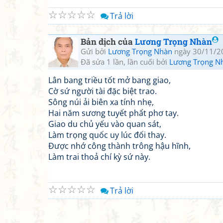
☆
☆
☆
☆
☆
Trả lời
Bản dịch của
Lương Trọng Nhàn
Gửi bởi
Lương Trọng Nhàn
ngày 30/11/2
Đã sửa 1 lần, lần cuối bởi
Lương Trọng N
Lân bang triều tốt mở bang giao,
Cờ sứ người tài đặc biệt trao.
Sông núi ải biên xa tính nhẹ,
Hai năm sương tuyết phất phơ tay.
Giao du chủ yếu vào quan sát,
Làm trọng quốc uy lúc đối thay.
Được nhớ công thành trông hậu hĩnh,
Làm trai thoả chí kỳ sứ này.
☆
☆
☆
☆
☆
Trả lời