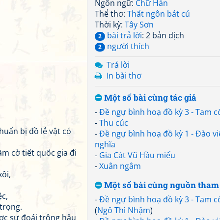
Ngôn ngữ:
Chữ Hán
Thể thơ:
Thất ngôn bát cú
Thời kỳ:
Tây Sơn
bài trả lời
: 2 bản dịch
2
người thích
2
Trả lời
In bài thơ
Một số bài cùng tác giả
-
Đề ngự bình hoạ đồ kỳ 3 - Tam c
-
Thu cúc
chuẩn bị đồ lễ vật có
-
Đề ngự bình hoạ đồ kỳ 1 - Đào v
nghĩa
ầm cờ tiết quốc gia đi
-
Gia Cát Vũ Hầu miếu
-
Xuân ngâm
ôi,
Một số bài cùng nguồn tham
ệc,
-
Đề ngự bình hoạ đồ kỳ 3 - Tam c
trọng.
(
Ngô Thì Nhậm
)
ợc sự đoái trông hậu