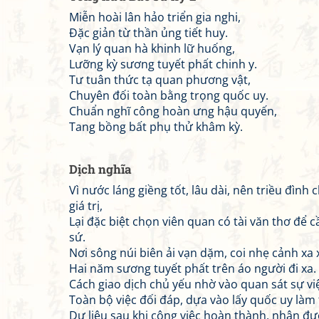
Miễn hoài lân hảo triển gia nghi,
Đặc giản từ thần ủng tiết huy.
Vạn lý quan hà khinh lữ huống,
Lưỡng kỳ sương tuyết phất chinh y.
Tư tuân thức tạ quan phương vật,
Chuyên đối toàn bằng trọng quốc uy.
Chuẩn nghĩ công hoàn ưng hậu quyến,
Tang bồng bất phụ thử khâm kỳ.
Dịch nghĩa
Vì nước láng giềng tốt, lâu dài, nên triều đình 
giá trị,
Lại đặc biệt chọn viên quan có tài văn thơ để c
sứ.
Nơi sông núi biên ải vạn dặm, coi nhẹ cảnh xa x
Hai năm sương tuyết phất trên áo người đi xa.
Cách giao dịch chủ yếu nhờ vào quan sát sự vi
Toàn bộ việc đối đáp, dựa vào lấy quốc uy làm 
Dự liệu sau khi công việc hoàn thành, nhận đư