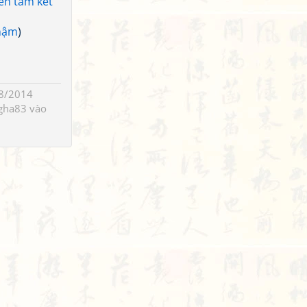
iên tam kết
hậm
)
8/2014
gha83
vào