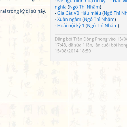
-
Đề ngự bình hoạ đồ kỳ 1 - Đào v
nghĩa
(
Ngô Thì Nhậm
)
ai trong kỳ đi sứ này.
-
Gia Cát Vũ Hầu miếu
(
Ngô Thì N
-
Xuân ngâm
(
Ngô Thì Nhậm
)
-
Hoài nội kỳ 1
(
Ngô Thì Nhậm
)
Đăng bởi
Trần Đông Phong
vào 15/0
17:48, đã sửa 1 lần, lần cuối bởi
hon
15/08/2014 18:50