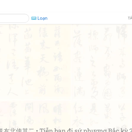
Loạn
TÁ
送友北使其二 • Tiễn bạn đi sứ phương Bắc kỳ 