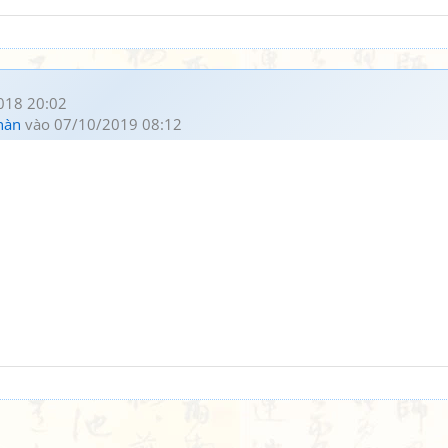
018 20:02
hàn
vào 07/10/2019 08:12