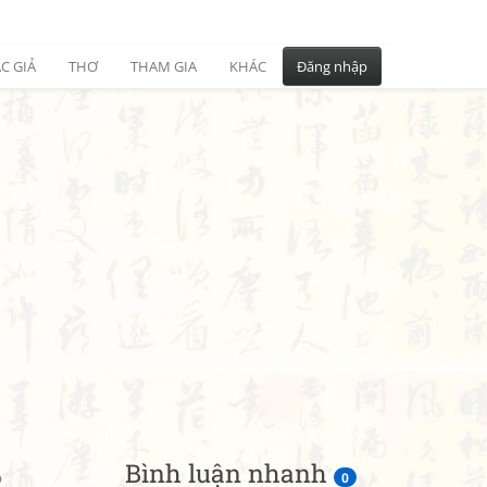
C GIẢ
THƠ
THAM GIA
KHÁC
Đăng nhập
Bình luận nhanh
2
0