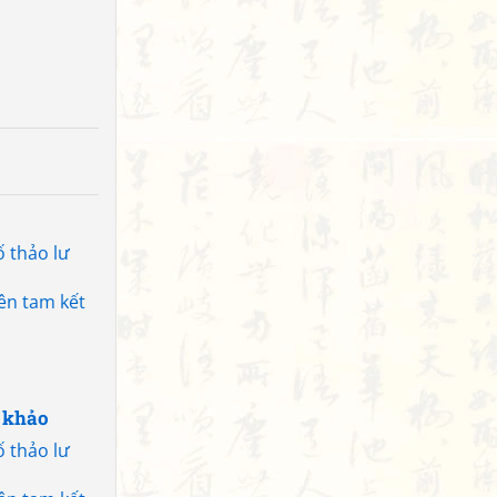
ố thảo lư
iên tam kết
 khảo
ố thảo lư