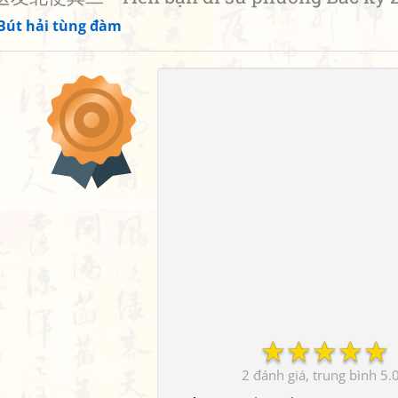
Bút hải tùng đàm
☆
☆
☆
☆
☆
2
5.