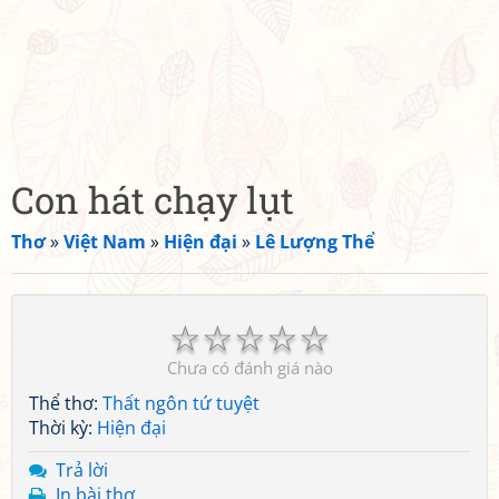
Con hát chạy lụt
Thơ
»
Việt Nam
»
Hiện đại
»
Lê Lượng Thể
☆
☆
☆
☆
☆
Chưa có đánh giá nào
Thể thơ:
Thất ngôn tứ tuyệt
Thời kỳ:
Hiện đại
Trả lời
In bài thơ