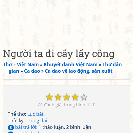
Người ta đi cấy lấy công
Thơ
»
Việt Nam
»
Khuyết danh Việt Nam
»
Thơ dân
gian
»
Ca dao
»
Ca dao về lao động, sản xuất
☆
☆
☆
☆
☆
74
4.20
Thể thơ:
Lục bát
Thời kỳ:
Trung đại
bài trả lời
: 1 thảo luận, 2 bình luận
3