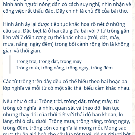
hình ảnh người nông dân có cách suy nghĩ, nhìn nhận về
công việc rất thấu đáo. Đây chính là chủ đề của bài thơ.
Hình ảnh ấy lại được tiếp tục khắc hoạ rõ nét ở những
câu sau. Đặc biệt là ở hai câu giữa bài với 7 từ trông gắn
liền với 7 đối tượng cụ thể khác nhau (trời, đất, mây,
mưa, nắng, ngày đêm) trong bối cảnh rộng lớn là không
gian và thời gian:
Trông trời, trông đất, trông mây
Trông mưa, trông nắng, trông ngày, trông đêm.
Các từ trông trên đây đều cổ thể hiểu theo hai hoặc ba
lớp nghĩa và mỗi từ có một sắc thái biểu cảm khác nhau.
Nếu như ở câu: Trông trời, trông đất, trông mây, từ
trông có nghĩa là nhìn, quan sát và theo dõi liên tục
những thay đổi của thời tiết với thái độ băn khoăn, lo
lắng, thì ở câu dưới: Trông mưa, trông nắng, trông ngày,
trông đêm, trông còn có nghĩa là mong mỏi. Mong sao
mưa thuận gió hoà cho cây lúa tốt tươi, để người vơi bớt