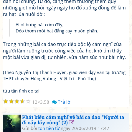
dân nói chung. Từ đó, càng thêm thương thêm quý
những giọt mồ hôi ngày ngày họ đổ xuống đồng để làm
ra hạt lúa nuôi đời:
Ai ơi bưng bát cơm đầy,
Dẻo thơm một hạt đắng cay muôn phần.
Trong những bài ca dao trực tiếp bộc lộ cảm nghĩ của
người làm ruộng trước công việc của họ, khó tìm thấy
một bài vừa giản dị, tự nhiên, vừa hàm súc như bài này.
(Theo Nguyễn Thị Thanh Huyền, giáo viên dạy văn tại trường
THPT chuyên Hùng Vương - Việt Trì - Phú Thọ)
tửu tận tình do tại
☆
☆
☆
☆
☆
Trả lời
12
3.58
Phát biểu cảm nghĩ về bài ca dao “Người ta
đi cấy lấy công” (2)
Gửi bởi
tôn tiền tử
ngày 20/06/2019 17:47