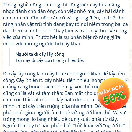
Trong nghề nông, thường thì công việc cày bừa nặng
nhọc dành cho đàn ông, còn việc nhổ mạ, cấy hái dành
cho phụ nữ. Cho nên căn cứ vào giọng điệu, có thể cho
rằng nhân vật trữ tình đang bày tỏ nỗi niềm trong bài ca
dao trên là một phụ nữ hay làm và rất có ý thức về công
việc của mình. Trước hết là sự phân biệt rõ ràng giữa
mình với những người thợ cấy khác.
Người ta đì cấy lấy công
Tôi nay đi cấy còn trông nhiều bề.
Đi cấy lấy công là đi cấy thuê cho người khác để lấy tiền
công. Cấy ít tiền ít, cấy nhiều tiền nhiều. Xong việc là
chẳng ràng buộc trách nhiệm gì với chủ ruộng, có vất vả
cũng chỉ là vất vả tấm thân: Bán mặt cho đất, bán lưng
cho trời, Đổi bát mồ hôi lấy bát cơm… (Tục ngữ). Còn
mình thì đi cấy trên ruộng của nhà mình. Đó là cơ sở để
phân biệt giữa người làm thuê với người làm chủ. Và sự
trông mong, lo lắng nhiều bề cùng xuất phát từ đây.
Người thợ cấy tự hào phân biệt “tôi” khác với “người ta”