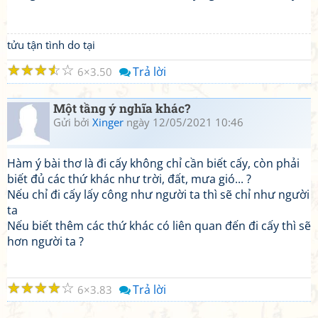
tửu tận tình do tại
☆
☆
☆
☆
☆
Trả lời
6
3.50
Một tầng ý nghĩa khác?
Gửi bởi
Xinger
ngày 12/05/2021 10:46
Hàm ý bài thơ là đi cấy không chỉ cần biết cấy, còn phải
biết đủ các thứ khác như trời, đất, mưa gió... ?
Nếu chỉ đi cấy lấy công như người ta thì sẽ chỉ như người
ta
Nếu biết thêm các thứ khác có liên quan đến đi cấy thì sẽ
hơn người ta ?
☆
☆
☆
☆
☆
Trả lời
6
3.83