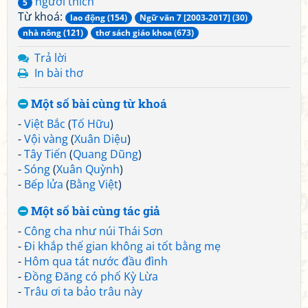
người thích
5
Từ khoá:
lao động (154)
Ngữ văn 7 [2003-2017] (30)
nhà nông (121)
thơ sách giáo khoa (673)
Trả lời
In bài thơ
Một số bài cùng từ khoá
-
Việt Bắc
(
Tố Hữu
)
-
Vội vàng
(
Xuân Diệu
)
-
Tây Tiến
(
Quang Dũng
)
-
Sóng
(
Xuân Quỳnh
)
-
Bếp lửa
(
Bằng Việt
)
Một số bài cùng tác giả
-
Công cha như núi Thái Sơn
-
Đi khắp thế gian không ai tốt bằng mẹ
-
Hôm qua tát nước đầu đình
-
Đồng Đăng có phố Kỳ Lừa
-
Trâu ơi ta bảo trâu này