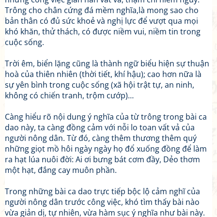
Trông cho chân cứng đá mềm nghĩa,là mong sao cho
bản thân có đủ sức khoẻ và nghị lực để vượt qua mọi
khó khăn, thử thách, có được niềm vui, niềm tin trong
cuộc sống.
Trời êm, biển lặng cũng là thành ngữ biểu hiện sự thuận
hoà của thiên nhiên (thời tiết, khí hậu); cao hơn nữa là
sự yên bình trong cuộc sống (xã hội trật tự, an ninh,
không có chiến tranh, trộm cướp)…
Càng hiểu rõ nội dung ý nghĩa của từ trông trong bài ca
dao này, ta càng đồng cảm với nỗi lo toan vất vả của
người nông dân. Từ đó, càng thêm thương thêm quý
những giọt mồ hôi ngày ngày họ đổ xuống đồng để làm
ra hạt lúa nuôi đời: Ai ơi bưng bát cơm đầy, Dẻo thơm
một hạt, đắng cay muôn phần.
Trong những bài ca dao trực tiếp bộc lộ cảm nghĩ của
người nông dân trước công việc, khó tìm thấy bài nào
vừa giản dị, tự nhiên, vừa hàm sục ý nghĩa như bài này.