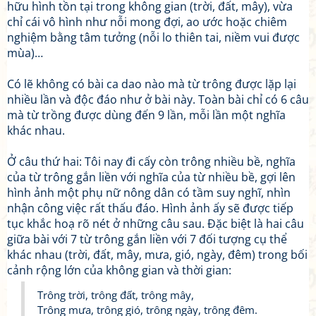
hữu hình tồn tại trong không gian (trời, đất, mây), vừa
chỉ cái vô hình như nỗi mong đợi, ao ước hoặc chiêm
nghiệm bằng tâm tưởng (nỗi lo thiên tai, niềm vui được
mùa)…
Có lẽ không có bài ca dao nào mà từ trông được lặp lại
nhiều lần và độc đáo như ở bài này. Toàn bài chỉ có 6 câu
mà từ trồng được dùng đến 9 lần, mỗi lần một nghĩa
khác nhau.
Ở câu thứ hai: Tôi nay đi cấy còn trông nhiều bề, nghĩa
của từ trông gắn liền với nghĩa của từ nhiều bề, gợi lên
hình ảnh một phụ nữ nông dân có tầm suy nghĩ, nhìn
nhận công việc rất thấu đáo. Hình ảnh ấy sẽ được tiếp
tục khắc hoạ rõ nét ở những câu sau. Đặc biệt là hai câu
giữa bài với 7 từ trông gắn liền với 7 đối tượng cụ thể
khác nhau (trời, đất, mây, mưa, gió, ngày, đêm) trong bối
cảnh rộng lớn của không gian và thời gian:
Trông trời, trông đất, trông mây,
Trông mưa, trông gió, trông ngày, trông đêm.