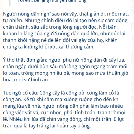
Trời êm, bể lặng mới yên tâm lòng.
Người nông dân nghĩ sao nói vậy, thật giản dị, mộc mạc,
tự nhiên. Nhưng chính điều đó lại tạo nên sự cảm động
chân thành, sâu sắc trong lòng người đọc. Nỗi băn
khoăn lo lắng của người nông dân quá lớn, như đúc lại
thành khối nặng nề đè lên đôi vai gầy của họ, khiến
chúng ta không khỏi xót xa, thương cảm.
Ý thơ thật đơn giản: người phụ nữ nông dân đi cấy lúa,
chân ngập dưới bùn sâu mà lòng ngổn ngang trăm mối
lo toan, trông mong nhiều bề, mong sao mưa thuận gió
hoà, mọi sự bình an.
Tục ngữ cổ câu: Công cấy là công bỏ, công làm cỏ là
công ăn. Kể từ khi cắm mạ xuống ruộng cho đến khi
mang lúa về nhà, người nông dân phải làm bao nhiêu
công việc vất vả, cực nhọc, phải tính toán, trăn trở mọi
lẽ. Nhiều khi lúa đã chín vàng đồng, chỉ một trận lũ lụt
tràn qua là tay trắng lại hoàn tay trắng.