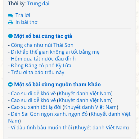
Thời kỳ:
Trung đại
Trả lời
In bài thơ
Một số bài cùng tác giả
-
Công cha như núi Thái Sơn
-
Đi khắp thế gian không ai tốt bằng mẹ
-
Hôm qua tát nước đầu đình
-
Đồng Đăng có phố Kỳ Lừa
-
Trâu ơi ta bảo trâu này
Một số bài cùng nguồn tham khảo
-
Cao su đi dễ khó về
(
Khuyết danh Việt Nam
)
-
Cao su đi dễ khó về
(
Khuyết danh Việt Nam
)
-
Cao su xanh tốt lạ đời
(
Khuyết danh Việt Nam
)
-
Đèn Sài Gòn ngọn xanh, ngọn đỏ
(
Khuyết danh Việt
Nam
)
-
Ví dầu tình bậu muốn thôi
(
Khuyết danh Việt Nam
)