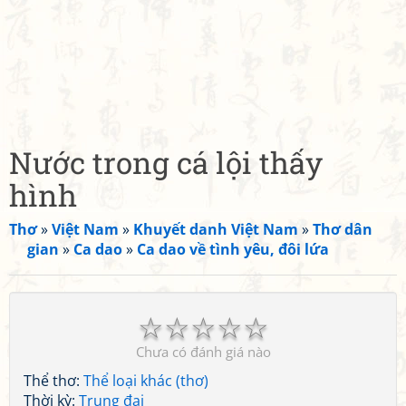
Nước trong cá lội thấy
hình
Thơ
»
Việt Nam
»
Khuyết danh Việt Nam
»
Thơ dân
gian
»
Ca dao
»
Ca dao về tình yêu, đôi lứa
☆
☆
☆
☆
☆
Chưa có đánh giá nào
Thể thơ:
Thể loại khác (thơ)
Thời kỳ:
Trung đại