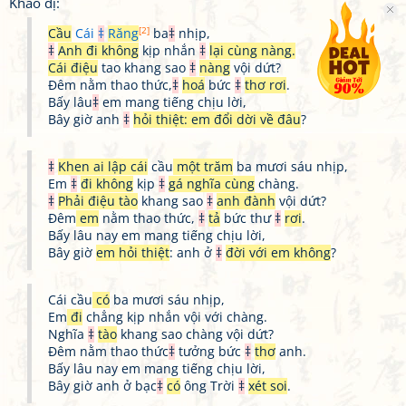
Khảo dị:
[2]
Cầu
Cái
‡
Răng
ba
‡
nhịp,
‡
Anh đi không
kịp nhắn
‡
lại cùng nàng.
Cái điệu
tao khang sao
‡
nàng
vội dứt?
Đêm nằm thao thức,
‡
hoá
bức
‡
thơ rơi
.
Bấy lâu
‡
em mang tiếng chịu lời,
Bây giờ anh
‡
hỏi thiệt: em đổi dời về đâu
?
‡
Khen ai lập cái
cầu
một trăm
ba mươi sáu nhịp,
Em
‡
đi không
kịp
‡
gá nghĩa cùng
chàng.
‡
Phải điệu tào
khang sao
‡
anh đành
vội dứt?
Đêm
em
nằm thao thức,
‡
tả
bức thư
‡
rơi
.
Bấy lâu nay em mang tiếng chịu lời,
Bây giờ
em hỏi thiệt
: anh ở
‡
đời với em không
?
Cái cầu
có
ba mươi sáu nhịp,
Em
đi
chẳng kịp nhắn vội với chàng.
Nghĩa
‡
tào
khang sao chàng vội dứt?
Đêm nằm thao thức
‡
tưởng bức
‡
thơ
anh.
Bấy lâu nay em mang tiếng chịu lời,
Bây giờ anh ở bạc
‡
có
ông Trời
‡
xét soi
.