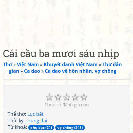
Cái cầu ba mươi sáu nhịp
Thơ
»
Việt Nam
»
Khuyết danh Việt Nam
»
Thơ dân
gian
»
Ca dao
»
Ca dao về hôn nhân, vợ chồng
☆
☆
☆
☆
☆
Chưa có đánh giá nào
Thể thơ:
Lục bát
Thời kỳ:
Trung đại
Từ khoá:
phụ bạc (21)
vợ chồng (343)