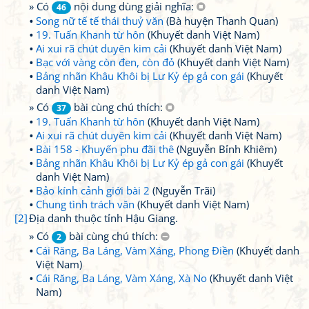
» Có
nội dung dùng giải nghĩa:
46
Song nữ tế tế thái thuỷ văn
(Bà huyện Thanh Quan)
19. Tuấn Khanh từ hôn
(Khuyết danh Việt Nam)
Ai xui rã chút duyên kim cải
(Khuyết danh Việt Nam)
Bạc với vàng còn đen, còn đỏ
(Khuyết danh Việt Nam)
Bảng nhãn Khâu Khôi bị Lư Kỷ ép gả con gái
(Khuyết
danh Việt Nam)
» Có
bài cùng chú thích:
37
19. Tuấn Khanh từ hôn
(Khuyết danh Việt Nam)
Ai xui rã chút duyên kim cải
(Khuyết danh Việt Nam)
Bài 158 - Khuyến phu đãi thê
(Nguyễn Bỉnh Khiêm)
Bảng nhãn Khâu Khôi bị Lư Kỷ ép gả con gái
(Khuyết
danh Việt Nam)
Bảo kính cảnh giới bài 2
(Nguyễn Trãi)
Chung tình trách văn
(Khuyết danh Việt Nam)
[2]
Địa danh thuộc tỉnh Hậu Giang.
» Có
bài cùng chú thích:
2
Cái Răng, Ba Láng, Vàm Xáng, Phong Điền
(Khuyết danh
Việt Nam)
Cái Răng, Ba Láng, Vàm Xáng, Xà No
(Khuyết danh Việt
Nam)