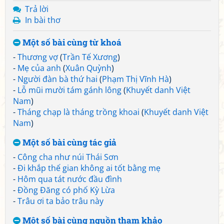
Trả lời
In bài thơ
Một số bài cùng từ khoá
-
Thương vợ
(
Trần Tế Xương
)
-
Mẹ của anh
(
Xuân Quỳnh
)
-
Người đàn bà thứ hai
(
Phạm Thị Vĩnh Hà
)
-
Lỗ mũi mười tám gánh lông
(
Khuyết danh Việt
Nam
)
-
Tháng chạp là tháng trồng khoai
(
Khuyết danh Việt
Nam
)
Một số bài cùng tác giả
-
Công cha như núi Thái Sơn
-
Đi khắp thế gian không ai tốt bằng mẹ
-
Hôm qua tát nước đầu đình
-
Đồng Đăng có phố Kỳ Lừa
-
Trâu ơi ta bảo trâu này
Một số bài cùng nguồn tham khảo