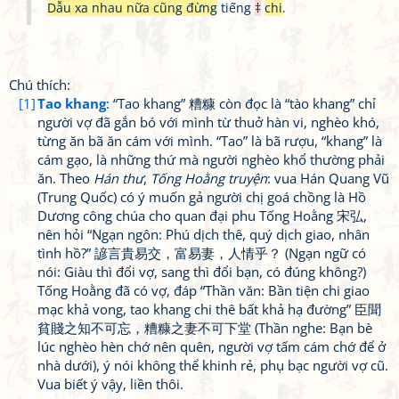
Dẫu xa nhau nữa cũng đừng
tiếng
‡
chi
.
Chú thích:
[1]
Tao khang
: “Tao khang” 糟糠 còn đọc là “tào khang” chỉ
người vợ đã gắn bó với mình từ thuở hàn vi, nghèo khó,
từng ăn bã ăn cám với mình. “Tao” là bã rượu, “khang” là
cám gạo, là những thứ mà người nghèo khổ thường phải
ăn. Theo
Hán thư
,
Tống Hoằng truyện
: vua Hán Quang Vũ
(Trung Quốc) có ý muốn gả người chị goá chồng là Hồ
Dương công chúa cho quan đại phu Tống Hoằng 宋弘,
nên hỏi “Ngạn ngôn: Phú dịch thê, quý dịch giao, nhân
tình hồ?” 諺言貴易交，富易妻，人情乎？ (Ngạn ngữ có
nói: Giàu thì đổi vợ, sang thì đổi bạn, có đúng không?)
Tống Hoằng đã có vợ, đáp “Thần văn: Bần tiện chi giao
mạc khả vong, tao khang chi thê bất khả hạ đường” 臣聞
貧賤之知不可忘，糟糠之妻不可下堂 (Thần nghe: Bạn bè
lúc nghèo hèn chớ nên quên, người vợ tấm cám chớ để ở
nhà dưới), ý nói không thể khinh rẻ, phụ bạc người vợ cũ.
Vua biết ý vậy, liền thôi.