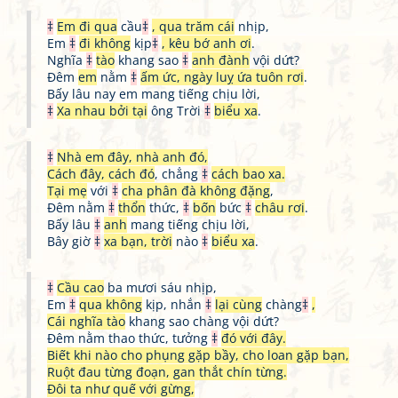
‡
Em đi qua
cầu
‡
, qua trăm cái
nhịp,
Em
‡
đi không
kịp
‡
, kêu bớ anh ơi
.
Nghĩa
‡
tào
khang sao
‡
anh đành
vội dứt?
Đêm
em
nằm
‡
ấm ức, ngày luỵ ứa tuôn rơi
.
Bấy lâu nay em mang tiếng chịu lời,
‡
Xa nhau bởi tại
ông Trời
‡
biểu xa
.
‡
Nhà em đây, nhà anh đó,
Cách đây, cách đó
, chẳng
‡
cách bao xa.
Tại mẹ
với
‡
cha phân đà không đặng
,
Đêm nằm
‡
thổn
thức,
‡
bốn
bức
‡
châu rơi
.
Bấy lâu
‡
anh
mang tiếng chịu lời,
Bây giờ
‡
xa bạn, trời
nào
‡
biểu xa
.
‡
Cầu cao
ba mươi sáu nhịp,
Em
‡
qua không
kịp, nhắn
‡
lại cùng
chàng
‡
,
Cái nghĩa tào
khang sao chàng vội dứt?
Đêm nằm thao thức, tưởng
‡
đó với đây.
Biết khi nào cho phụng gặp bầy, cho loan gặp bạn,
Ruột đau từng đoạn, gan thắt chín từng.
Đôi ta như quế với gừng,