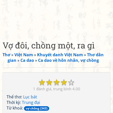
Vợ đôi, chồng một, ra gì
Thơ
»
Việt Nam
»
Khuyết danh Việt Nam
»
Thơ dân
gian
»
Ca dao
»
Ca dao về hôn nhân, vợ chồng
☆
☆
☆
☆
☆
1
4.00
Thể thơ:
Lục bát
Thời kỳ:
Trung đại
Từ khoá:
vợ chồng (343)