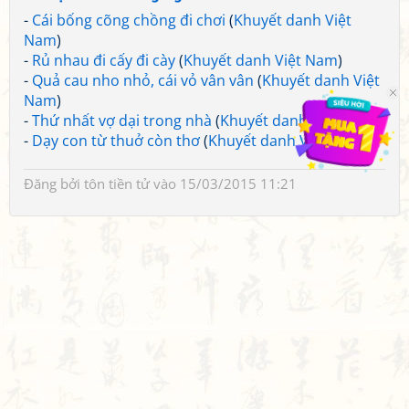
-
Cái bống cõng chồng đi chơi
(
Khuyết danh Việt
Nam
)
-
Rủ nhau đi cấy đi cày
(
Khuyết danh Việt Nam
)
-
Quả cau nho nhỏ, cái vỏ vân vân
(
Khuyết danh Việt
Nam
)
-
Thứ nhất vợ dại trong nhà
(
Khuyết danh Việt Nam
)
-
Dạy con từ thuở còn thơ
(
Khuyết danh Việt Nam
)
Đăng bởi
tôn tiền tử
vào 15/03/2015 11:21