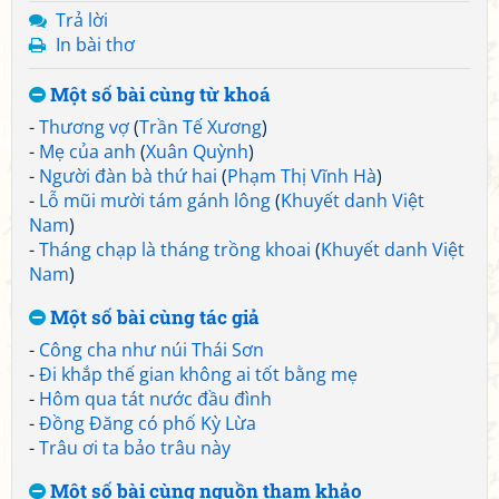
Trả lời
In bài thơ
Một số bài cùng từ khoá
-
Thương vợ
(
Trần Tế Xương
)
-
Mẹ của anh
(
Xuân Quỳnh
)
-
Người đàn bà thứ hai
(
Phạm Thị Vĩnh Hà
)
-
Lỗ mũi mười tám gánh lông
(
Khuyết danh Việt
Nam
)
-
Tháng chạp là tháng trồng khoai
(
Khuyết danh Việt
Nam
)
Một số bài cùng tác giả
-
Công cha như núi Thái Sơn
-
Đi khắp thế gian không ai tốt bằng mẹ
-
Hôm qua tát nước đầu đình
-
Đồng Đăng có phố Kỳ Lừa
-
Trâu ơi ta bảo trâu này
Một số bài cùng nguồn tham khảo