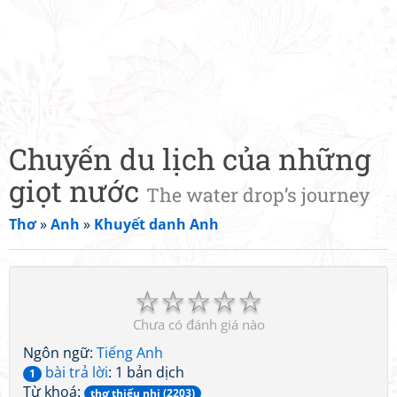
Chuyến du lịch của những
giọt nước
The water drop’s journey
Thơ
»
Anh
»
Khuyết danh Anh
☆
☆
☆
☆
☆
Chưa có đánh giá nào
Ngôn ngữ:
Tiếng Anh
bài trả lời
: 1 bản dịch
1
Từ khoá:
thơ thiếu nhi (2203)