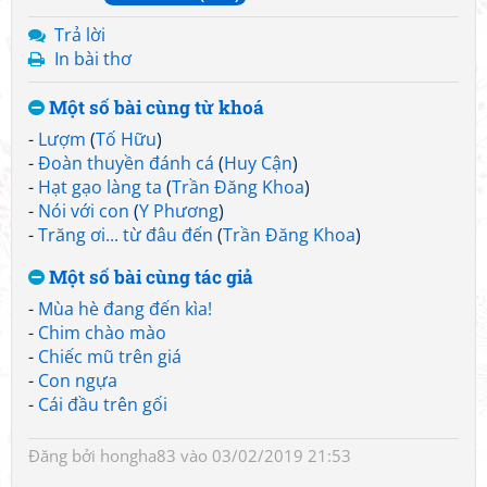
Trả lời
In bài thơ
Một số bài cùng từ khoá
-
Lượm
(
Tố Hữu
)
-
Đoàn thuyền đánh cá
(
Huy Cận
)
-
Hạt gạo làng ta
(
Trần Đăng Khoa
)
-
Nói với con
(
Y Phương
)
-
Trăng ơi... từ đâu đến
(
Trần Đăng Khoa
)
Một số bài cùng tác giả
-
Mùa hè đang đến kìa!
-
Chim chào mào
-
Chiếc mũ trên giá
-
Con ngựa
-
Cái đầu trên gối
Đăng bởi
hongha83
vào 03/02/2019 21:53