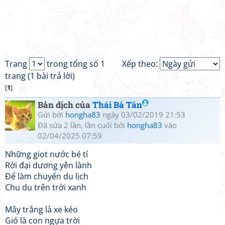
Trang
trong tổng số 1
Xếp theo:
trang (1 bài trả lời)
[
1
]
Bản dịch của
Thái Bá Tân
Gửi bởi
hongha83
ngày 03/02/2019 21:53
Đã sửa 2 lần, lần cuối bởi
hongha83
vào
02/04/2025 07:59
Những giọt nước bé tí
Rời đại dương yên lành
Để làm chuyến du lịch
Chu du trên trời xanh
Mây trắng là xe kéo
Gió là con ngựa trời