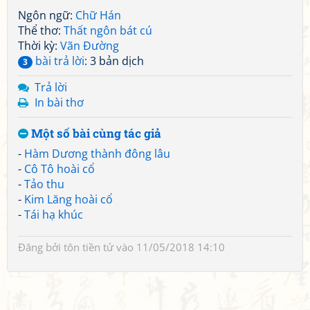
Ngôn ngữ:
Chữ Hán
Thể thơ:
Thất ngôn bát cú
Thời kỳ:
Vãn Đường
bài trả lời
: 3 bản dịch
3
Trả lời
In bài thơ
Một số bài cùng tác giả
-
Hàm Dương thành đông lâu
-
Cô Tô hoài cổ
-
Tảo thu
-
Kim Lăng hoài cổ
-
Tái hạ khúc
Đăng bởi
tôn tiền tử
vào 11/05/2018 14:10