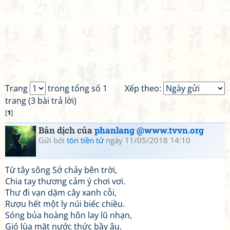
Trang
trong tổng số 1
Xếp theo:
trang (3 bài trả lời)
[
1
]
Bản dịch của
phanlang @www.tvvn.org
Gửi bởi
tôn tiền tử
ngày 11/05/2018 14:10
Từ tây sông Sở chảy bên trời,
Chia tay thương cảm ý chơi vơi.
Thư đi vạn dặm cây xanh cỗi,
Rượu hết một ly núi biếc chiều.
Sóng bủa hoàng hôn lay lũ nhạn,
Gió lùa mặt nước thức bầy âu.