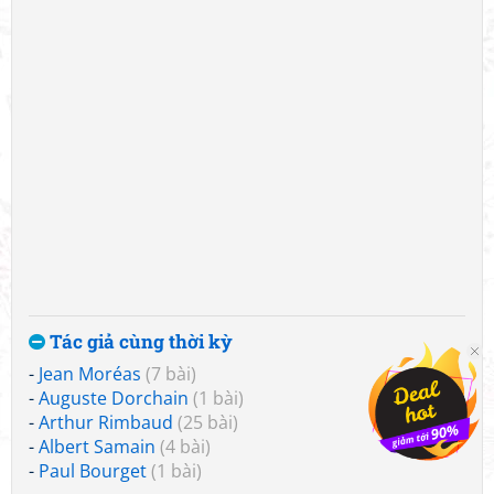
Tác giả cùng thời kỳ
-
Jean Moréas
(7 bài)
-
Auguste Dorchain
(1 bài)
-
Arthur Rimbaud
(25 bài)
-
Albert Samain
(4 bài)
-
Paul Bourget
(1 bài)