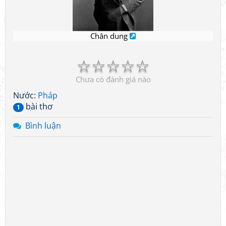
Chân dung
☆
☆
☆
☆
☆
Chưa có đánh giá nào
Nước:
Pháp
bài thơ
1
Bình luận